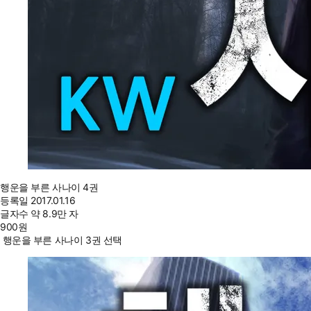
행운을 부른 사나이 4권
등록일
2017.01.16
글자수
약 8.9만 자
900
원
행운을 부른 사나이 3권 선택