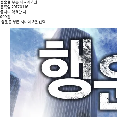
행운을 부른 사나이 3권
등록일
2017.01.16
글자수
약 9만 자
900
원
행운을 부른 사나이 2권 선택