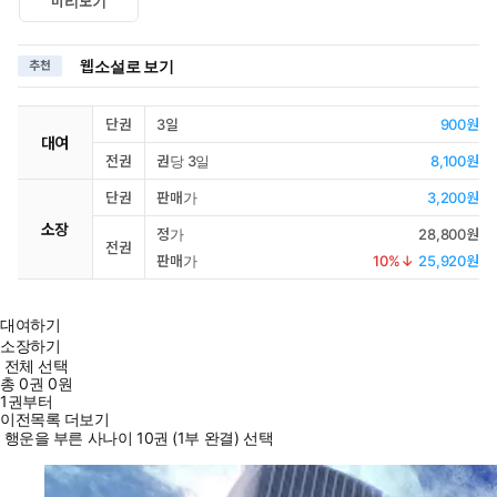
미리보기
웹소설로 보기
추천
단권
3일
900원
대여
전권
권당 3일
8,100원
단권
판매가
3,200원
소장
정가
28,800원
전권
판매가
10
%↓
25,920원
대여하기
소장하기
전체 선택
총
0
권
0원
1권부터
이전목록 더보기
행운을 부른 사나이 10권 (1부 완결) 선택