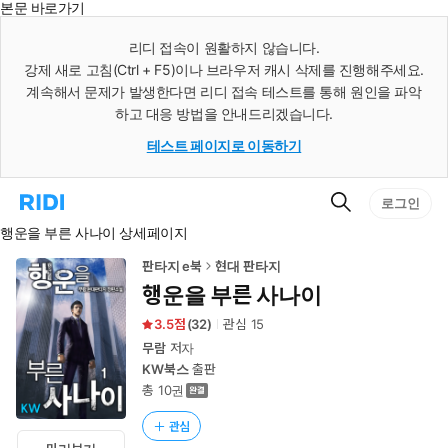
본문 바로가기
인
스
리디 접속이 원활하지 않습니다.
턴
강제 새로 고침(Ctrl + F5)이나 브라우저 캐시 삭제를 진행해주세요.
트
검
계속해서 문제가 발생한다면 리디 접속 테스트를 통해 원인을 파악
색
하고 대응 방법을 안내드리겠습니다.
테스트 페이지로 이동하기
검
리
로그인
색
디
행운을 부른 사나이 상세페이지
홈
으
로
판타지 e북
현대 판타지
이
행운을 부른 사나이
동
3.5
(
32
)
관심
15
무람
저자
KW북스
출판
총 10권
관심