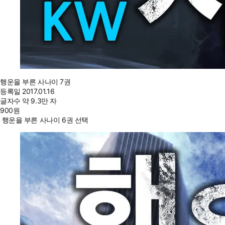
행운을 부른 사나이 7권
등록일
2017.01.16
글자수
약 9.3만 자
900
원
행운을 부른 사나이 6권 선택