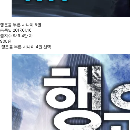
행운을 부른 사나이 5권
등록일
2017.01.16
글자수
약 9.4만 자
900
원
행운을 부른 사나이 4권 선택