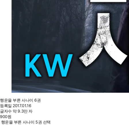
행운을 부른 사나이 6권
등록일
2017.01.16
글자수
약 9.3만 자
900
원
행운을 부른 사나이 5권 선택