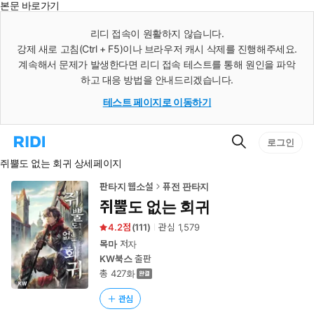
본문 바로가기
인
스
리디 접속이 원활하지 않습니다.
턴
강제 새로 고침(Ctrl + F5)이나 브라우저 캐시 삭제를 진행해주세요.
트
검
계속해서 문제가 발생한다면 리디 접속 테스트를 통해 원인을 파악
색
하고 대응 방법을 안내드리겠습니다.
테스트 페이지로 이동하기
검
리
로그인
색
디
쥐뿔도 없는 회귀 상세페이지
홈
으
로
판타지 웹소설
퓨전 판타지
이
쥐뿔도 없는 회귀
동
4.2
(
111
)
관심
1,579
목마
저자
KW북스
출판
총 427화
관심