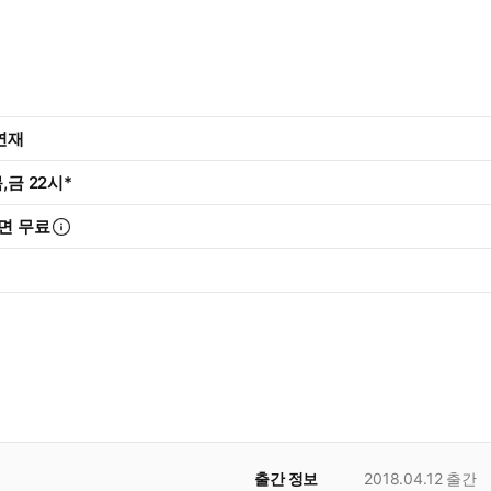
 연재
,금 22시*
면 무료
출간 정보
2018.04.12
출간