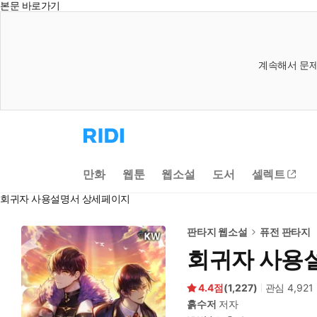
본문 바로가기
계속해서 문제
리
디
홈
으
만화
웹툰
웹소설
도서
셀렉트
로
이
회귀자 사용설명서 상세페이지
동
판타지 웹소설
퓨전 판타지
회귀자 사용
4.4
(
1,227
)
관심
4,921
흙수저
저자