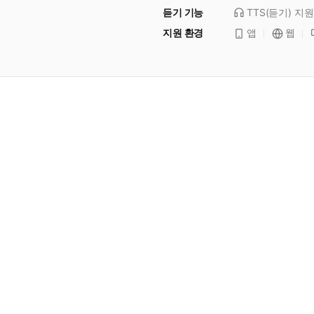
듣기 기능
TTS(듣기)
지원
지원 환경
앱
웹