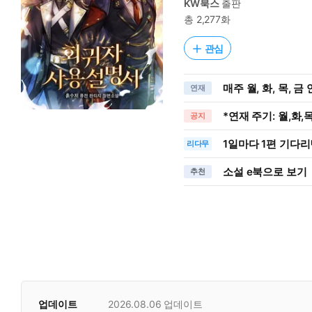
KW북스
출판
총 2,277화
관심
매주 월, 화, 목, 금
연재
*연재 주기: 월,화,목
공지
1일
마다
1편 기다리
리다무
소설 e북으로 보기
추천
업데이트
2026.08.06
업데이트