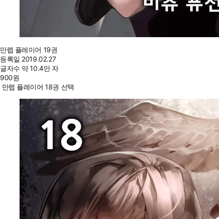
만렙 플레이어 19권
등록일
2019.02.27
글자수
약 10.4만 자
900
원
만렙 플레이어 18권 선택