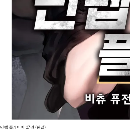
만렙 플레이어 27권 (완결)