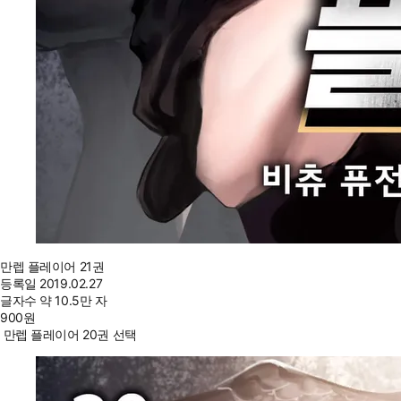
만렙 플레이어 21권
등록일
2019.02.27
글자수
약 10.5만 자
900
원
만렙 플레이어 20권 선택