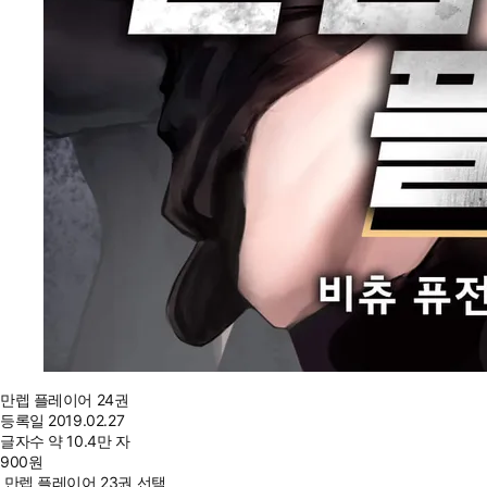
만렙 플레이어 24권
등록일
2019.02.27
글자수
약 10.4만 자
900
원
만렙 플레이어 23권 선택