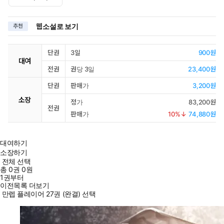
웹소설로 보기
추천
단권
3일
900원
대여
전권
권당 3일
23,400원
단권
판매가
3,200원
소장
정가
83,200원
전권
판매가
10
%↓
74,880원
대여하기
소장하기
전체 선택
총
0
권
0원
1권부터
이전목록 더보기
만렙 플레이어 27권 (완결) 선택