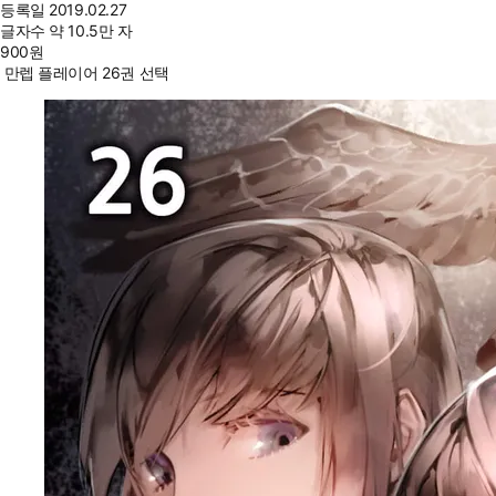
등록일
2019.02.27
글자수
약 10.5만 자
900
원
만렙 플레이어 26권 선택