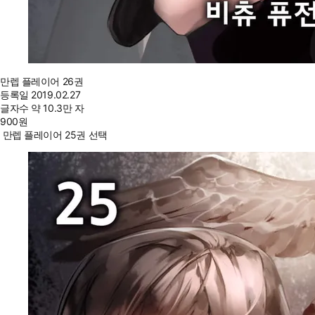
만렙 플레이어 26권
등록일
2019.02.27
글자수
약 10.3만 자
900
원
만렙 플레이어 25권 선택