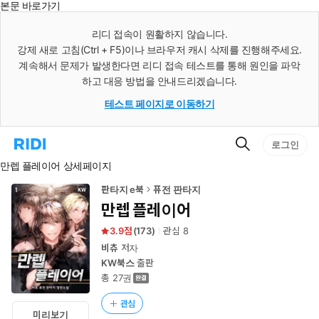
본문 바로가기
인
스
리디 접속이 원활하지 않습니다.
턴
강제 새로 고침(Ctrl + F5)이나 브라우저 캐시 삭제를 진행해주세요.
트
검
계속해서 문제가 발생한다면 리디 접속 테스트를 통해 원인을 파악
색
하고 대응 방법을 안내드리겠습니다.
테스트 페이지로 이동하기
검
리
로그인
색
디
만렙 플레이어 상세페이지
홈
으
로
판타지 e북
퓨전 판타지
이
만렙 플레이어
동
3.9
(
173
)
관심
8
비츄
저자
KW북스
출판
총 27권
관심
미리보기