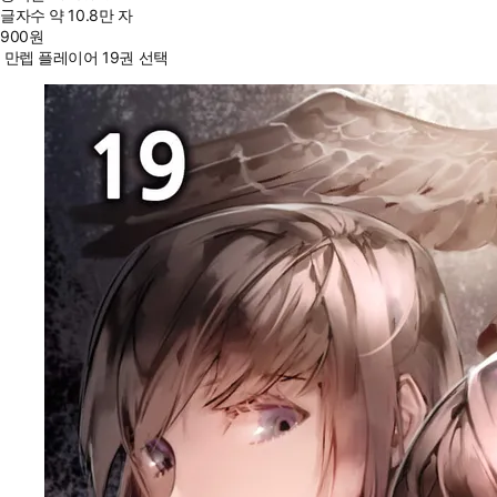
글자수
약 10.8만 자
900
원
만렙 플레이어 19권 선택