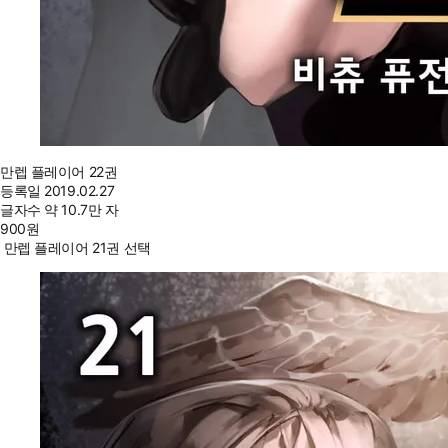
만렙 플레이어 22권
등록일
2019.02.27
글자수
약 10.7만 자
900
원
만렙 플레이어 21권 선택