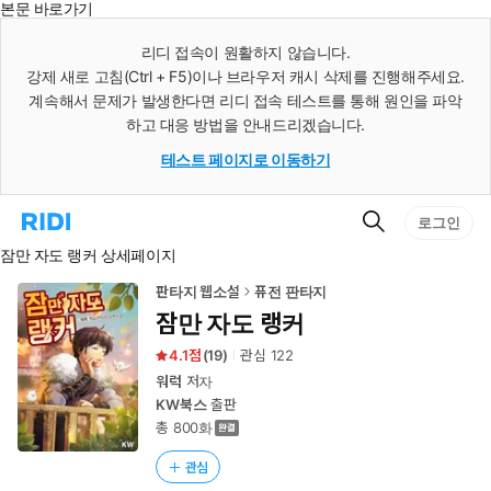
본문 바로가기
인
스
리디 접속이 원활하지 않습니다.
턴
강제 새로 고침(Ctrl + F5)이나 브라우저 캐시 삭제를 진행해주세요.
트
검
계속해서 문제가 발생한다면 리디 접속 테스트를 통해 원인을 파악
색
하고 대응 방법을 안내드리겠습니다.
테스트 페이지로 이동하기
검
리
로그인
색
디
잠만 자도 랭커 상세페이지
홈
으
로
판타지 웹소설
퓨전 판타지
이
잠만 자도 랭커
동
4.1
(
19
)
관심
122
워럭
저자
KW북스
출판
총 800화
관심