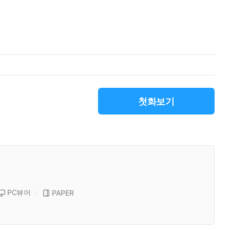
첫화보기
PC뷰어
PAPER