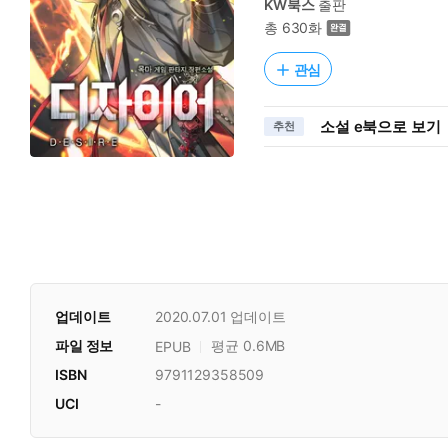
KW북스
출판
총 630화
관심
소설 e북으로 보기
추천
업데이트
2020.07.01
업데이트
파일 정보
평균 0.6MB
EPUB
ISBN
9791129358509
UCI
-