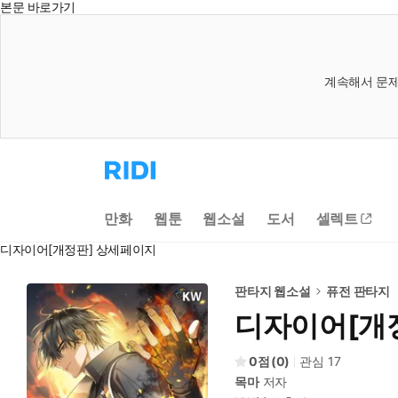
본문 바로가기
계속해서 문제
리
디
홈
으
만화
웹툰
웹소설
도서
셀렉트
로
이
디자이어[개정판] 상세페이지
동
판타지 웹소설
퓨전 판타지
디자이어[개
0
(
0
)
관심
17
목마
저자