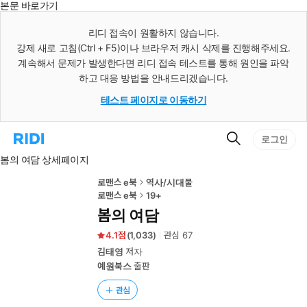
본문 바로가기
인
스
리디 접속이 원활하지 않습니다.
턴
강제 새로 고침(Ctrl + F5)이나 브라우저 캐시 삭제를 진행해주세요.
트
검
계속해서 문제가 발생한다면 리디 접속 테스트를 통해 원인을 파악
색
하고 대응 방법을 안내드리겠습니다.
테스트 페이지로 이동하기
검
리
로그인
색
디
봄의 여담 상세페이지
홈
으
로
로맨스 e북
역사/시대물
이
로맨스 e북
19+
동
봄의 여담
4.1
(
1,033
)
관심
67
김태영
저자
예원북스
출판
관심