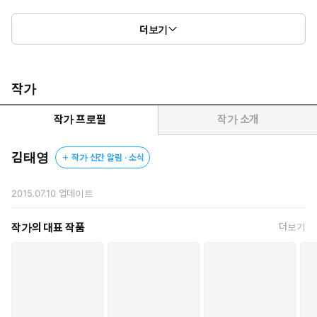
“……그럴 수는 없어. 돈으루, 돈으루 석영일 사겠다니…….”
더보기
“모두에게 좋은 일 아닙니까? 빈손으로 길거리에 나앉는 것보다는.”
“석, 석영인 어쩌고. 그 애가 이 사실을 알아보게. 그리고 자네 마
음이 다 거짓이라는 게 드러나면 저 애가 어떻게 버티겠나?”
“그게 싫으면 지금이라도 모든 것을 밝히세요. 그리고 최대한 빨리
작가
아가씨를 데리고 내 눈앞에서 사라지면 됩니다.”
작가 프로필
작가 소개
중휘는 완벽한 복수를 위해 계획했던 일들을 하나씩 완성해 가지만,
복수는 또 다른 저주가 되어 그에게 되돌아오는데…….
김태영
작가 신간 알림 · 소식
2015.07.10
업데이트
작가의 대표 작품
더보기