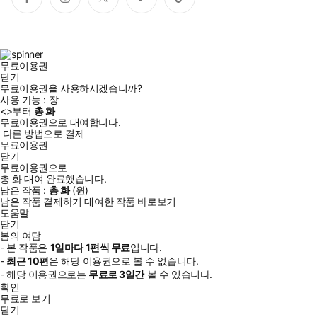
페
인
트
유
틱
이
스
위
튜
톡
스
타
터
브
북
그
램
무료이용권
닫기
무료이용권을 사용하시겠습니까?
사용 가능 :
장
<
>부터
총
화
무료이용권으로 대여합니다.
다른 방법으로 결제
무료이용권
닫기
무료이용권으로
총
화
대여 완료했습니다.
남은 작품 :
총
화
(
원)
남은 작품 결제하기
대여한 작품 바로보기
도움말
닫기
봄의 여담
- 본 작품은
1일
마다
1
편씩 무료
입니다.
-
최근
10편
은 해당 이용권으로 볼 수 없습니다.
- 해당 이용권으로는
무료로
3일
간
볼 수 있습니다.
확인
무료로 보기
닫기