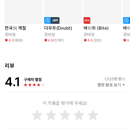
천국의 계절
다우트(Doubt)
바이트 (Bite)
바이
김태영
김태영
김태영
김
4.3
(
508
)
4.9
(
1,787
)
4.0
(
220
)
4
리뷰
4.1
1,033
명 평가
구매자 별점
별점 분포 보기
이 작품을 평가해 주세요!