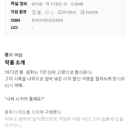
파일 정보
EPUB
약 17.8만 자
0.6MB
지원 환경
PC뷰어
PAPER
앱
웹
ISBN
9791140425686
UCI
-
봄의 여담
작품 소개
1972년 봄. 중휘는 7년 만에 고향으로 돌아온다.
그의 가족을 나락으로 밀어 넣은 이의 딸인 석영을 철저하게 망가뜨
리기 위해.
“나와 사귀어 줄래요?”
중휘가 미소를 지으며 구애했다.
너무도 원하던 일이었으므로 석영은 대답 대신 그의 입술에 입을
맞추었다.