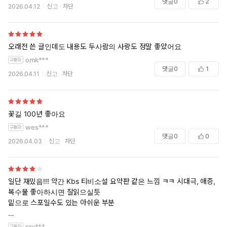
댓글
0
2
2026.04.12
신고
차단
오래전 쓴 글인데도 내용도 두사람의 사랑도 정말 좋았어요
omk***
댓글
0
1
2026.04.11
신고
차단
꽃길 100년 좋아요
wes***
댓글
0
0
2026.04.03
신고
차단
일단 재밌음!!! 약간 Kbs 티비소설 요약판 같은 느낌 ㅋㅋ 시대극, 애증,
복수물 좋아하시면 잘읽으실듯
밑으로 스포일수도 있는 아쉬운 부분
ray***