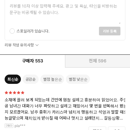
스포일러가 있습니다.
리뷰 등록
리뷰 작성 유의사항
구매자
553
전체
596
최신순
공감순
별점 높은순
별점 낮은순
소재에 끌려 보게 되었는데 간만에 엄청 설레고 흥분하며 읽었어요. 주인
공 남녀간 대화가 너무 짜릿하고 설레고 재밌어서 몇 번을 반복해서 봤는
지 모르겠어요. 남주 중휘가 카리스마 넘치게 행동하고 석영과 말할 때도
능글맞으며 재치있게 받아칠 때 어찌나 멋지고 설래던지... 갈등상황까지
정말 최고로 좋았습니다.
pla***