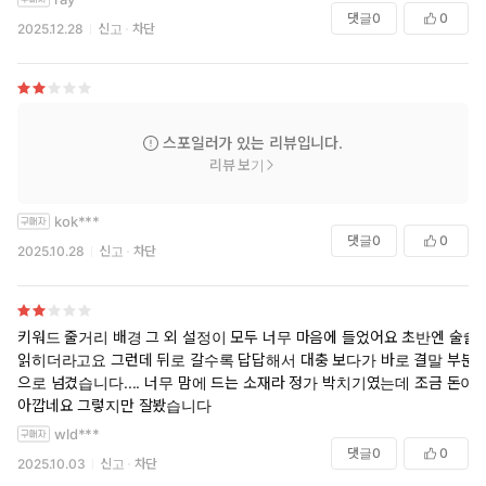
여주가 애<<증에서 애>>증 으로 넘어가는 고리가 너무 약함. 좀더 뭔가
댓글
0
0
2025.12.28
신고
차단
계기가 강하게 있어야했다고 봄. 여주가 찾아 나서지 않으면 연결 될 수
없는 관계이지만 엔딩을 위해서 여주를 마음먹게 한거같은 아쉬움이 있
음. 둘째로 단권이라서 그런걸수도 있지만 감정선이 조금 짤막짤막함. 없
다는거 아닌데 뭔가 간주점프가 굉장히 많음.... 그럼에도 시대극 귀하고
이런 복수재회물 좋아해서 굉장히 잘읽음!! 키워드,소개말 맞으시면 추천.
스포일러가 있는 리뷰입니다.
다만 조금 엔딩으로 갈 수록 힘이 떨어진다는거 염두해두시길
리뷰 보기
kok***
댓글
0
0
2025.10.28
신고
차단
키워드 줄거리 배경 그 외 설정이 모두 너무 마음에 들었어요 초반엔 술술
읽히더라고요 그런데 뒤로 갈수록 답답해서 대충 보다가 바로 결말 부분
으로 넘겼습니다.... 너무 맘에 드는 소재라 정가 박치기였는데 조금 돈이
아깝네요 그렇지만 잘봤습니다
wld***
댓글
0
0
2025.10.03
신고
차단