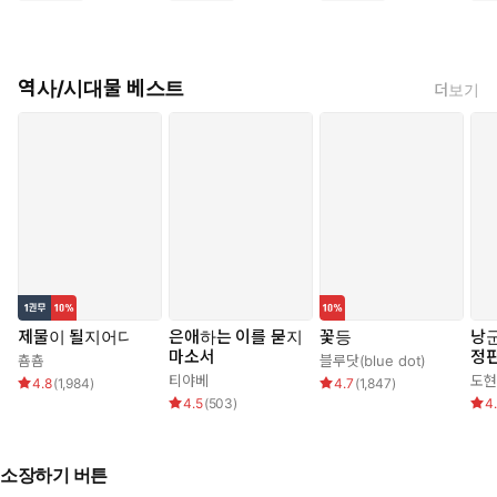
역사/시대물 베스트
더보기
제물이 될지어다
은애하는 이를 묻지
꽃등
낭군
마소서
정판
춈춈
블루닷(blue dot)
티야베
도현
4.8
(
1,984
)
4.7
(
1,847
)
4.5
(
503
)
4
소장하기 버튼