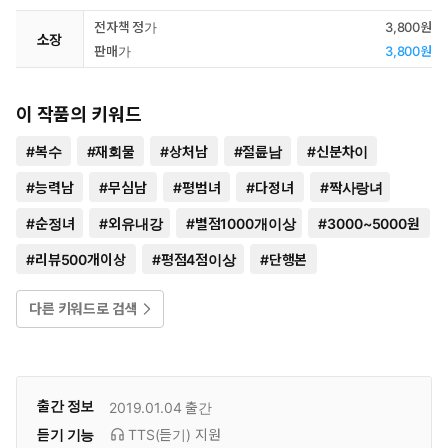
전자책 정가
3,800원
소장
판매가
3,800원
이 작품의 키워드
#
복수
#
재회물
#
상처남
#
절륜남
#
신분차이
#
능력남
#
무심남
#
평범녀
#
다정녀
#
짝사랑녀
#
순정녀
#
외유내강
#
별점1000개이상
#
3000~5000원
#
리뷰500개이상
#
평점4점이상
#
단행본
다른 키워드로 검색
출간 정보
2019.01.04
출간
듣기 기능
TTS(듣기)
지원