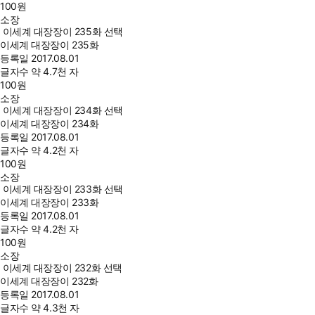
100
원
소장
이세계 대장장이 235화 선택
이세계 대장장이 235화
등록일
2017.08.01
글자수
약 4.7천 자
100
원
소장
이세계 대장장이 234화 선택
이세계 대장장이 234화
등록일
2017.08.01
글자수
약 4.2천 자
100
원
소장
이세계 대장장이 233화 선택
이세계 대장장이 233화
등록일
2017.08.01
글자수
약 4.2천 자
100
원
소장
이세계 대장장이 232화 선택
이세계 대장장이 232화
등록일
2017.08.01
글자수
약 4.3천 자