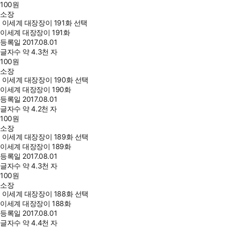
100
원
소장
이세계 대장장이 191화 선택
이세계 대장장이 191화
등록일
2017.08.01
글자수
약 4.3천 자
100
원
소장
이세계 대장장이 190화 선택
이세계 대장장이 190화
등록일
2017.08.01
글자수
약 4.2천 자
100
원
소장
이세계 대장장이 189화 선택
이세계 대장장이 189화
등록일
2017.08.01
글자수
약 4.3천 자
100
원
소장
이세계 대장장이 188화 선택
이세계 대장장이 188화
등록일
2017.08.01
글자수
약 4.4천 자