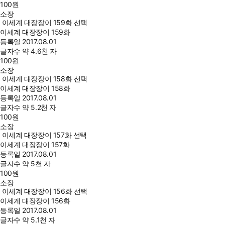
100
원
소장
이세계 대장장이 159화 선택
이세계 대장장이 159화
등록일
2017.08.01
글자수
약 4.6천 자
100
원
소장
이세계 대장장이 158화 선택
이세계 대장장이 158화
등록일
2017.08.01
글자수
약 5.2천 자
100
원
소장
이세계 대장장이 157화 선택
이세계 대장장이 157화
등록일
2017.08.01
글자수
약 5천 자
100
원
소장
이세계 대장장이 156화 선택
이세계 대장장이 156화
등록일
2017.08.01
글자수
약 5.1천 자