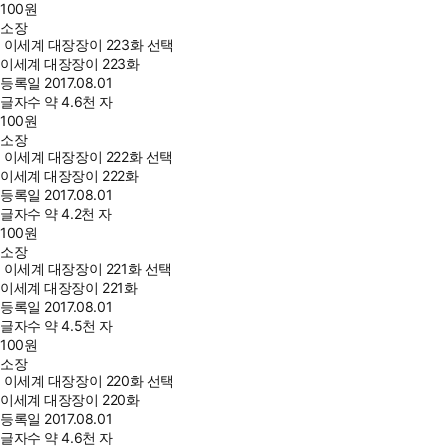
100
원
소장
이세계 대장장이 223화 선택
이세계 대장장이 223화
등록일
2017.08.01
글자수
약 4.6천 자
100
원
소장
이세계 대장장이 222화 선택
이세계 대장장이 222화
등록일
2017.08.01
글자수
약 4.2천 자
100
원
소장
이세계 대장장이 221화 선택
이세계 대장장이 221화
등록일
2017.08.01
글자수
약 4.5천 자
100
원
소장
이세계 대장장이 220화 선택
이세계 대장장이 220화
등록일
2017.08.01
글자수
약 4.6천 자