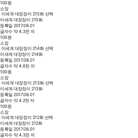
100
원
소장
이세계 대장장이 215화 선택
이세계 대장장이 215화
등록일
2017.08.01
글자수
약 4.3천 자
100
원
소장
이세계 대장장이 214화 선택
이세계 대장장이 214화
등록일
2017.08.01
글자수
약 4.6천 자
100
원
소장
이세계 대장장이 213화 선택
이세계 대장장이 213화
등록일
2017.08.01
글자수
약 4.2천 자
100
원
소장
이세계 대장장이 212화 선택
이세계 대장장이 212화
등록일
2017.08.01
글자수
약 4.3천 자