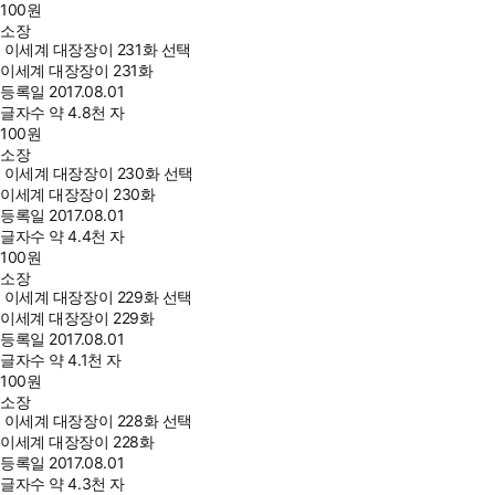
100
원
소장
이세계 대장장이 231화 선택
이세계 대장장이 231화
등록일
2017.08.01
글자수
약 4.8천 자
100
원
소장
이세계 대장장이 230화 선택
이세계 대장장이 230화
등록일
2017.08.01
글자수
약 4.4천 자
100
원
소장
이세계 대장장이 229화 선택
이세계 대장장이 229화
등록일
2017.08.01
글자수
약 4.1천 자
100
원
소장
이세계 대장장이 228화 선택
이세계 대장장이 228화
등록일
2017.08.01
글자수
약 4.3천 자