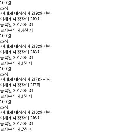
100
원
소장
이세계 대장장이 219화 선택
이세계 대장장이 219화
등록일
2017.08.01
글자수
약 4.4천 자
100
원
소장
이세계 대장장이 218화 선택
이세계 대장장이 218화
등록일
2017.08.01
글자수
약 4.1천 자
100
원
소장
이세계 대장장이 217화 선택
이세계 대장장이 217화
등록일
2017.08.01
글자수
약 4.1천 자
100
원
소장
이세계 대장장이 216화 선택
이세계 대장장이 216화
등록일
2017.08.01
글자수
약 4.7천 자