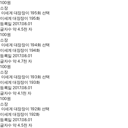
100
원
소장
이세계 대장장이 195화 선택
이세계 대장장이 195화
등록일
2017.08.01
글자수
약 4.5천 자
100
원
소장
이세계 대장장이 194화 선택
이세계 대장장이 194화
등록일
2017.08.01
글자수
약 4.7천 자
100
원
소장
이세계 대장장이 193화 선택
이세계 대장장이 193화
등록일
2017.08.01
글자수
약 4.1천 자
100
원
소장
이세계 대장장이 192화 선택
이세계 대장장이 192화
등록일
2017.08.01
글자수
약 4.5천 자