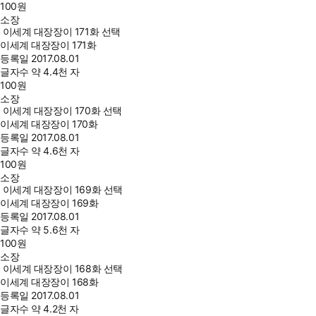
100
원
소장
이세계 대장장이 171화 선택
이세계 대장장이 171화
등록일
2017.08.01
글자수
약 4.4천 자
100
원
소장
이세계 대장장이 170화 선택
이세계 대장장이 170화
등록일
2017.08.01
글자수
약 4.6천 자
100
원
소장
이세계 대장장이 169화 선택
이세계 대장장이 169화
등록일
2017.08.01
글자수
약 5.6천 자
100
원
소장
이세계 대장장이 168화 선택
이세계 대장장이 168화
등록일
2017.08.01
글자수
약 4.2천 자