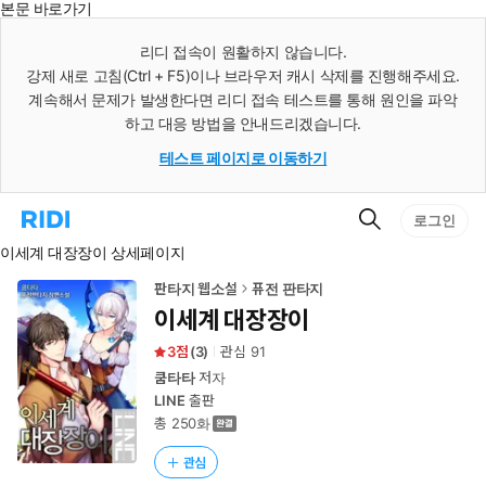
본문 바로가기
인
스
리디 접속이 원활하지 않습니다.
턴
강제 새로 고침(Ctrl + F5)이나 브라우저 캐시 삭제를 진행해주세요.
트
검
계속해서 문제가 발생한다면 리디 접속 테스트를 통해 원인을 파악
색
하고 대응 방법을 안내드리겠습니다.
테스트 페이지로 이동하기
검
리
로그인
색
디
이세계 대장장이 상세페이지
홈
으
로
판타지 웹소설
퓨전 판타지
이
이세계 대장장이
동
3
(
3
)
관심
91
쿰타타
저자
LINE
출판
총 250화
관심