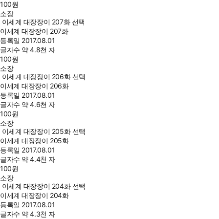
100
원
소장
이세계 대장장이 207화 선택
이세계 대장장이 207화
등록일
2017.08.01
글자수
약 4.8천 자
100
원
소장
이세계 대장장이 206화 선택
이세계 대장장이 206화
등록일
2017.08.01
글자수
약 4.6천 자
100
원
소장
이세계 대장장이 205화 선택
이세계 대장장이 205화
등록일
2017.08.01
글자수
약 4.4천 자
100
원
소장
이세계 대장장이 204화 선택
이세계 대장장이 204화
등록일
2017.08.01
글자수
약 4.3천 자