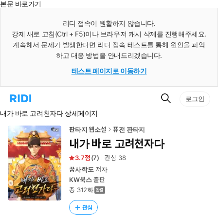
본문 바로가기
인
스
리디 접속이 원활하지 않습니다.
턴
강제 새로 고침(Ctrl + F5)이나 브라우저 캐시 삭제를 진행해주세요.
트
검
계속해서 문제가 발생한다면 리디 접속 테스트를 통해 원인을 파악
색
하고 대응 방법을 안내드리겠습니다.
테스트 페이지로 이동하기
검
리
로그인
색
디
내가 바로 고려천자다 상세페이지
홈
으
로
판타지 웹소설
퓨전 판타지
이
내가 바로 고려천자다
동
3.7
(
7
)
관심
38
꿈사학도
저자
KW북스
출판
총 312화
관심