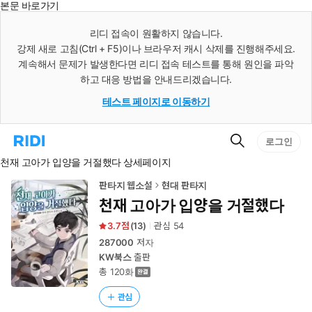
본문 바로가기
인
스
리디 접속이 원활하지 않습니다.
턴
강제 새로 고침(Ctrl + F5)이나 브라우저 캐시 삭제를 진행해주세요.
트
검
계속해서 문제가 발생한다면 리디 접속 테스트를 통해 원인을 파악
색
하고 대응 방법을 안내드리겠습니다.
테스트 페이지로 이동하기
검
리
로그인
색
디
천재 고아가 입양을 거절했다 상세페이지
홈
으
로
판타지 웹소설
현대 판타지
이
천재 고아가 입양을 거절했다
동
3.7
(
13
)
관심
54
287000
저자
KW북스
출판
총 120화
관심