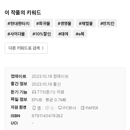
이 작품의 키워드
#
현대판타지
#
회귀물
#
경영물
#
재벌물
#
먼치킨
#
사이다물
#
10%할인
#
대여
#
e북
다른 키워드로 검색
업데이트
2023.10.18
업데이트
출간 정보
2023.10.18
출간
듣기 기능
TTS(듣기)
지원
파일 정보
EPUB
평균 0.7MB
지원 환경
PC뷰어
PAPER
앱
웹
ISBN
9791140476282
UCI
-