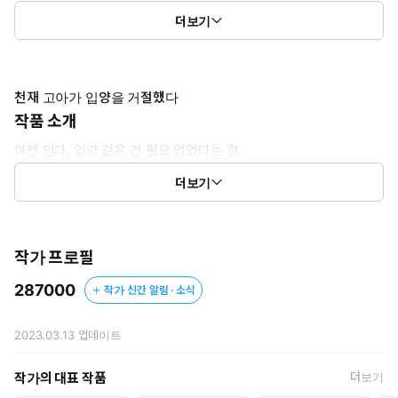
5권: 80화 ~ 99화
더보기
6권: 100화 ~ 120화
천재 고아가 입양을 거절했다
작품 소개
이젠 안다. 입양 같은 건 필요 없었다는 걸.
더보기
[천재 고아가 입양을 거절했다]
작가 프로필
287000
작가 신간 알림 · 소식
2023.03.13
업데이트
작가의 대표 작품
더보기