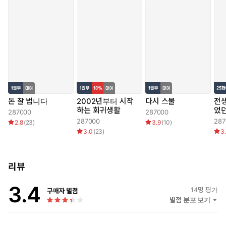
돈 잘 법니다
2002년부터 시작
다시 스물
전생
하는 회귀생활
었
287000
287000
287000
287
2.8
(
23
)
3.9
(
10
)
3.0
(
23
)
3
리뷰
3.4
14
명 평가
구매자 별점
별점 분포 보기