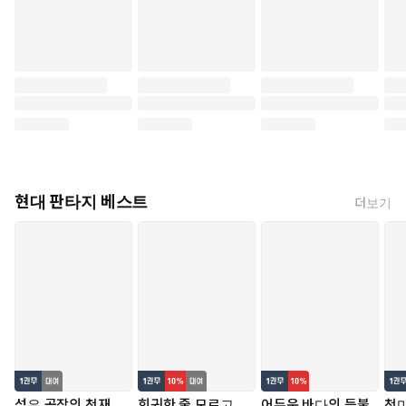
현대 판타지 베스트
더보기
섬유 공장의 천재
회귀한 줄 모르고
어두운 바다의 등불
천마