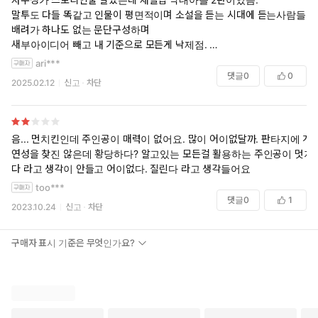
말투도 다들 똑같고 인물이 평면적이며 소설을 듣는 시대에 듣는사람들
배려가 하나도 없는 문단구성하며
새부아이디어 빼고 내 기준으로 모든게 낙제점.
3권 하차.
ari***
댓글
0
0
2025.02.12
신고
차단
음... 먼치킨인데 주인공이 매력이 없어요. 많이 어이없달까. 판타지에 개
연성을 찾진 않은데 황당하다? 알고있는 모든걸 활용하는 주인공이 멋지
다 라고 생각이 안들고 어이없다. 질린다 라고 생각들어요
too***
댓글
0
1
2023.10.24
신고
차단
구매자 표시 기준은 무엇인가요?