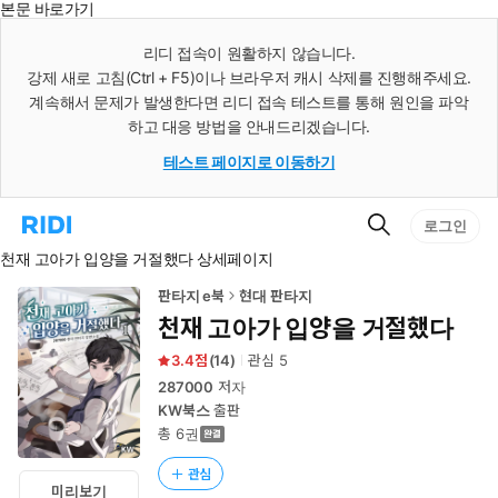
본문 바로가기
인
스
리디 접속이 원활하지 않습니다.
턴
강제 새로 고침(Ctrl + F5)이나 브라우저 캐시 삭제를 진행해주세요.
트
검
계속해서 문제가 발생한다면 리디 접속 테스트를 통해 원인을 파악
색
하고 대응 방법을 안내드리겠습니다.
테스트 페이지로 이동하기
검
리
로그인
색
디
천재 고아가 입양을 거절했다 상세페이지
홈
으
로
판타지 e북
현대 판타지
이
천재 고아가 입양을 거절했다
동
3.4
(
14
)
관심
5
287000
저자
KW북스
출판
총 6권
관심
미리보기