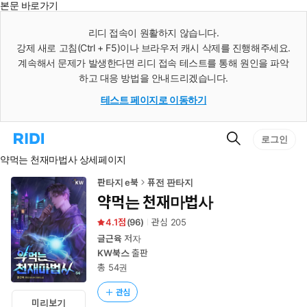
본문 바로가기
인
스
리디 접속이 원활하지 않습니다.
턴
강제 새로 고침(Ctrl + F5)이나 브라우저 캐시 삭제를 진행해주세요.
트
검
계속해서 문제가 발생한다면 리디 접속 테스트를 통해 원인을 파악
색
하고 대응 방법을 안내드리겠습니다.
테스트 페이지로 이동하기
검
리
로그인
색
디
약먹는 천재마법사 상세페이지
홈
으
로
판타지 e북
퓨전 판타지
이
약먹는 천재마법사
동
4.1
(
96
)
관심
205
글근육
저자
KW북스
출판
총 54권
관심
미리보기