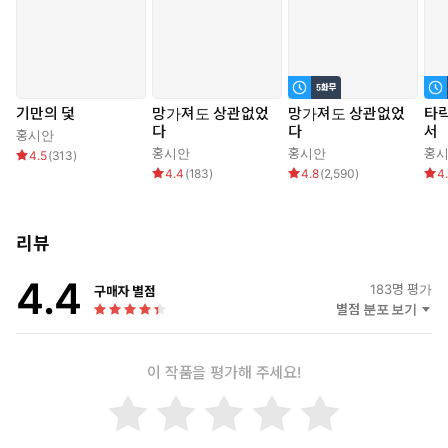
기만의 덫
망가져도 상관없었
망가져도 상관없었
타
다
다
서
홍시안
홍시안
홍시안
홍
4.5
(
313
)
4.4
(
183
)
4.8
(
2,590
)
4
리뷰
4.4
183
명 평가
구매자 별점
별점 분포 보기
이 작품을 평가해 주세요!