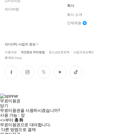
CP사이트
회사
리디바탕
회사 소개
인재채용
리디(주) 사업자 정보
이용약관
개인정보 처리방침
청소년보호정책
사업자정보확인
©
RIDI Corp.
페
인
트
유
틱
이
스
위
튜
톡
스
타
터
브
북
그
램
무료이용권
닫기
무료이용권을 사용하시겠습니까?
사용 가능 :
장
<
>부터
총
화
무료이용권으로 대여합니다.
다른 방법으로 결제