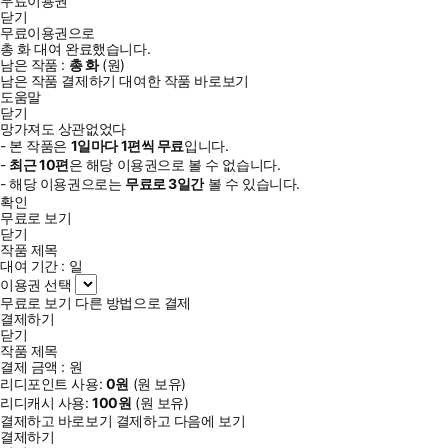
무료이용권
닫기
무료이용권으로
총
화
대여 완료했습니다.
남은 작품 :
총
화
(
원)
남은 작품 결제하기
대여한 작품 바로보기
도움말
닫기
망가져도 상관없었다
- 본 작품은
1일
마다
1
편씩 무료
입니다.
-
최근
10편
은 해당 이용권으로 볼 수 없습니다.
- 해당 이용권으로는
무료로
3일
간
볼 수 있습니다.
확인
무료로 보기
닫기
작품 제목
대여 기간 :
일
이용권 선택
무료로 보기
다른 방법으로 결제
결제하기
닫기
작품 제목
결제 금액 :
원
리디포인트 사용:
0
원
(
원 보유)
리디캐시 사용:
100
원
(
원 보유)
결제하고 바로보기
결제하고 다음에 보기
결제하기