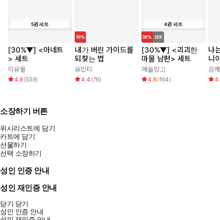
5
권
세트
4
권
세트
[30%▼] <아네트
내가 버린 가이드를
[30%▼] <괴괴한
나는
> 세트
되찾는 법
마물 남편> 세트
니
이유월
유민티
애플망고
김캐
4.8
(
539
)
4.4
(
76
)
4.6
(
164
)
4
소장하기 버튼
위시리스트에 담기
카트에 담기
선물하기
선택 소장하기
성인 인증 안내
성인 재인증 안내
닫기
닫기
성인 인증 안내
성인 재인증 안내