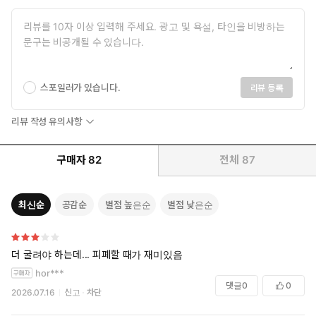
스포일러가 있습니다.
리뷰 등록
리뷰 작성 유의사항
구매자
82
전체
87
최신순
공감순
별점 높은순
별점 낮은순
더 굴려야 하는데... 피폐할 때가 재미있음
hor***
댓글
0
0
2026.07.16
신고
차단