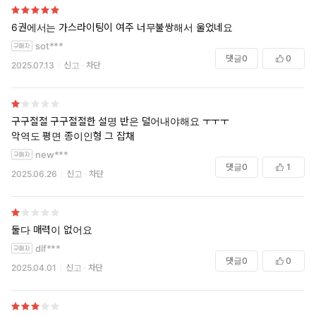
6권에서는 가스라이팅이 여주 너무불쌍해서 울었네요
sot***
댓글
0
0
2025.07.13
신고
차단
구구절절 구구절절한 설명 반은 덜어내야해요 ㅜㅜㅜ
악역도 평면 종이인형 그 잡채
new***
댓글
0
1
2025.06.26
신고
차단
둘다 매력이 없어요
dlf***
댓글
0
0
2025.04.01
신고
차단