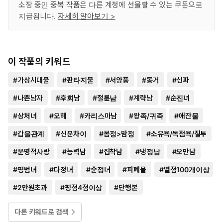
소장 중인 중복 작품은 다른 계정에 선물할 수 있는 쿠폰으로
지급됩니다.
자세히 알아보기 >
이 작품의 키워드
#
가상시대물
#
판타지물
#
서양풍
#
동거
#
신파
#
나쁜남자
#
후회남
#
절륜남
#
계략남
#
순진녀
#
상처녀
#
오해
#
카리스마남
#
왕족/귀족
#
애잔물
#
갑을관계
#
신분차이
#
몸정>맘정
#
소유욕/독점욕/질투
#
운명적사랑
#
능력남
#
집착남
#
냉정남
#
오만남
#
평범녀
#
다정녀
#
순정녀
#
피폐물
#
별점100개이상
#
2만원초과
#
평점4점이상
#
단행본
다른 키워드로 검색