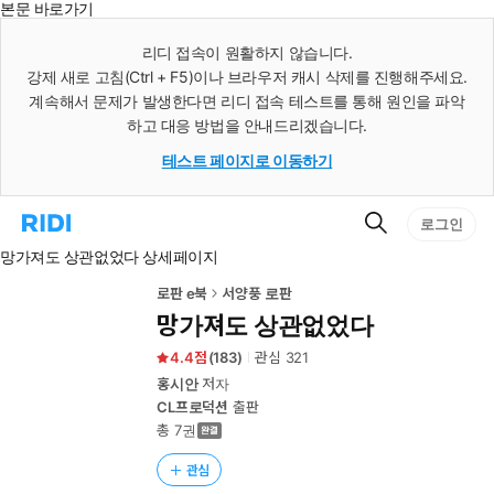
본문 바로가기
인
스
리디 접속이 원활하지 않습니다.
턴
강제 새로 고침(Ctrl + F5)이나 브라우저 캐시 삭제를 진행해주세요.
트
검
계속해서 문제가 발생한다면 리디 접속 테스트를 통해 원인을 파악
색
하고 대응 방법을 안내드리겠습니다.
테스트 페이지로 이동하기
검
리
로그인
색
디
망가져도 상관없었다 상세페이지
홈
으
로
로판 e북
서양풍 로판
이
망가져도 상관없었다
동
4.4
(
183
)
관심
321
홍시안
저자
CL프로덕션
출판
총 7권
관심