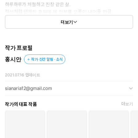
하루하루가 처절하고 진창 같은 삶.
적선처럼 던져진 호의에 제 전부를 오롯이 내어줄 만큼,
그 온기가 너무나 간절하고 소중했다.
더보기
카데일에겐 많은 기회가 있었다.
절박하고 애처로운 눈동자와 마주했을 때.
작가 프로필
폭우 속 작은 흐느낌을 들었을 때.
홍시안
작가 신간 알림 · 소식
이름 모를 불쾌감과 초조함을 자각했을 때.
그의 선택은 항상 같았고 늘 승리했다.
2021.07.16
업데이트
여전히 세상은 그가 원하는 대로 움직였다.
sianaria12@gmail.com
엘리제가 감히 그를 버리고 도망가기 전까지는.
작가의 대표 작품
더보기