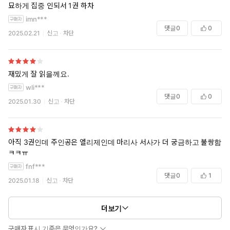
묘하게 집중 인되서 1권 하차
imn***
댓글
0
0
2025.02.21
신고
차단
재밌게 잘 읽을께요.
wli***
댓글
0
0
2025.01.30
신고
차단
아직 3권인데 주인공은 엘리제인데 마리사 서사가 더 궁금하고 불쌍함
ㅋㅋㅠ
fnf***
댓글
0
1
2025.01.18
신고
차단
더보기
구매자 표시 기준은 무엇인가요?