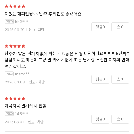
어쨌든 해피엔딩~~ 남주 후회씬도 좋았어요
hk2***
댓글
0
0
2026.06.29
신고
차단
남주가 말은 싸가지없게 하는데 행동은 엄청 다정하네요ㅋㅋㅋ 5권까지
답답하다고 하는데 그냥 말 싸가지없게 하는 남자랑 소심한 여자의 연애
얘기같아요.
msm***
댓글
0
1
2026.03.03
신고
차단
차곡차곡 결제해서 완결
145***
댓글
0
0
2025.08.01
신고
차단