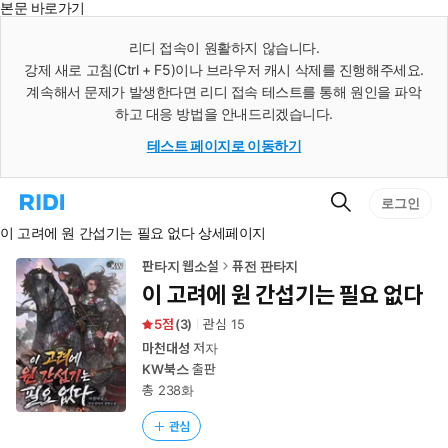
본문 바로가기
인
스
리디 접속이 원활하지 않습니다.
턴
강제 새로 고침(Ctrl + F5)이나 브라우저 캐시 삭제를 진행해주세요.
트
검
계속해서 문제가 발생한다면 리디 접속 테스트를 통해 원인을 파악
색
하고 대응 방법을 안내드리겠습니다.
테스트 페이지로 이동하기
검
리
로그인
색
디
이 고려에 원 간섭기는 필요 없다 상세페이지
홈
으
로
판타지 웹소설
퓨전 판타지
이
이 고려에 원 간섭기는 필요 없다
동
5
(
3
)
관심
15
마천대성
저자
KW북스
출판
총 238화
관심