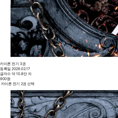
카이론 전기 3권
등록일
2026.02.17
글자수
약 10.8만 자
900
원
카이론 전기 2권 선택