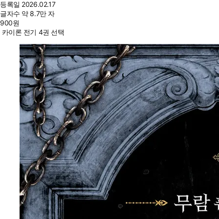
등록일
2026.02.17
글자수
약 8.7만 자
900
원
카이론 전기 4권 선택