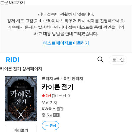
본문 바로가기
인
스
리디 접속이 원활하지 않습니다.
턴
강제 새로 고침(Ctrl + F5)이나 브라우저 캐시 삭제를 진행해주세요.
트
검
계속해서 문제가 발생한다면 리디 접속 테스트를 통해 원인을 파악
색
하고 대응 방법을 안내드리겠습니다.
테스트 페이지로 이동하기
검
리
로그인
색
디
카이론 전기 상세페이지
홈
으
로
판타지 e북
퓨전 판타지
이
카이론 전기
동
2
(
1
)
관심
0
무람
저자
KW북스
출판
총 5권
관심
미리보기