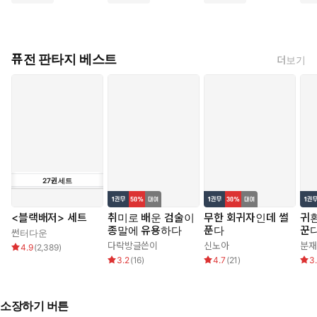
퓨전 판타지 베스트
더보기
27
권
세트
<블랙배저> 세트
취미로 배운 검술이
무한 회귀자인데 썰
귀
종말에 유용하다
푼다
꾼
썬터다운
다락방글쓴이
신노아
분
4.9
(
2,389
)
3.2
(
16
)
4.7
(
21
)
3
소장하기 버튼