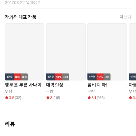
2017.08.22
업데이트
작가의 대표 작품
더보기
행운을 부른 사나이
대박인생
덤비지 마!
까
무람
무람
무람
무람
3.5
(
32
)
3.2
(
5
)
3.1
(
166
)
3
리뷰