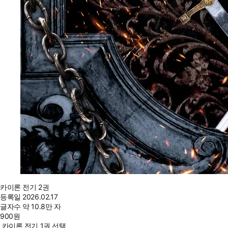
카이론 전기 2권
등록일
2026.02.17
글자수
약 10.8만 자
900
원
카이론 전기 1권 선택