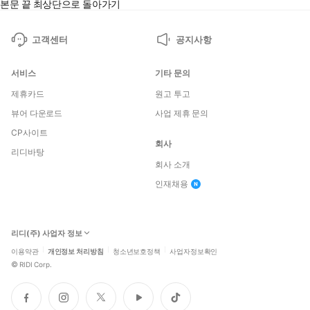
본문 끝
최상단으로 돌아가기
고객센터
공지사항
서비스
기타 문의
제휴카드
원고 투고
뷰어 다운로드
사업 제휴 문의
CP사이트
회사
리디바탕
회사 소개
인재채용
리디(주) 사업자 정보
이용약관
개인정보 처리방침
청소년보호정책
사업자정보확인
©
RIDI Corp.
페
인
트
유
틱