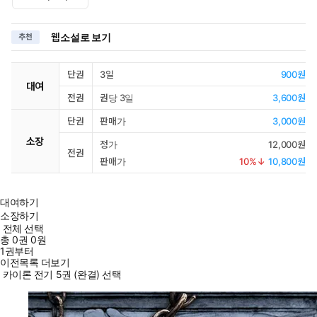
웹소설로 보기
추천
단권
3일
900원
대여
전권
권당 3일
3,600원
단권
판매가
3,000원
소장
정가
12,000원
전권
판매가
10
%↓
10,800원
대여하기
소장하기
전체 선택
총
0
권
0원
1권부터
이전목록 더보기
카이론 전기 5권 (완결) 선택