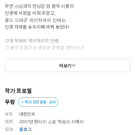
무연 스님과의 만남은 암 환자 이룡의
인생에 서광을 비춰 주었고,
골드 드래곤 게이하르의 안배는
인생 자체를 송두리째 바꿔 놓았다!
고대 무예와 게이하르의 안배,
그 둘의 조합으로 새로운 운명을 개척하다!
아스트 대륙의 절대자로 군림하는
더보기
카이론의 신화가 지금 펼쳐진다!
작가 프로필
무람
작가 신간 알림 · 소식
국적
대한민국
데뷔
2007년 판타지 소설 '차원의 지배자'
링크
블로그