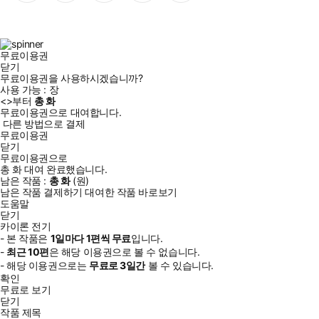
이
스
위
튜
톡
스
타
터
브
북
그
램
무료이용권
닫기
무료이용권을 사용하시겠습니까?
사용 가능 :
장
<
>부터
총
화
무료이용권으로 대여합니다.
다른 방법으로 결제
무료이용권
닫기
무료이용권으로
총
화
대여 완료했습니다.
남은 작품 :
총
화
(
원)
남은 작품 결제하기
대여한 작품 바로보기
도움말
닫기
카이론 전기
- 본 작품은
1일
마다
1
편씩 무료
입니다.
-
최근
10편
은 해당 이용권으로 볼 수 없습니다.
- 해당 이용권으로는
무료로
3일
간
볼 수 있습니다.
확인
무료로 보기
닫기
작품 제목