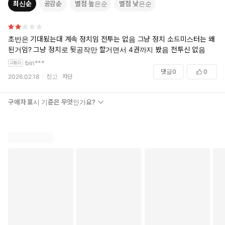
최신순
공감순
별점 높은순
별점 낮은순
초반은 기대됬는대 계속 정치임 전투는 없음 그냥 정치 소드미스터는 왜
된거임? 그냥 정치로 뒷공작만 할거면서 4권까지 봤음 전투신 없음
bin***
댓글
0
0
2026.02.18
신고
차단
구매자 표시 기준은 무엇인가요?