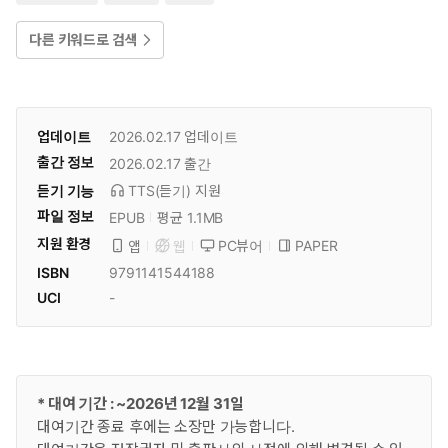
다른 키워드로 검색
업데이트
2026.02.17
업데이트
출간 정보
2026.02.17
출간
듣기 기능
TTS(듣기)
지원
파일 정보
EPUB
평균 1.1MB
지원 환경
PC뷰어
PAPER
앱
웹
ISBN
9791141544188
UCI
-
* 대여 기간 : ~2026년 12월 31일
대여기간 종료 후에는 소장만 가능합니다.