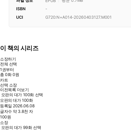
파일 정보
평균 0.7MB
EPUB
ISBN
-
UCI
G720:N+A014-20260403127.M001
이 책의 시리즈
소장하기
전체 선택
1권부터
총
0
화
0원
카트
선택 소장
이전목록 더보기
오판의 대가 100화 선택
오판의 대가 100화
등록일
2026.06.08
글자수
약 3.8천 자
100
원
소장
오판의 대가 99화 선택