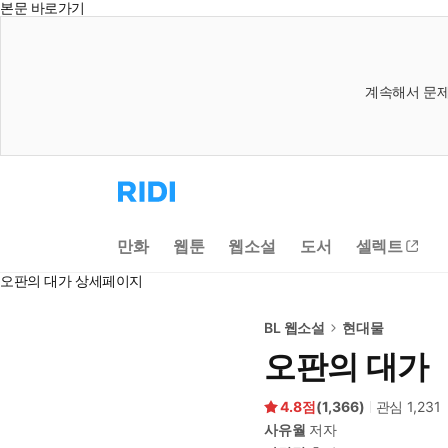
본문 바로가기
계속해서 문제
리
디
홈
으
만화
웹툰
웹소설
도서
셀렉트
로
이
오판의 대가 상세페이지
동
BL 웹소설
현대물
오판의 대가
4.8
(
1,366
)
관심
1,231
사유월
저자