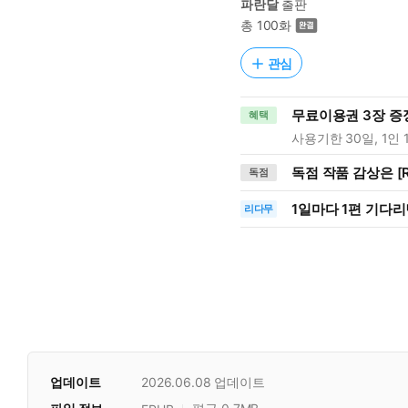
파란달
출판
총 100화
관심
무료이용권 3장 증
혜택
사용기한 30일, 1인 
독점 작품 감상은 [R
독점
1일
마다
1편 기다리
리다무
업데이트
2026.06.08
업데이트