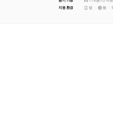
듣기 기능
TTS(듣기)
지원
지원 환경
앱
웹