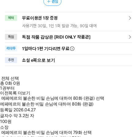
관심
무료이용권 1장 증정
혜택
사용기한 30일, 1인 1회 발급 가능, 90일 대여
독점 작품 감상은 [RIDI ONLY 작품관]
독점
1일
마다
1편 기다리면 무료
리다무
소설 e북으로 보기
추천
전체 선택
총
0
화
0원
1권부터
이전목록 더보기
에페메르의 불손한 비밀 손님에 대하여 80화 (완결) 선택
에페메르의 불손한 비밀 손님에 대하여 80화 (완결)
등록일
2026.04.27
글자수
약 3.2천 자
100
원
소장
에페메르의 불손한 비밀 손님에 대하여 79화 선택