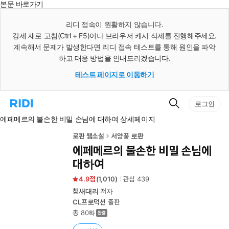
본문 바로가기
인
스
리디 접속이 원활하지 않습니다.
턴
강제 새로 고침(Ctrl + F5)이나 브라우저 캐시 삭제를 진행해주세요.
트
검
계속해서 문제가 발생한다면 리디 접속 테스트를 통해 원인을 파악
색
하고 대응 방법을 안내드리겠습니다.
테스트 페이지로 이동하기
검
리
로그인
색
디
에페메르의 불손한 비밀 손님에 대하여 상세페이지
홈
으
로
로판 웹소설
서양풍 로판
이
에페메르의 불손한 비밀 손님에
동
대하여
4.9
(
1,010
)
관심
439
참새대리
저자
CL프로덕션
출판
총 80화