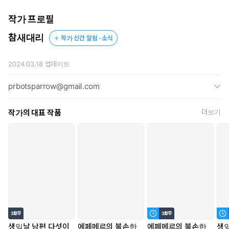
“이상해. 왜 저 여자를 만나고 나서 감각이 돌아오지?”
작가 프로필
“틀림없어. 저분은 오르트와의 비밀 요원인 거야. 에페메르를 평
참새대리
작가 신간 알림 · 소식
가하러 왔나 봐!”
착각은 더 깊어지는데, 트리스탄은 가명의 최상급 귀빈으로 에페
2024.03.18
업데이트
메르에 나타나 카미유의 삶을 뒤흔들고.
prbotsparrow@gmail.com
<가장 아름다운 연회를 주최하는 호텔에게 행운을!>
작가의 대표 작품
더보기
과연 호텔들의 화려한 연회 전쟁에서 이기는 건 어느 쪽?
“저한테 거짓말하는 것 없지요?”
“물론이지. 그리고 당신도 내게 거짓말하지 마.”
그리고 서로의 정체도 모르고 시작된 관계는 어떻게 될까?
생일날 남편 다섯이
에페메르의 불손한
에페메르의 불손한
생일