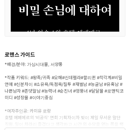
로맨스 가이드
*배경/분야: 가상시대물, 서양풍
*작품 키워드: #왕족/귀족 #오해#신데렐라#할리퀸 #착각계#비밀
연애 #신분차이 #소유욕/독점욕/질투 #재벌남 #능글남 #유혹남 #
나쁜남자 #존댓말남 #능력녀 #순진녀 #엉뚱녀 #달달물 #로맨틱코
미디 #성장물 #이야기중심
*여자주인공: 카미유 로랑
호텔 에페메르의 ‘비공식’ 연회 기획자이자 빚이 제일 무서운 말단
직원. 일이 차라리 즐겁다고 생각하고 시간 외 수당을 얻는 쪽을 택