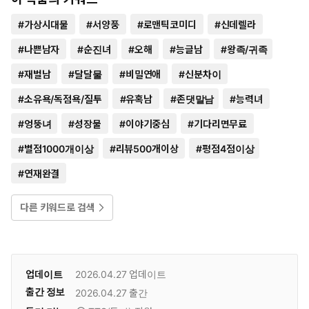
#
가상시대물
#
서양풍
#
로맨틱코미디
#
신데렐라
#
나쁜남자
#
순진녀
#
오해
#
능글남
#
왕족/귀족
#
재벌남
#
달달물
#
비밀연애
#
신분차이
#
소유욕/독점욕/질투
#
유혹남
#
존댓말남
#
능력녀
#
엉뚱녀
#
성장물
#
이야기중심
#
기다리면무료
#
별점1000개이상
#
리뷰500개이상
#
평점4점이상
#
연재완결
다른 키워드로 검색
업데이트
2026.04.27
업데이트
출간 정보
2026.04.27
출간