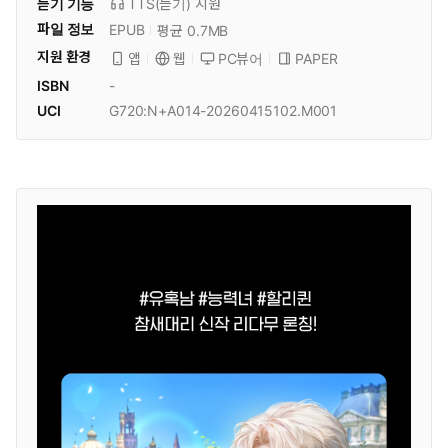
듣기 기능
TTS(듣기)
지원
파일 정보
EPUB
평균 0.7MB
지원 환경
PC뷰어
PAPER
앱
웹
ISBN
-
UCI
G720:N+A014-20260415102.M001