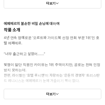
하는 현실주의자로, 호텔 에페메르만이 삶의 이유이다. 아무래도 된
더보기
통 취하고 키스한 남자가 호텔 업계의 무시무시한 심사 위원인 것
같아서 무서워 죽겠다.
*남자주인공: 트리스탄 드 레니시스 (루치아노)
에페메르의 불손한 비밀 손님에 대하여
사자처럼 화려한 외모와 더러운 성질머리를 자랑하는 ‘은둔의 경영
작품 소개
자’. 손 대는 사업마다 성공했지만 빌어먹을 ‘호텔 에페메르’의 천재
4년 연속 명예로운 ‘오르트와 가이드북 선정 연회 부문 1위’인 호
연회 기획자 때문에 호텔업에서만은 완벽히 승리하지 못했다. 그 와
텔 에페메르.
중에 술에 취한 여자와의 키스 때문에 5년 만에 바깥 세상으로 나서
는데.
“너무 출근하고 싶었어…….”
*이럴 때 보세요: 연애 눈치를 일에 올인한 두 사람이 화려한 호텔에
빚쟁이 말단 직원인 카미유는 1위 주역이지만, 공로는 전혀 인정
서 서로의 정체도 모르고 사랑에 빠지는 이야기가 보고 싶을 때
받지 못하는데.
한편, 라이벌인 ‘호텔 루시엔’이 자랑하는 ‘은둔의 경영자’ 트리스탄
*공감 글귀:
드 레니시스는 에페메르가 눈에 거슬리기 짝이 없다.
호텔의 최상급 귀빈과 밑바닥 직원이 눈이 맞다니!
“저런 손톱만 한 호텔한테 이쪽이 번번이 진다고?”
더보기
최악의 타이밍에, 서로의 정체도 모르고 만난 두 사람.