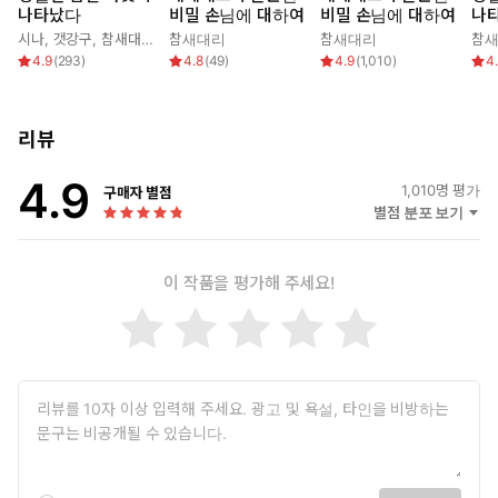
나타났다
비밀 손님에 대하여
비밀 손님에 대하여
나
시나
,
갯강구
,
참새대리
참새대리
참새대리
참
4.9
(
293
)
4.8
(
49
)
4.9
(
1,010
)
4
리뷰
4.9
1,010
명 평가
구매자 별점
별점 분포 보기
이 작품을 평가해 주세요!