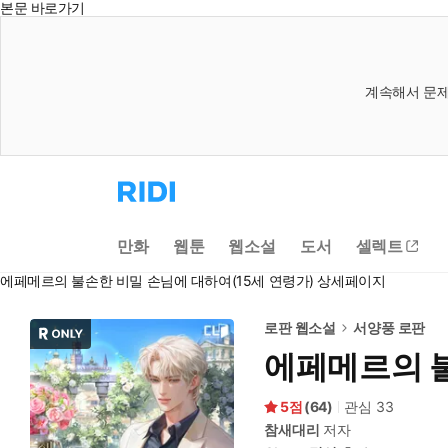
본문 바로가기
계속해서 문제
리
디
홈
으
만화
웹툰
웹소설
도서
셀렉트
로
이
에페메르의 불손한 비밀 손님에 대하여(15세 연령가) 상세페이지
동
로판 웹소설
서양풍 로판
에페메르의 불
5
(
64
)
관심
33
참새대리
저자