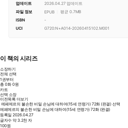
업데이트
2026.04.27
업데이트
파일 정보
평균 0.7MB
EPUB
ISBN
-
UCI
G720:N+A014-20260415102.M001
이 책의 시리즈
소장하기
전체 선택
1권부터
총
0
화
0원
카트
선택 소장
이전목록 더보기
에페메르의 불손한 비밀 손님에 대하여(15세 연령가) 72화 (완결) 선택
에페메르의 불손한 비밀 손님에 대하여(15세 연령가) 72화 (완결)
등록일
2026.04.27
글자수
약 3.2천 자
100
원