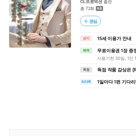
CL프로덕션
출판
총 72화
관심
15세 이용가 안내
공지
무료이용권 1장 증
혜택
사용기한 30일, 1인 
독점 작품 감상은 [R
독점
1일
마다
1편 기다리
리다무