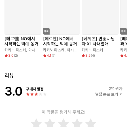
[메르헨] NO에서
[메르헨] NO에서
[베리즈] 변호사님
[베
시작하는 익애 동거
시작하는 익애 동거
과 XL 사내열애
과 
카키노 타스케
,
아사미 마리
카키노 타스케
,
아사미 마리
카키노 타스케
카키
3.0
(
2
)
4.1
(
7
)
3.5
(
4
)
4
리뷰
3.0
2
명 평가
구매자 별점
별점 분포 보기
이 작품을 평가해 주세요!