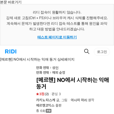
본문 바로가기
인
스
리디 접속이 원활하지 않습니다.
턴
강제 새로 고침(Ctrl + F5)이나 브라우저 캐시 삭제를 진행해주세요.
트
검
계속해서 문제가 발생한다면 리디 접속 테스트를 통해 원인을 파악
색
하고 대응 방법을 안내드리겠습니다.
테스트 페이지로 이동하기
검
리
로그인
색
디
[메르헨] NO에서 시작하는 익애 동거 상세페이지
홈
으
로
만화 연재
성인
이
만화 연재
해외 순정
동
[메르헨] NO에서 시작하는 익애
동거
3
(
2
)
관심
3
카키노 타스케
글, 그림
아사미 마리
원작
메르헨코믹스
출판
총 6화