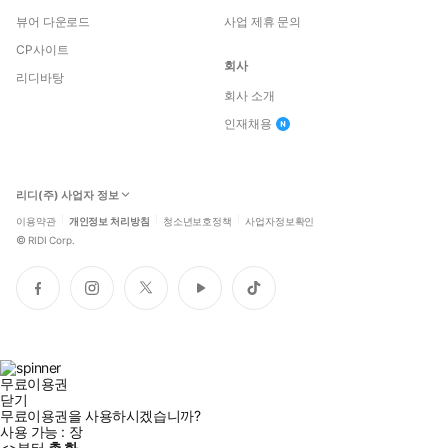
뷰어 다운로드
사업 제휴 문의
CP사이트
회사
리디바탕
회사 소개
인재채용
리디(주) 사업자 정보
이용약관
개인정보 처리방침
청소년보호정책
사업자정보확인
©
RIDI Corp.
페
인
트
유
틱
이
스
위
튜
톡
스
타
터
브
북
그
램
무료이용권
닫기
무료이용권을 사용하시겠습니까?
사용 가능 :
장
<
>부터
총
화