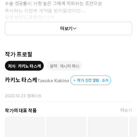
수술 성공률이 가장 높은 그에게 의뢰하는 조건으로
숙식하는 가정부 계약을 받아들였지만….
일에 밤일도 포함된다고?!
더보기
“넣기만 하는 건 섹스가 아냐. 경험이 없어도 알지?”
작가 프로필
저자
카키노 타스케
원작
아사미 마리
카키노 타스케
Tasuke Kakino
작가 신간 알림 · 소식
2020.10.23
업데이트
작가의 대표 작품
더보기