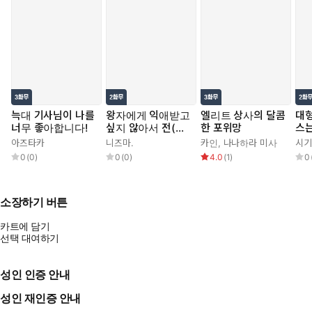
늑대 기사님이 나를
왕자에게 익애받고
엘리트 상사의 달콤
대형
너무 좋아합니다!
싶지 않아서 전(前)
한 포위망
스는
프린세스지만 남장
아즈타카
니즈마.
카인
,
나나하라 미사
시기
집사가 되겠습니다!
0
(
0
)
0
(
0
)
4.0
(
1
)
0
초야편
소장하기 버튼
카트에 담기
선택 대여하기
성인 인증 안내
성인 재인증 안내