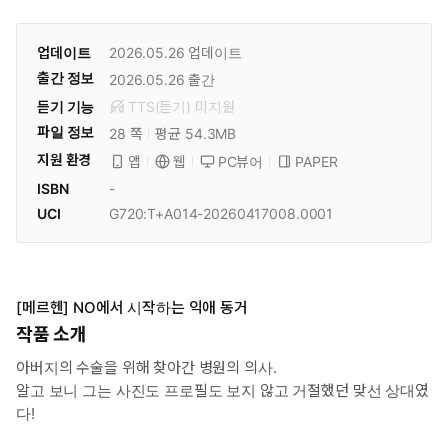
업데이트
2026.05.26
업데이트
출간 정보
2026.05.26
출간
듣기 기능
TTS(듣기)
미
지원
파일 정보
28 쪽
평균 54.3MB
지원 환경
PC뷰어
PAPER
앱
웹
ISBN
-
UCI
G720:T+A014-20260417008.0001
[메르헨] NO에서 시작하는 익애 동거
작품 소개
아버지의 수술을 위해 찾아간 병원의 의사.
알고 보니 그는 사진도 프로필도 보지 않고 거절했던 맞선 상대였
다!