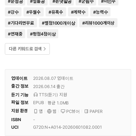
#
순정공
#
절륜공
#
존댓말공
#
군림수
#
미인수
#
강수
#
우월수
#
유혹수
#
계략수
#
능력수
#
기다리면무료
#
별점1000개이상
#
리뷰1000개이상
#
연재중
#
평점4점이상
다른 키워드로 검색
업데이트
2026.08.07
업데이트
출간 정보
2026.06.14
출간
듣기 기능
TTS(듣기)
지원
파일 정보
EPUB
평균 1.0MB
지원 환경
PC뷰어
PAPER
앱
웹
ISBN
-
UCI
G720:N+A014-20260601082.0001