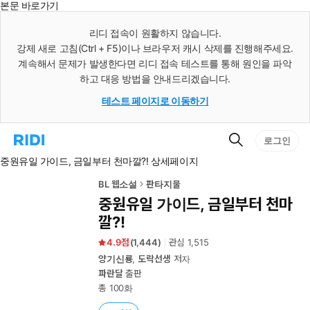
본문 바로가기
인
스
리디 접속이 원활하지 않습니다.
턴
강제 새로 고침(Ctrl + F5)이나 브라우저 캐시 삭제를 진행해주세요.
트
검
계속해서 문제가 발생한다면 리디 접속 테스트를 통해 원인을 파악
색
하고 대응 방법을 안내드리겠습니다.
테스트 페이지로 이동하기
검
리
로그인
색
디
중원유일 가이드, 금일부터 천마깔?! 상세페이지
홈
으
로
BL 웹소설
판타지물
이
중원유일 가이드, 금일부터 천마
동
깔?!
4.9
(
1,444
)
관심
1,515
양기신룡
,
도락선생
저자
파란달
출판
총 100화