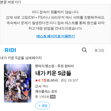
본문 바로가기
인
스
리디 접속이 원활하지 않습니다.
턴
강제 새로 고침(Ctrl + F5)이나 브라우저 캐시 삭제를 진행해주세요.
트
검
계속해서 문제가 발생한다면 리디 접속 테스트를 통해 원인을 파악
색
하고 대응 방법을 안내드리겠습니다.
테스트 페이지로 이동하기
검
리
로그인
색
디
내가 키운 S급들 상세페이지
홈
으
로
판타지 웹소설
퓨전 판타지
이
내가 키운 S급들
동
4.7
(
8,604
)
관심
29,507
근서
저자
제이플러스
출판
총 1,165화
관심