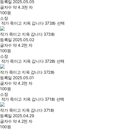
등록일
2025.05.05
글자수
약 4.3천 자
100
원
소장
작가 죽이고 지옥 갑니다 373화 선택
작가 죽이고 지옥 갑니다 373화
등록일
2025.05.02
글자수
약 4.2천 자
100
원
소장
작가 죽이고 지옥 갑니다 372화 선택
작가 죽이고 지옥 갑니다 372화
등록일
2025.05.01
글자수
약 4.2천 자
100
원
소장
작가 죽이고 지옥 갑니다 371화 선택
작가 죽이고 지옥 갑니다 371화
등록일
2025.04.29
글자수
약 4.2천 자
100
원