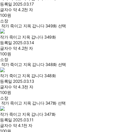
등록일
2025.03.17
글자수
약 4.2천 자
100
원
소장
작가 죽이고 지옥 갑니다 349화 선택
작가 죽이고 지옥 갑니다 349화
등록일
2025.03.14
글자수
약 4.2천 자
100
원
소장
작가 죽이고 지옥 갑니다 348화 선택
작가 죽이고 지옥 갑니다 348화
등록일
2025.03.13
글자수
약 4.3천 자
100
원
소장
작가 죽이고 지옥 갑니다 347화 선택
작가 죽이고 지옥 갑니다 347화
등록일
2025.03.11
글자수
약 4.1천 자
100
원