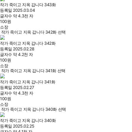
작가 죽이고 지옥 갑니다 343화
등록일
2025.03.04
글자수
약 4.3천 자
100
원
소장
작가 죽이고 지옥 갑니다 342화 선택
작가 죽이고 지옥 갑니다 342화
등록일
2025.02.28
글자수
약 4.2천 자
100
원
소장
작가 죽이고 지옥 갑니다 341화 선택
작가 죽이고 지옥 갑니다 341화
등록일
2025.02.27
글자수
약 4.3천 자
100
원
소장
작가 죽이고 지옥 갑니다 340화 선택
작가 죽이고 지옥 갑니다 340화
등록일
2025.02.25
글자수
약 4.1천 자