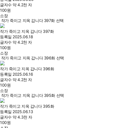
글자수
약 4.2천 자
100
원
소장
작가 죽이고 지옥 갑니다 397화 선택
작가 죽이고 지옥 갑니다 397화
등록일
2025.06.18
글자수
약 4.2천 자
100
원
소장
작가 죽이고 지옥 갑니다 396화 선택
작가 죽이고 지옥 갑니다 396화
등록일
2025.06.16
글자수
약 4.2천 자
100
원
소장
작가 죽이고 지옥 갑니다 395화 선택
작가 죽이고 지옥 갑니다 395화
등록일
2025.06.13
글자수
약 4.3천 자
100
원
소장