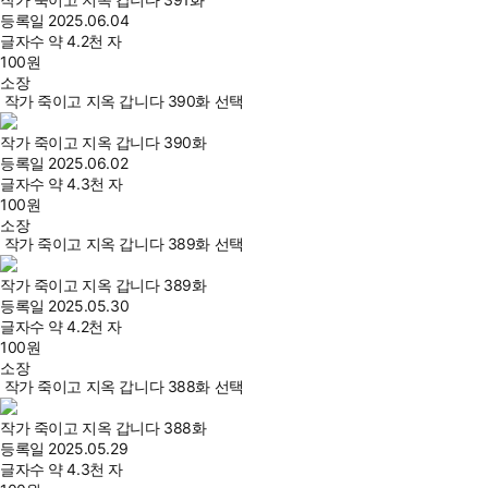
등록일
2025.06.04
글자수
약 4.2천 자
100
원
소장
작가 죽이고 지옥 갑니다 390화 선택
작가 죽이고 지옥 갑니다 390화
등록일
2025.06.02
글자수
약 4.3천 자
100
원
소장
작가 죽이고 지옥 갑니다 389화 선택
작가 죽이고 지옥 갑니다 389화
등록일
2025.05.30
글자수
약 4.2천 자
100
원
소장
작가 죽이고 지옥 갑니다 388화 선택
작가 죽이고 지옥 갑니다 388화
등록일
2025.05.29
글자수
약 4.3천 자