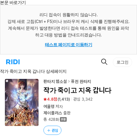
본문 바로가기
인
스
리디 접속이 원활하지 않습니다.
턴
강제 새로 고침(Ctrl + F5)이나 브라우저 캐시 삭제를 진행해주세요.
트
검
계속해서 문제가 발생한다면 리디 접속 테스트를 통해 원인을 파악
색
하고 대응 방법을 안내드리겠습니다.
테스트 페이지로 이동하기
검
리
로그인
색
디
작가 죽이고 지옥 갑니다 상세페이지
홈
으
로
판타지 웹소설
퓨전 판타지
이
작가 죽이고 지옥 갑니다
동
4.8
(
1,413
)
관심
3,342
여율령
저자
제이플러스
출판
총 428화
관심