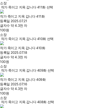
소장
작가 죽이고 지옥 갑니다 411화 선택
작가 죽이고 지옥 갑니다 411화
등록일
2025.07.21
글자수
약 4.3천 자
100
원
소장
작가 죽이고 지옥 갑니다 410화 선택
작가 죽이고 지옥 갑니다 410화
등록일
2025.07.18
글자수
약 4.3천 자
100
원
소장
작가 죽이고 지옥 갑니다 409화 선택
작가 죽이고 지옥 갑니다 409화
등록일
2025.07.16
글자수
약 4.3천 자
100
원
소장
작가 죽이고 지옥 갑니다 408화 선택