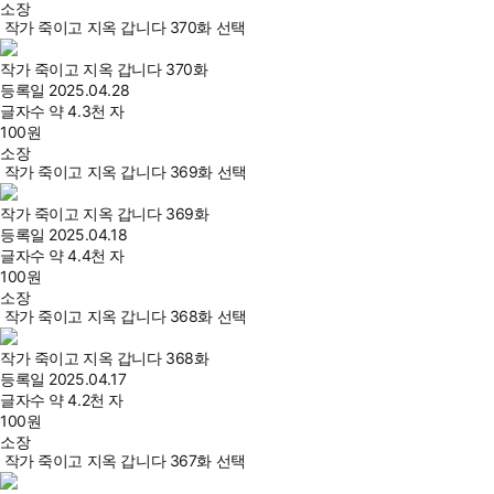
소장
작가 죽이고 지옥 갑니다 370화 선택
작가 죽이고 지옥 갑니다 370화
등록일
2025.04.28
글자수
약 4.3천 자
100
원
소장
작가 죽이고 지옥 갑니다 369화 선택
작가 죽이고 지옥 갑니다 369화
등록일
2025.04.18
글자수
약 4.4천 자
100
원
소장
작가 죽이고 지옥 갑니다 368화 선택
작가 죽이고 지옥 갑니다 368화
등록일
2025.04.17
글자수
약 4.2천 자
100
원
소장
작가 죽이고 지옥 갑니다 367화 선택