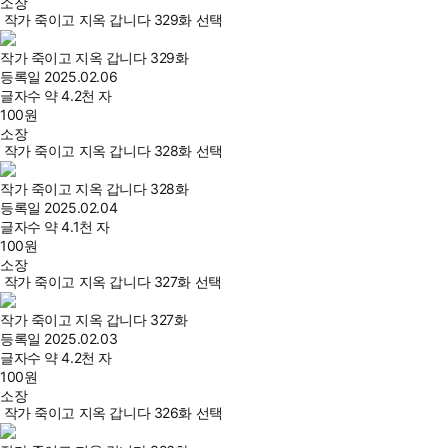
소장
작가 죽이고 지옥 갑니다 329화 선택
작가 죽이고 지옥 갑니다 329화
등록일
2025.02.06
글자수
약 4.2천 자
100
원
소장
작가 죽이고 지옥 갑니다 328화 선택
작가 죽이고 지옥 갑니다 328화
등록일
2025.02.04
글자수
약 4.1천 자
100
원
소장
작가 죽이고 지옥 갑니다 327화 선택
작가 죽이고 지옥 갑니다 327화
등록일
2025.02.03
글자수
약 4.2천 자
100
원
소장
작가 죽이고 지옥 갑니다 326화 선택