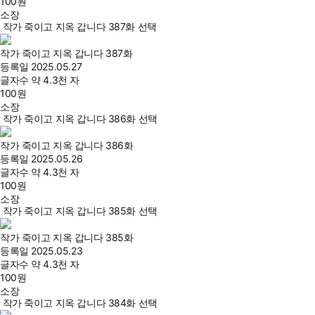
100
원
소장
작가 죽이고 지옥 갑니다 387화 선택
작가 죽이고 지옥 갑니다 387화
등록일
2025.05.27
글자수
약 4.3천 자
100
원
소장
작가 죽이고 지옥 갑니다 386화 선택
작가 죽이고 지옥 갑니다 386화
등록일
2025.05.26
글자수
약 4.3천 자
100
원
소장
작가 죽이고 지옥 갑니다 385화 선택
작가 죽이고 지옥 갑니다 385화
등록일
2025.05.23
글자수
약 4.3천 자
100
원
소장
작가 죽이고 지옥 갑니다 384화 선택