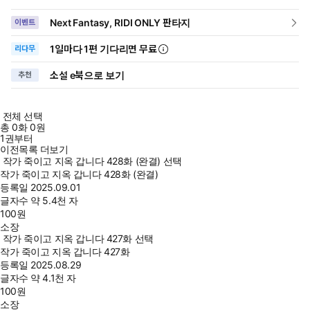
Next Fantasy, RIDI ONLY 판타지
이벤트
1일
마다
1편 기다리면 무료
리다무
소설 e북으로 보기
추천
전체 선택
총
0
화
0원
1권부터
이전목록 더보기
작가 죽이고 지옥 갑니다 428화 (완결) 선택
작가 죽이고 지옥 갑니다 428화 (완결)
등록일
2025.09.01
글자수
약 5.4천 자
100
원
소장
작가 죽이고 지옥 갑니다 427화 선택
작가 죽이고 지옥 갑니다 427화
등록일
2025.08.29
글자수
약 4.1천 자
100
원
소장