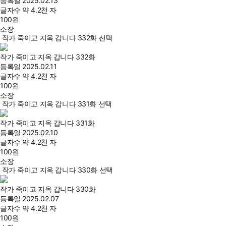
등록일
2025.02.13
글자수
약 4.2천 자
100
원
소장
작가 죽이고 지옥 갑니다 332화 선택
작가 죽이고 지옥 갑니다 332화
등록일
2025.02.11
글자수
약 4.2천 자
100
원
소장
작가 죽이고 지옥 갑니다 331화 선택
작가 죽이고 지옥 갑니다 331화
등록일
2025.02.10
글자수
약 4.2천 자
100
원
소장
작가 죽이고 지옥 갑니다 330화 선택
작가 죽이고 지옥 갑니다 330화
등록일
2025.02.07
글자수
약 4.2천 자
100
원