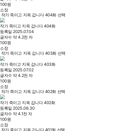
100
원
소장
작가 죽이고 지옥 갑니다 404화 선택
작가 죽이고 지옥 갑니다 404화
등록일
2025.07.04
글자수
약 4.2천 자
100
원
소장
작가 죽이고 지옥 갑니다 403화 선택
작가 죽이고 지옥 갑니다 403화
등록일
2025.07.02
글자수
약 4.2천 자
100
원
소장
작가 죽이고 지옥 갑니다 402화 선택
작가 죽이고 지옥 갑니다 402화
등록일
2025.06.30
글자수
약 4.1천 자
100
원
소장
작가 죽이고 지옥 갑니다 401화 선택