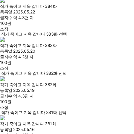
작가 죽이고 지옥 갑니다 384화
등록일
2025.05.22
글자수
약 4.3천 자
100
원
소장
작가 죽이고 지옥 갑니다 383화 선택
작가 죽이고 지옥 갑니다 383화
등록일
2025.05.20
글자수
약 4.2천 자
100
원
소장
작가 죽이고 지옥 갑니다 382화 선택
작가 죽이고 지옥 갑니다 382화
등록일
2025.05.19
글자수
약 4.3천 자
100
원
소장
작가 죽이고 지옥 갑니다 381화 선택
작가 죽이고 지옥 갑니다 381화
등록일
2025.05.16