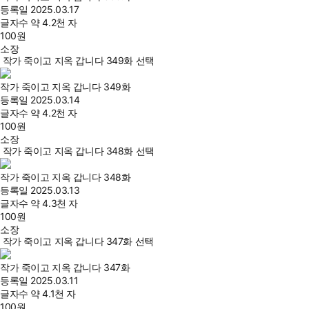
등록일
2025.03.17
글자수
약 4.2천 자
100
원
소장
작가 죽이고 지옥 갑니다 349화 선택
작가 죽이고 지옥 갑니다 349화
등록일
2025.03.14
글자수
약 4.2천 자
100
원
소장
작가 죽이고 지옥 갑니다 348화 선택
작가 죽이고 지옥 갑니다 348화
등록일
2025.03.13
글자수
약 4.3천 자
100
원
소장
작가 죽이고 지옥 갑니다 347화 선택
작가 죽이고 지옥 갑니다 347화
등록일
2025.03.11
글자수
약 4.1천 자
100
원