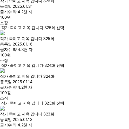
작가 죽이고 지옥 갑니다 326화
등록일
2025.01.31
글자수
약 4.2천 자
100
원
소장
작가 죽이고 지옥 갑니다 325화 선택
작가 죽이고 지옥 갑니다 325화
등록일
2025.01.16
글자수
약 4.3천 자
100
원
소장
작가 죽이고 지옥 갑니다 324화 선택
작가 죽이고 지옥 갑니다 324화
등록일
2025.01.14
글자수
약 4.2천 자
100
원
소장
작가 죽이고 지옥 갑니다 323화 선택
작가 죽이고 지옥 갑니다 323화
등록일
2025.01.13
글자수
약 4.2천 자