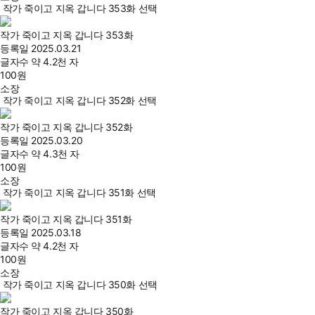
작가 죽이고 지옥 갑니다 353화 선택
작가 죽이고 지옥 갑니다 353화
등록일
2025.03.21
글자수
약 4.2천 자
100
원
소장
작가 죽이고 지옥 갑니다 352화 선택
작가 죽이고 지옥 갑니다 352화
등록일
2025.03.20
글자수
약 4.3천 자
100
원
소장
작가 죽이고 지옥 갑니다 351화 선택
작가 죽이고 지옥 갑니다 351화
등록일
2025.03.18
글자수
약 4.2천 자
100
원
소장
작가 죽이고 지옥 갑니다 350화 선택
작가 죽이고 지옥 갑니다 350화