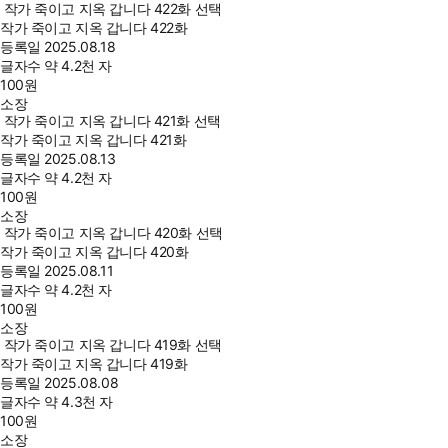
작가 죽이고 지옥 갑니다 422화 선택
작가 죽이고 지옥 갑니다 422화
등록일
2025.08.18
글자수
약 4.2천 자
100
원
소장
작가 죽이고 지옥 갑니다 421화 선택
작가 죽이고 지옥 갑니다 421화
등록일
2025.08.13
글자수
약 4.2천 자
100
원
소장
작가 죽이고 지옥 갑니다 420화 선택
작가 죽이고 지옥 갑니다 420화
등록일
2025.08.11
글자수
약 4.2천 자
100
원
소장
작가 죽이고 지옥 갑니다 419화 선택
작가 죽이고 지옥 갑니다 419화
등록일
2025.08.08
글자수
약 4.3천 자
100
원
소장