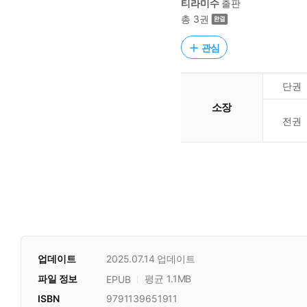
티라미수
출판
총 3권
관심
단권
소장
전권
업데이트
2025.07.14
업데이트
파일 정보
평균 1.1MB
EPUB
ISBN
9791139651911