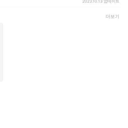
2023.10.13
업데이트
더보기
어요. 그러면 아쉬움 없이 그 결혼, 할 수 있을 것 같거든요.”