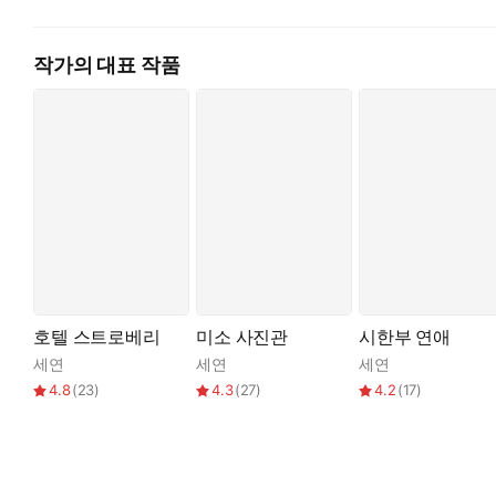
아직도 아기 때 얼굴이 그대로 남은 채로, 맹랑한 말을 뱉는 그 
작가의 대표 작품
“오빠가 너무 좋은데, 저한테는 어렸을 적 기억이랑 커 가면서 그
태정은 제가 지원에게 무엇을 해줘야 하는지 아주 잘 알고 있었다
우리가 지금부터 시작한 게 시한부 연애인 줄 알았겠지만…… 지원아
내가 그렇게 두지 않을테니까.
오감을 스치는 따사로운 봄 공기가 둘 사이를 부드럽게 훑고 지
호텔 스트로베리
미소 사진관
시한부 연애
세연
세연
세연
4.8
(
23
)
4.3
(
27
)
4.2
(
17
)