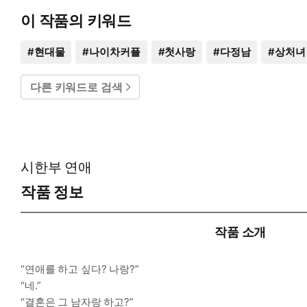
이 작품의 키워드
#
현대물
#
나이차커플
#
첫사랑
#
다정남
#
상처녀
다른 키워드로 검색
시한부 연애
작품 정보
작품 소개
“연애를 하고 싶다? 나랑?”
“네.”
“결혼은 그 남자랑 하고?”