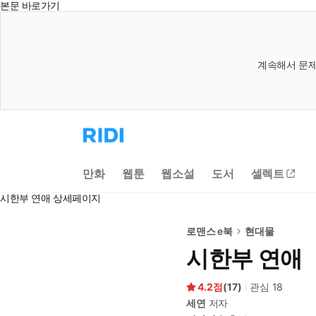
본문 바로가기
계속해서 문제
리
디
홈
으
만화
웹툰
웹소설
도서
셀렉트
로
이
시한부 연애 상세페이지
동
로맨스 e북
현대물
시한부 연애
4.2
(
17
)
관심
18
세연
저자