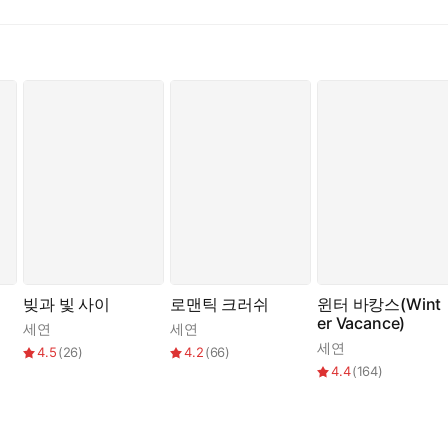
입술을 바라보았다.
저 바라보기만 한 오빠 모습이 전부라서요. 오빠랑 많은 추억을 만들고 싶
.
, 넌 그 결혼 못 해.
나간다.
빚과 빛 사이
로맨틱 크러쉬
윈터 바캉스(Wint
er Vacance)
세연
세연
세연
4.5
(
26
)
4.2
(
66
)
4.4
(
164
)