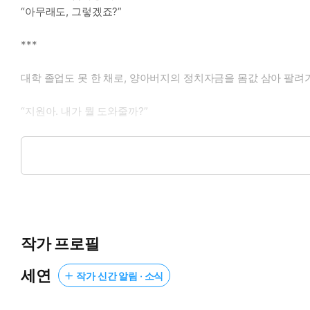
“아무래도, 그렇겠죠?”
***
대학 졸업도 못 한 채로, 양아버지의 정치자금을 몸값 삼아 팔려
“지원아. 내가 뭘 도와줄까?”
이 결혼을 없던 일로 만들어 달라고 하려나.
아니면, 강 의원 집에서 나올 방법을 찾아줘야 할까.
봄 밤의 가로등 빛 아래 벚꽃보다 더 희고 고운 얼굴을 하고 잠시
“저, 연애도 한 번 못해보고 모르는 사람이랑 결혼하는 거…… 솔
작가 프로필
“연애를 하고 싶다? 나랑?”
“네.”
세연
작가 신간 알림 · 소식
“결혼은 그 남자랑 하고?”
“아무래도, 그렇겠죠?”