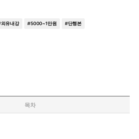
#
외유내강
#
5000~1만원
#
단행본
목차