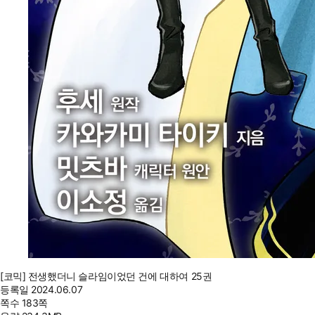
[코믹] 전생했더니 슬라임이었던 건에 대하여 25권
등록일
2024.06.07
쪽수
183쪽