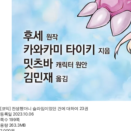
[코믹] 전생했더니 슬라임이었던 건에 대하여 23권
등록일
2023.10.06
쪽수
199쪽
용량
263.3MB
2,000
원