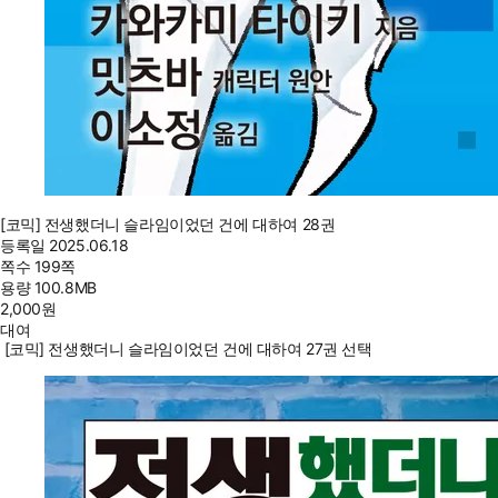
[코믹] 전생했더니 슬라임이었던 건에 대하여 28권
등록일
2025.06.18
쪽수
199쪽
용량
100.8MB
2,000
원
대여
[코믹] 전생했더니 슬라임이었던 건에 대하여 27권 선택