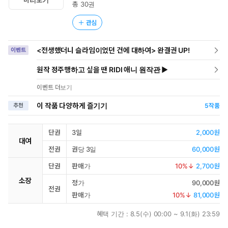
총 30권
관심
<전생했더니 슬라임이었던 건에 대하여> 완결권 UP!
이벤트
원작 정주행하고 싶을 땐 RIDI 애니 원작관 ▶
이벤트 더보기
이 작품 다양하게 즐기기
추천
5
작품
단권
3일
2,000원
대여
전권
권당 3일
60,000원
단권
판매가
10
%↓
2,700원
소장
정가
90,000원
전권
판매가
10
%↓
81,000원
혜택 기간 :
8.5(수) 00:00 ~ 9.1(화) 23:59