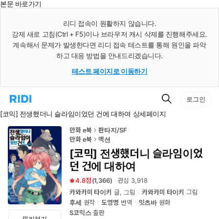
본문 바로가기
인
스
리디 접속이 원활하지 않습니다.
턴
강제 새로 고침(Ctrl + F5)이나 브라우저 캐시 삭제를 진행해주세요.
트
검
계속해서 문제가 발생한다면 리디 접속 테스트를 통해 원인을 파악
색
하고 대응 방법을 안내드리겠습니다.
테스트 페이지로 이동하기
검
리
로그인
색
디
[코믹] 전생했더니 슬라임이었던 건에 대하여 상세페이지
홈
으
로
만화 e북
판타지/SF
이
만화 e북
액션
동
[코믹] 전생했더니 슬라임이었
던 건에 대하여
4.8
(
1,366
)
관심
3,918
카와카미 타이키
글, 그림
카와카미 타이키
그림
후세
원작
도영명
번역
밋츠바
원화
S코믹스
출판
미리보기