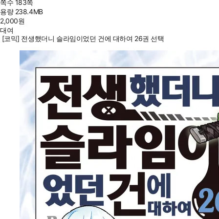
쪽수
183쪽
용량
238.4MB
2,000
원
대여
[코믹] 전생했더니 슬라임이었던 건에 대하여 26권 선택