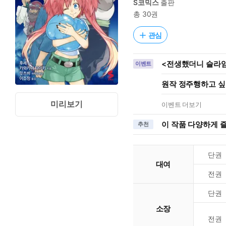
S코믹스
출판
총 30권
관심
<전생했더니 슬라임
이벤트
원작 정주행하고 싶을
미리보기
이벤트 더보기
이 작품 다양하게 
추천
단권
대여
전권
단권
소장
전권