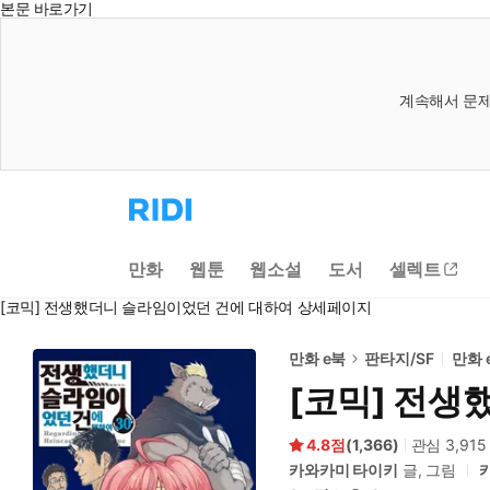
본문 바로가기
계속해서 문제
리
디
홈
으
만화
웹툰
웹소설
도서
셀렉트
로
이
[코믹] 전생했더니 슬라임이었던 건에 대하여 상세페이지
동
만화 e북
판타지/SF
만화 
[코믹] 전생
4.8
(
1,366
)
관심
3,915
카와카미 타이키
글, 그림