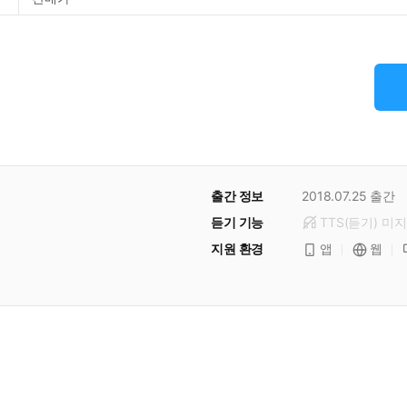
출간 정보
2018.07.25
출간
듣기 기능
TTS(듣기)
미
지
지원 환경
앱
웹