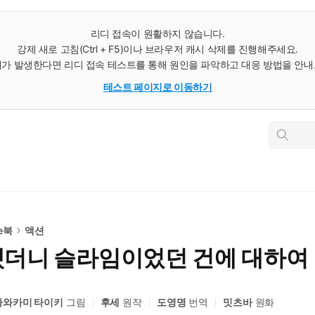
리디 접속이 원활하지 않습니다.
강제 새로 고침(Ctrl + F5)이나 브라우저 캐시 삭제를 진행해주세요.
가 발생한다면 리디 접속 테스트를 통해 원인을 파악하고 대응 방법을 안
테스트 페이지로 이동하기
인
스
턴
트
검
색
e북
액션
했더니 슬라임이었던 건에 대하여
카와카미 타이키
그림
후세
원작
도영명
번역
밋츠바
원화