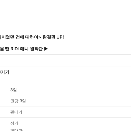
이었던 건에 대하여> 완결권 UP!
 땐 RIDI 애니 원작관 ▶
즐기기
3일
권당 3일
판매가
정가
판매가