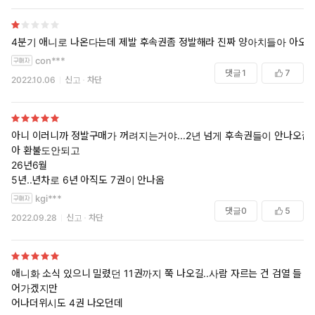
4분기 애니로 나온다는데 제발 후속권좀 정발해라 진짜 양아치들아 아오
con***
댓글
1
7
2022.10.06
신고
차단
아니 이러니까 정발구매가 꺼려지는거야...2년 넘게 후속권들이 안나오잖
아 환불도안되고
26년6월
5년..년차로 6년 아직도 7권이 안나옴
kgi***
댓글
0
5
2022.09.28
신고
차단
애니화 소식 있으니 밀렸던 11권까지 쭉 나오길..사람 자르는 건 검열 들
어가겠지만
어나더위시도 4권 나오던데