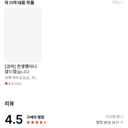
작가의 대표 작품
더보기
[코믹] 전생했더니
검이었습니다
마루야마 토모오
,
타나카 유
,
신동민
,
루로오
4.5
(
124
)
리뷰
4.5
124
명 평가
구매자 별점
별점 분포 보기