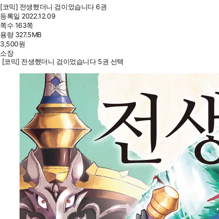
[코믹] 전생했더니 검이었습니다 6권
등록일
2022.12.09
쪽수
163쪽
용량
327.5MB
3,500
원
소장
[코믹] 전생했더니 검이었습니다 5권 선택