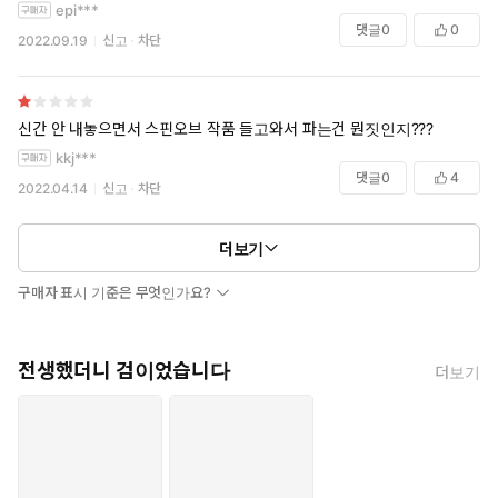
epi***
댓글
0
0
2022.09.19
신고
차단
신간 안 내놓으면서 스핀오브 작품 들고와서 파는건 뭔짓인지???
kkj***
댓글
0
4
2022.04.14
신고
차단
더보기
구매자 표시 기준은 무엇인가요?
전생했더니 검이었습니다
더보기