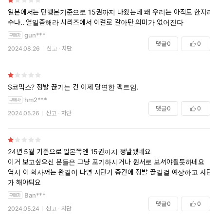
일본에서는 단행본기준으로 15권까지 나왔는데 왜 우리는 아직도 한자리
수냐.. 열일좀해라 시리즈에서 이걸로 갈아탄 의미가 없어진다
gun***
댓글
0
0
2024.08.26
신고
차단
S코믹스? 정발 끊기는 건 이제 당연한 팩트임.
hm2***
댓글
0
0
2024.05.26
신고
차단
24년 5월 기준으로 일본쪽엔 15권까지 정발됐네요
이거 보고싶으신 분들은 그냥 포기하시거나 원서로 보셔야될듯하네요
역시 이 회사꺼는 완결이 나면 사던가 중간에 정발 끊길걸 예상하고 사던
가 해야되요
Ban***
댓글
0
0
2024.05.24
신고
차단