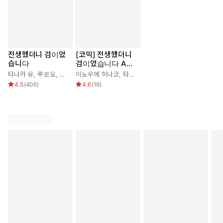
전생했더니 검이었
[코믹] 전생했더니
습니다
검이었습니다 Anot
her Wish
타나카 유
,
루로오
,
타나카 유
이노우에 히나코
,
신동민
,
타나카 유
,
김봄
4.5
(
406
)
4.6
(
16
)