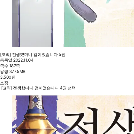
[코믹] 전생했더니 검이었습니다 5권
등록일
2022.11.04
쪽수
187쪽
용량
377.5MB
3,500
원
소장
[코믹] 전생했더니 검이었습니다 4권 선택