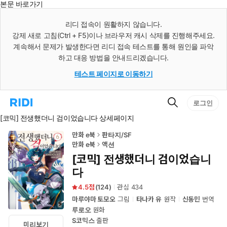
본문 바로가기
인
스
리디 접속이 원활하지 않습니다.
턴
강제 새로 고침(Ctrl + F5)이나 브라우저 캐시 삭제를 진행해주세요.
트
검
계속해서 문제가 발생한다면 리디 접속 테스트를 통해 원인을 파악
색
하고 대응 방법을 안내드리겠습니다.
테스트 페이지로 이동하기
검
리
로그인
색
디
[코믹] 전생했더니 검이었습니다 상세페이지
홈
으
로
만화 e북
판타지/SF
이
만화 e북
액션
동
[코믹] 전생했더니 검이었습니
다
4.5
(
124
)
관심
434
마루야마 토모오
그림
타나카 유
원작
신동민
번역
루로오
원화
S코믹스
출판
미리보기