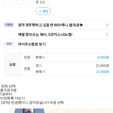
총 6권
관심
원작 정주행하고 싶을 땐 RIDI 애니 원작관 ▶
이벤트
매월 찾아오는 재미, S코믹스×S노벨!
라이트노벨로 보기
추천
단권
판매가
3,500원
소장
정가
21,000원
전권
판매가
21,000원
전체 선택
총
0
권
0원
1권부터
이전목록 더보기
[코믹] 전생했더니 검이었습니다 6권 선택