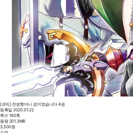
[코믹] 전생했더니 검이었습니다 4권
등록일
2020.01.22
쪽수
165쪽
용량
201.3MB
3,500
원
소장