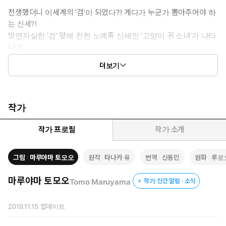
전생했더니 이세계의 ’검‘이 되었다?! 게다가 누군가 뽑아주어야 하
는 신세?!
망연자실한 ’검‘ 앞에 천한 노예족 신세인 ’고양이 귀 소녀‘가 나타
나고,
별안간 손을 맞잡게 된 복슬복슬 ’고양이 귀 소녀‘와 ’검‘의 운명은
더보기
과연...?
작가
작가 프로필
작가 소개
그림
마루야마 토모오
원작
타나카 유
번역
신동민
원화
루로
마루야마 토모오
Tomo Maruyama
작가 신간 알림 · 소식
2019.11.15
업데이트