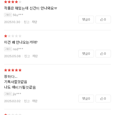
작품은 재밌는데 신간이 안나와요ㅠ
f4u***
댓글
0
0
2025.10.30
신고
차단
이건 왜 안나오는거야?
red***
댓글
0
0
2025.05.08
신고
차단
장하다...
기특사할것같음
나도 애비가될것같음
jis***
댓글
0
0
2025.02.02
신고
차단