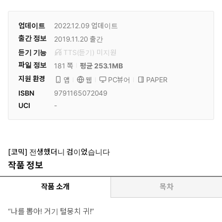
업데이트
2022.12.09
업데이트
출간 정보
2019.11.20
출간
듣기 기능
TTS(듣기)
미
지원
파일 정보
181 쪽
평균 253.1MB
지원 환경
PC뷰어
PAPER
앱
웹
ISBN
9791165072049
UCI
-
[코믹] 전생했더니 검이었습니다
작품 정보
작품 소개
목차
“나를 뽑아! 거기 털뭉치 귀!”