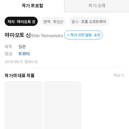
작가 프로필
작가 소개
저자
야마모토 신
번역
최정은
감수
프롬 소프트웨어
야마모토 신
Shin Yamamoto
작가 신간 알림 · 소식
국적
일본
링크
트위터
2019.09.11
업데이트
작가의 대표 작품
더보기