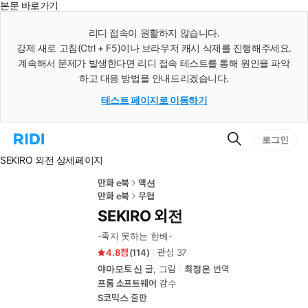
본문 바로가기
인
스
리디 접속이 원활하지 않습니다.
턴
강제 새로 고침(Ctrl + F5)이나 브라우저 캐시 삭제를 진행해주세요.
트
검
계속해서 문제가 발생한다면 리디 접속 테스트를 통해 원인을 파악
색
하고 대응 방법을 안내드리겠습니다.
테스트 페이지로 이동하기
검
리
로그인
색
디
SEKIRO 외전 상세페이지
홈
으
로
만화 e북
액션
이
만화 e북
무협
동
SEKIRO 외전
-죽지 못하는 한베-
4.8
(
114
)
관심
37
야마모토 신
글, 그림
최정은
번역
프롬 소프트웨어
감수
S코믹스
출판