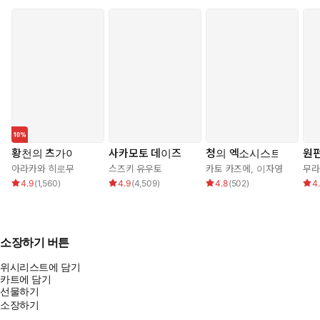
황천의 츠가이
사카모토 데이즈
청의 엑소시스트
원
아라카와 히로무
스즈키 유우토
카토 카즈에
,
이자영
무라
4.9
(
1,560
)
4.9
(
4,509
)
4.8
(
502
)
4
소장하기 버튼
위시리스트에 담기
카트에 담기
선물하기
소장하기