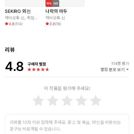
SEKIRO 외전
나락의 아두
야마모토 신
,
최정은
,
프롬 소프트웨어
야마모토 신
4.8
(
114
)
3.9
(
16
)
리뷰
4.8
114
명 평가
구매자 별점
별점 분포 보기
이 작품을 평가해 주세요!