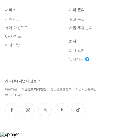
서비스
기타 문의
제휴카드
원고 투고
뷰어 다운로드
사업 제휴 문의
CP사이트
회사
리디바탕
회사 소개
인재채용
리디(주) 사업자 정보
이용약관
개인정보 처리방침
청소년보호정책
사업자정보확인
©
RIDI Corp.
페
인
트
유
틱
이
스
위
튜
톡
스
타
터
브
북
그
램