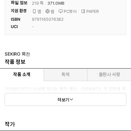
파일 정보
371.0MB
219 쪽
지원 환경
PC뷰어
PAPER
앱
웹
ISBN
9791165076382
UCI
-
SEKIRO 외전
작품 정보
작품 소개
목차
출판사 서평
2019년 GOTY 수상에 빛나는 명작 게임, 《SEKIRO》의 오피셜 외
전. 때는 전국시대 - 패배자는 모든 것을 잃는 시대. 검성, 아시나 잇
더보기
신이 일국을 쌓아올리려 할 때, 한 사무라이와 만나게 되는데….
작가