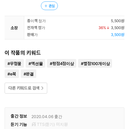
관심
종이책 정가
5,500원
소장
전자책 정가
36
%↓
3,500원
판매가
3,500원
이 작품의 키워드
#
무협물
#
액션물
#
평점4점이상
#
별점100개이상
#
e북
#
완결
다른 키워드로 검색
출간 정보
2020.04.06
출간
듣기 기능
TTS(듣기)
미
지원