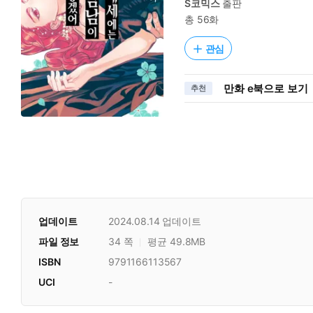
S코믹스
출판
총 56화
관심
만화 e북으로 보기
추천
업데이트
2024.08.14
업데이트
파일 정보
34 쪽
평균 49.8MB
ISBN
9791166113567
UCI
-