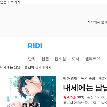
본문 바로가기
계속해서 문제
리
디
홈
으
만화
웹툰
웹소설
도서
셀렉트
로
이
내세에는 남남이 좋겠어 상세페이지
동
만화 연재
해외 순정
만화
내세에는 남
4.7
(
663
)
관심
4,768
코니시 아스카
글, 그림
박