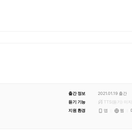
출간 정보
2021.01.19
출간
듣기 기능
TTS(듣기)
미
지
지원 환경
앱
웹