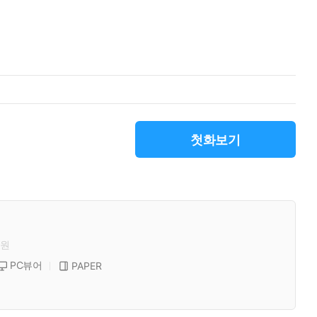
첫화보기
원
PC뷰어
PAPER