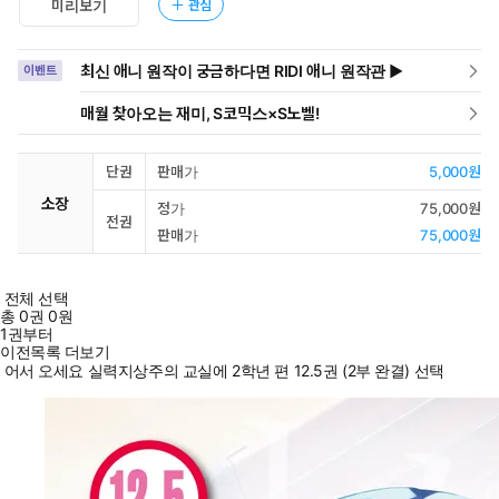
관심
미리보기
최신 애니 원작이 궁금하다면 RIDI 애니 원작관 ▶
이벤트
매월 찾아오는 재미, S코믹스×S노벨!
단권
판매가
5,000원
소장
정가
75,000원
전권
판매가
75,000원
전체 선택
총
0
권
0원
1권부터
이전목록 더보기
어서 오세요 실력지상주의 교실에 2학년 편 12.5권 (2부 완결) 선택