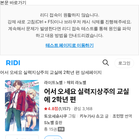
본문 바로가기
인
스
리디 접속이 원활하지 않습니다.
턴
강제 새로 고침(Ctrl + F5)이나 브라우저 캐시 삭제를 진행해주세요.
트
검
계속해서 문제가 발생한다면 리디 접속 테스트를 통해 원인을 파악
색
하고 대응 방법을 안내드리겠습니다.
테스트 페이지로 이동하기
검
리
로그인
색
디
어서 오세요 실력지상주의 교실에 2학년 편 상세페이지
홈
으
로
라이트노벨
해외 라노벨
이
어서 오세요 실력지상주의 교실
동
에 2학년 편
4.8
(
1,157
)
관심
3,168
토모세슌사쿠
그림
키누가사 쇼고
글
조민정
번역
S노벨
출판
총 15권