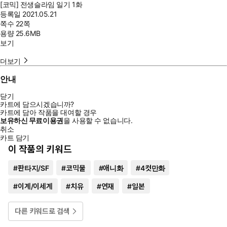
[코믹] 전생슬라임 일기 1화
등록일
2021.05.21
쪽수
22쪽
용량
25.6MB
보기
더보기
안내
닫기
카트에 담으시겠습니까?
카트에 담아 작품을 대여할 경우
보유하신 무료이용권
을 사용할 수 없습니다.
취소
카트 담기
이 작품의 키워드
#
판타지/SF
#
코믹물
#
애니화
#
4컷만화
#
이계/이세계
#
치유
#
연재
#
일본
다른 키워드로 검색