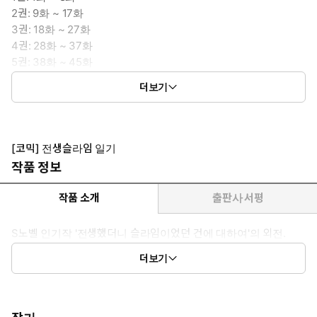
2권: 9화 ~ 17화
3권: 18화 ~ 27화
4권: 28화 ~ 37화
5권: 38화 ~ 45화
6권: 46화 ~ 54화
더보기
7권: 55화 ~ 61화
[코믹] 전생슬라임 일기
작품 정보
작품 소개
출판사 서평
S노벨 인기작 '전생했더니 슬라임이었던 건에 대하여'의 외전.
스핀 오프 4컷 만화로, 원작과는 다른 재미로 리무루와 친구들의 일
더보기
상을 다룬다.