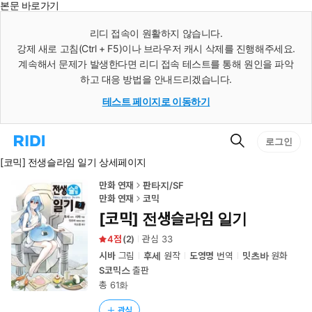
본문 바로가기
인
스
리디 접속이 원활하지 않습니다.
턴
강제 새로 고침(Ctrl + F5)이나 브라우저 캐시 삭제를 진행해주세요.
트
검
계속해서 문제가 발생한다면 리디 접속 테스트를 통해 원인을 파악
색
하고 대응 방법을 안내드리겠습니다.
테스트 페이지로 이동하기
검
리
로그인
색
디
[코믹] 전생슬라임 일기 상세페이지
홈
으
로
만화 연재
판타지/SF
이
만화 연재
코믹
동
[코믹] 전생슬라임 일기
4
(
2
)
관심
33
시바
그림
후세
원작
도영명
번역
밋츠바
원화
S코믹스
출판
총 61화
관심