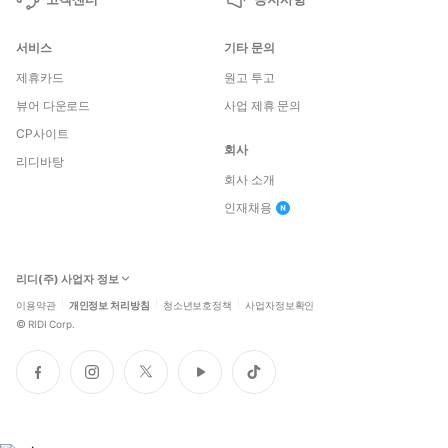
서비스
기타 문의
제휴카드
원고 투고
뷰어 다운로드
사업 제휴 문의
CP사이트
회사
리디바탕
회사 소개
인재채용
리디(주) 사업자 정보
이용약관
개인정보 처리방침
청소년보호정책
사업자정보확인
©
RIDI Corp.
페
인
트
유
틱
이
스
위
튜
톡
스
타
터
브
북
그
램