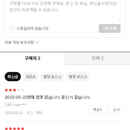
스포일러가 있습니다.
리뷰 등록
리뷰 작성 유의사항
구매자
2
전체
2
최신순
공감순
별점 높은순
별점 낮은순
2022-05-22현재 업뎃 없습니다 끊긴거 같습니다
min***
댓글
0
0
2022.05.22
신고
차단