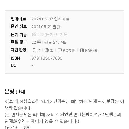
업데이트
2024.06.07
업데이트
출간 정보
2021.05.21
출간
듣기 기능
TTS(듣기)
미
지원
파일 정보
22 쪽
평균 24.1MB
지원 환경
PC뷰어
PAPER
앱
웹
ISBN
9791165077600
UCI
-
분량 안내
<[코믹] 전생슬라임 일기> 단행본에 해당하는 연재도서 분량은 아
래와 같습니다.
(본 연재분량은 리디에 서비스 되었던 연재분량이며, 각 단행본의
연재화수와는 차이가 있을 수 있습니다.)
1권: 1화 ~ 8화