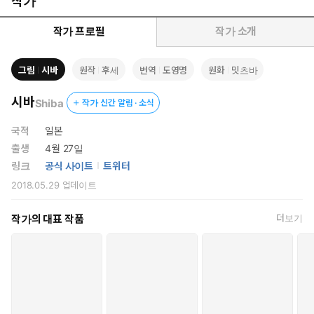
작가
작가 프로필
작가 소개
그림
시바
원작
후세
번역
도영명
원화
밋츠바
시바
Shiba
작가 신간 알림 · 소식
국적
일본
출생
4월 27일
링크
공식 사이트
트위터
2018.05.29
업데이트
작가의 대표 작품
더보기