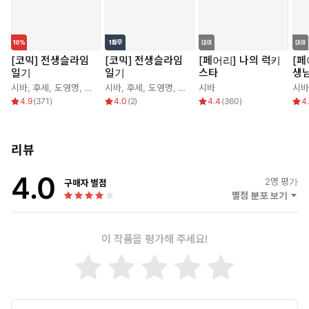
[코믹] 전생슬라임
[코믹] 전생슬라임
[페어리] 나의 럭키
[페
일기
일기
스타
생
시바
,
후세
,
도영명
,
밋츠바
시바
,
후세
,
도영명
,
밋츠바
시바
시바
4.9
(
371
)
4.0
(
2
)
4.4
(
360
)
4
리뷰
4.0
2
명 평가
구매자 별점
별점 분포 보기
이 작품을 평가해 주세요!