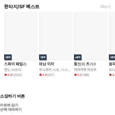
판타지/SF 베스트
더보기
스파이 패밀리
마남 이치
황천의 츠가이
원
엔도 타츠야
우사자키 시로
,
니시 오사무
아라카와 히로무
오다
4.8
(
1,532
)
4.9
(
227
)
5.0
(
198
)
4
소장하기 버튼
카트에 담기
선택 대여하기