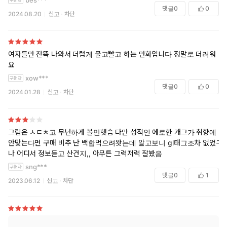
댓글
0
0
2024.08.20
신고
차단
여자들만 잔뜩 나와서 더럽게 물고빨고 하는 만화입니다 정말로 더러워
요
xow***
댓글
0
0
2024.01.28
신고
차단
그림은 ㅅㅌㅊ고 무난하게 볼만햇슴 다만 성적인 에로한 개그가 취향에
안맞는다면 구매 비추 난 백합먹으려왓는데 알고보니 gl태그조차 없었구
나 어디서 정보듣고 산건지,, 아무튼 그럭저럭 잘봤음
sng***
댓글
0
1
2023.06.12
신고
차단