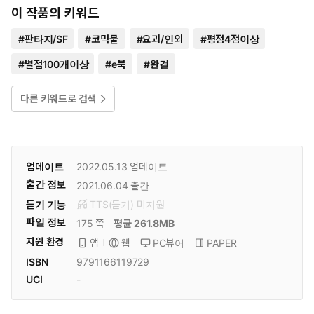
이 작품의 키워드
#
판타지/SF
#
코믹물
#
요괴/인외
#
평점4점이상
#
별점100개이상
#
e북
#
완결
다른 키워드로 검색
업데이트
2022.05.13
업데이트
출간 정보
2021.06.04
출간
듣기 기능
TTS(듣기)
미
지원
파일 정보
175 쪽
평균 261.8MB
지원 환경
PC뷰어
PAPER
앱
웹
ISBN
9791166119729
UCI
-