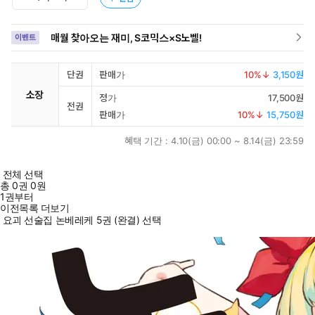
매월 찾아오는 재미, S코믹스×S노벨!
이벤트
단권
판매가
10
%↓
3,150원
소장
정가
17,500원
전권
판매가
10
%↓
15,750원
혜택 기간 :
4.10(금) 00:00 ~ 8.14(금) 23:59
전체 선택
총
0
권
0원
1권부터
이전목록 더보기
요괴 선술집 논베레케 5권 (완결) 선택