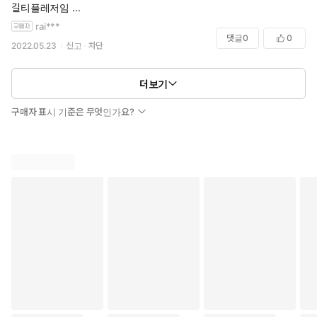
길티플레저임 ...
rai***
댓글
0
0
2022.05.23
신고
차단
더보기
구매자 표시 기준은 무엇인가요?
꽃다운 여대생 모토가네 히노는, 심야에 영업하는 선술집에서 아
르바이트를 하게 된다. 하지만 그곳을 찾는 손님은 전부 미소녀
요괴였다. 때로는 벗겨지거나, 침 범벅이 되기도 하면서, 히노는
목숨을 건 일을 계속한다.