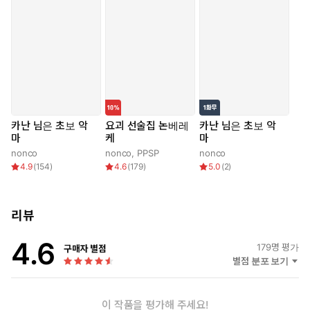
카난 님은 초보 악
요괴 선술집 논베레
카난 님은 초보 악
마
케
마
nonco
nonco
,
PPSP
nonco
4.9
(
154
)
4.6
(
179
)
5.0
(
2
)
리뷰
4.6
179
명 평가
구매자 별점
별점 분포 보기
이 작품을 평가해 주세요!