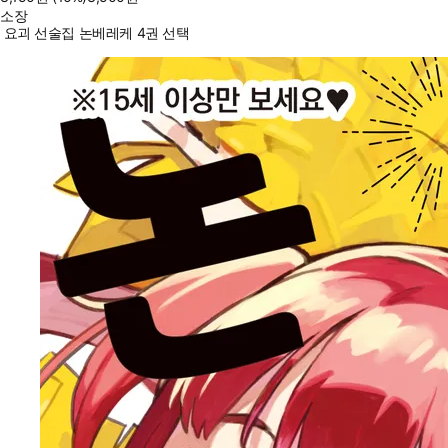
소장
요괴 선술집 논베레케 4권 선택