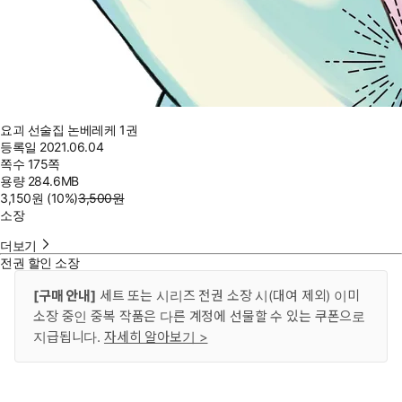
요괴 선술집 논베레케 1권
등록일
2021.06.04
쪽수
175쪽
용량
284.6MB
3,150
원
(10%
)
3,500
원
소장
더보기
전권 할인 소장
[구매 안내]
세트 또는 시리즈 전권 소장 시(대여 제외) 이미
소장 중인 중복 작품은 다른 계정에 선물할 수 있는 쿠폰으로
지급됩니다.
자세히 알아보기 >