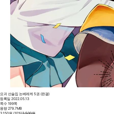
요괴 선술집 논베레케 5권 (완결)
등록일
2022.05.13
쪽수
199쪽
용량
279.7MB
3,150
원
(10%
)
3,500
원