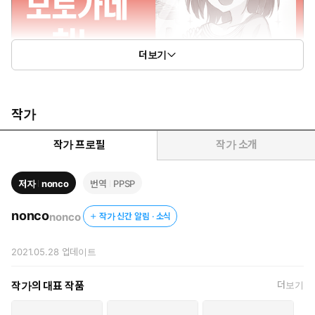
더보기
작가
작가 프로필
작가 소개
저자
nonco
번역
PPSP
nonco
nonco
작가 신간 알림 · 소식
2021.05.28
업데이트
작가의 대표 작품
더보기