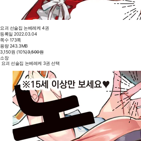
요괴 선술집 논베레케 4권
등록일
2022.03.04
쪽수
173쪽
용량
243.3MB
3,150
원
(10%
)
3,500
원
소장
요괴 선술집 논베레케 3권 선택