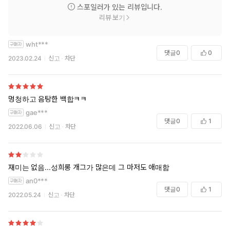
스포일러가 있는 리뷰입니다.
리뷰 보기
wht***
댓글
0
0
2023.02.24
신고
차단
멍청하고 음탕한 백합ㅋㅋ
gae***
댓글
0
1
2022.06.06
신고
차단
재미는 없음...성희롱 개그가 많은데 그 마저도 애매함
an0***
댓글
0
1
2022.05.24
신고
차단