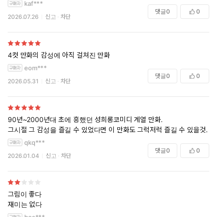
kaf***
댓글
0
0
2026.07.26
신고
차단
4컷 만화의 감성에 아직 걸쳐진 만화
eom***
댓글
0
0
2026.05.31
신고
차단
90년~2000년대 초에 흥했던 성희롱코미디 계열 만화.
그시절 그 감성을 즐길 수 있었다면 이 만화도 그럭저럭 즐길 수 있을것.
qkq***
댓글
0
0
2026.01.04
신고
차단
그림이 좋다
재미는 없다
bes***