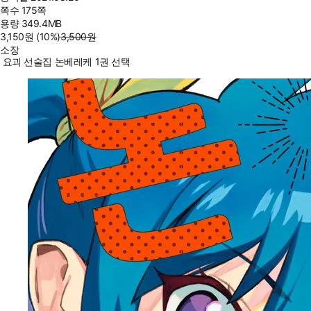
쪽수
175쪽
용량
349.4MB
3,150
원
(10%
)
3,500
원
소장
요괴 선술집 논베레케 1권 선택