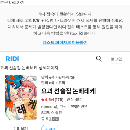
본문 바로가기
인
스
리디 접속이 원활하지 않습니다.
턴
강제 새로 고침(Ctrl + F5)이나 브라우저 캐시 삭제를 진행해주세요.
트
검
계속해서 문제가 발생한다면 리디 접속 테스트를 통해 원인을 파악
색
하고 대응 방법을 안내드리겠습니다.
테스트 페이지로 이동하기
검
리
로그인
색
디
요괴 선술집 논베레케 상세페이지
홈
으
로
만화 e북
판타지/SF
이
만화 e북
코믹
동
요괴 선술집 논베레케
4.6
(
179
)
관심
484
nonco
글, 그림
PPSP
번역
S코믹스
출판
총 5권
미리보기
관심