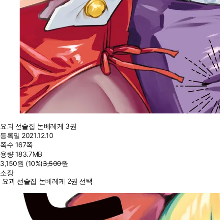
요괴 선술집 논베레케 3권
등록일
2021.12.10
쪽수
167쪽
용량
183.7MB
3,150
원
(10%
)
3,500
원
소장
요괴 선술집 논베레케 2권 선택