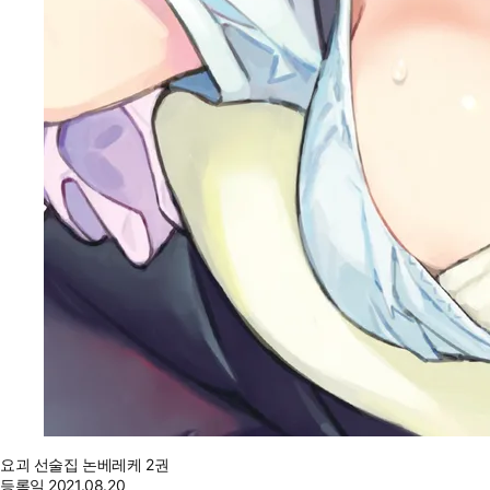
요괴 선술집 논베레케 2권
등록일
2021.08.20