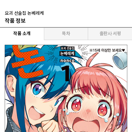
요괴 선술집 논베레케
작품 정보
작품 소개
목차
출판사 서평