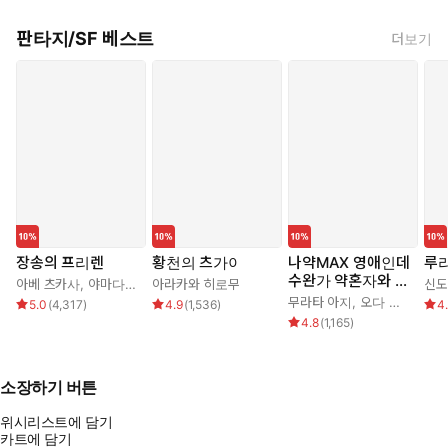
판타지/SF 베스트
더보기
장송의 프리렌
황천의 츠가이
나약MAX 영애인데
루
수완가 약혼자와 내
아베 츠카사
,
야마다 카네히토
아라카와 히로무
신도
기를 하고 말았다
무라타 아지
,
오다 히로
5.0
(
4,317
)
4.9
(
1,536
)
4
4.8
(
1,165
)
소장하기 버튼
위시리스트에 담기
카트에 담기