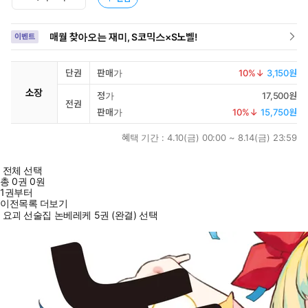
매월 찾아오는 재미, S코믹스×S노벨!
이벤트
단권
판매가
10
%↓
3,150원
소장
정가
17,500원
전권
판매가
10
%↓
15,750원
혜택 기간 :
4.10(금) 00:00 ~ 8.14(금) 23:59
전체 선택
총
0
권
0원
1권부터
이전목록 더보기
요괴 선술집 논베레케 5권 (완결) 선택