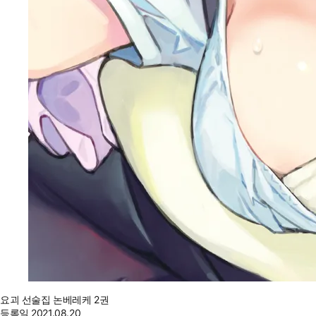
요괴 선술집 논베레케 2권
등록일
2021.08.20