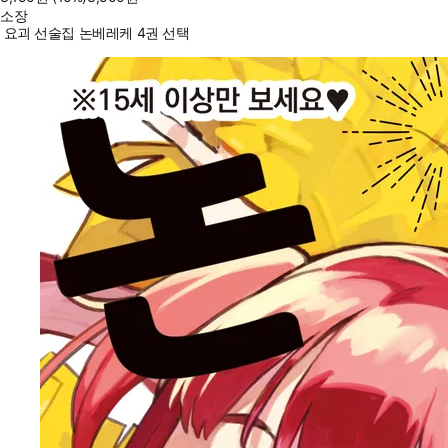
소장
요괴 선술집 논베레케 4권 선택