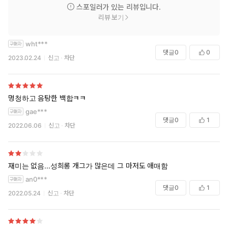
스포일러가 있는 리뷰입니다.
리뷰 보기
wht***
댓글
0
0
2023.02.24
신고
차단
멍청하고 음탕한 백합ㅋㅋ
gae***
댓글
0
1
2022.06.06
신고
차단
재미는 없음...성희롱 개그가 많은데 그 마저도 애매함
an0***
댓글
0
1
2022.05.24
신고
차단