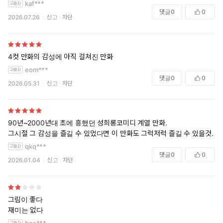
kaf***
댓글
0
0
2026.07.26
신고
차단
4컷 만화의 감성에 아직 걸쳐진 만화
eom***
댓글
0
0
2026.05.31
신고
차단
90년~2000년대 초에 흥했던 성희롱코미디 계열 만화.
그시절 그 감성을 즐길 수 있었다면 이 만화도 그럭저럭 즐길 수 있을것.
qkq***
댓글
0
0
2026.01.04
신고
차단
그림이 좋다
재미는 없다
bes***