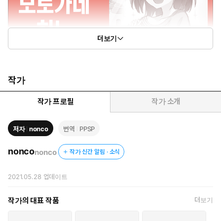
더보기
작가
작가 프로필
작가 소개
저자
nonco
번역
PPSP
nonco
nonco
작가 신간 알림 · 소식
2021.05.28
업데이트
작가의 대표 작품
더보기