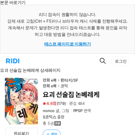
본문 바로가기
인
스
리디 접속이 원활하지 않습니다.
턴
강제 새로 고침(Ctrl + F5)이나 브라우저 캐시 삭제를 진행해주세요.
트
검
계속해서 문제가 발생한다면 리디 접속 테스트를 통해 원인을 파악
색
하고 대응 방법을 안내드리겠습니다.
테스트 페이지로 이동하기
검
리
로그인
색
디
요괴 선술집 논베레케 상세페이지
홈
으
로
만화 e북
판타지/SF
이
만화 e북
코믹
동
요괴 선술집 논베레케
4.6
(
179
)
관심
484
nonco
글, 그림
PPSP
번역
S코믹스
출판
총 5권
미리보기
관심