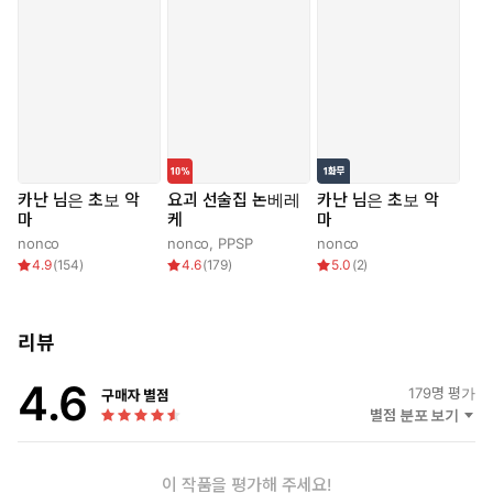
카난 님은 초보 악
요괴 선술집 논베레
카난 님은 초보 악
마
케
마
nonco
nonco
,
PPSP
nonco
4.9
(
154
)
4.6
(
179
)
5.0
(
2
)
리뷰
4.6
179
명 평가
구매자 별점
별점 분포 보기
이 작품을 평가해 주세요!