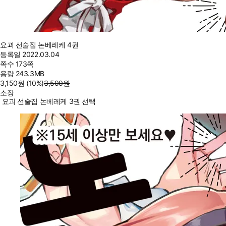
요괴 선술집 논베레케 4권
등록일
2022.03.04
쪽수
173쪽
용량
243.3MB
3,150
원
(10%
)
3,500
원
소장
요괴 선술집 논베레케 3권 선택