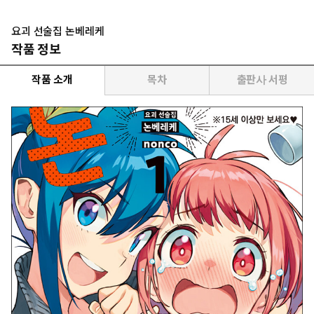
요괴 선술집 논베레케
작품 정보
작품 소개
목차
출판사 서평