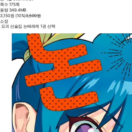
쪽수
175쪽
용량
349.4MB
3,150
원
(10%
)
3,500
원
소장
요괴 선술집 논베레케 1권 선택