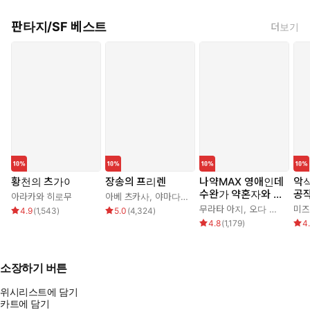
판타지/SF 베스트
더보기
황천의 츠가이
장송의 프리렌
나약MAX 영애인데
악식
수완가 약혼자와 내
공작
아라카와 히로무
아베 츠카사
,
야마다 카네히토
기를 하고 말았다
가
무라타 아지
,
오다 히로
미즈
4.9
(
1,543
)
5.0
(
4,324
)
다!
4.8
(
1,179
)
4
소장하기 버튼
위시리스트에 담기
카트에 담기