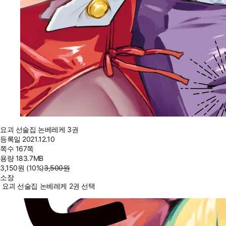
요괴 선술집 논베레케 3권
등록일
2021.12.10
쪽수
167쪽
용량
183.7MB
3,150
원
(10%
)
3,500
원
소장
요괴 선술집 논베레케 2권 선택