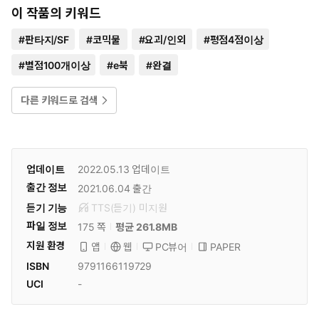
이 작품의 키워드
#
판타지/SF
#
코믹물
#
요괴/인외
#
평점4점이상
#
별점100개이상
#
e북
#
완결
다른 키워드로 검색
업데이트
2022.05.13
업데이트
출간 정보
2021.06.04
출간
듣기 기능
TTS(듣기)
미
지원
파일 정보
175 쪽
평균 261.8MB
지원 환경
PC뷰어
PAPER
앱
웹
ISBN
9791166119729
UCI
-