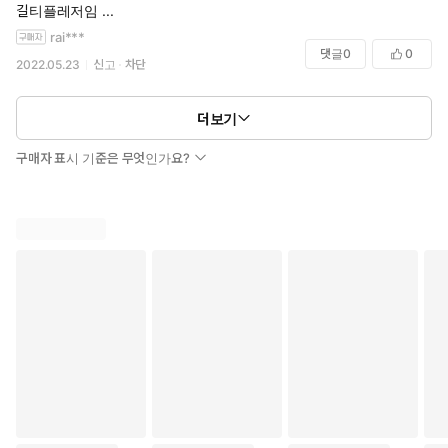
길티플레저임 ...
rai***
댓글
0
0
2022.05.23
신고
차단
더보기
구매자 표시 기준은 무엇인가요?
꽃다운 여대생 모토가네 히노는, 심야에 영업하는 선술집에서 아
르바이트를 하게 된다. 하지만 그곳을 찾는 손님은 전부 미소녀
요괴였다. 때로는 벗겨지거나, 침 범벅이 되기도 하면서, 히노는
목숨을 건 일을 계속한다.