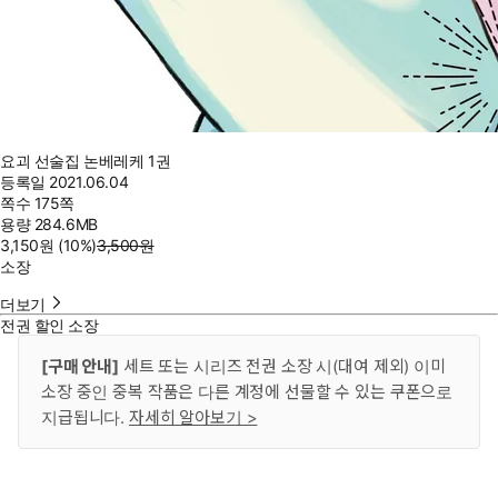
요괴 선술집 논베레케 1권
등록일
2021.06.04
쪽수
175쪽
용량
284.6MB
3,150
원
(10%
)
3,500
원
소장
더보기
전권 할인 소장
[구매 안내]
세트 또는 시리즈 전권 소장 시(대여 제외) 이미
소장 중인 중복 작품은 다른 계정에 선물할 수 있는 쿠폰으로
지급됩니다.
자세히 알아보기 >