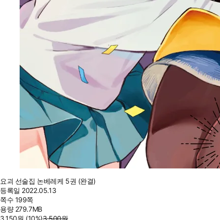
요괴 선술집 논베레케 5권 (완결)
등록일
2022.05.13
쪽수
199쪽
용량
279.7MB
3,150
원
(10%
)
3,500
원