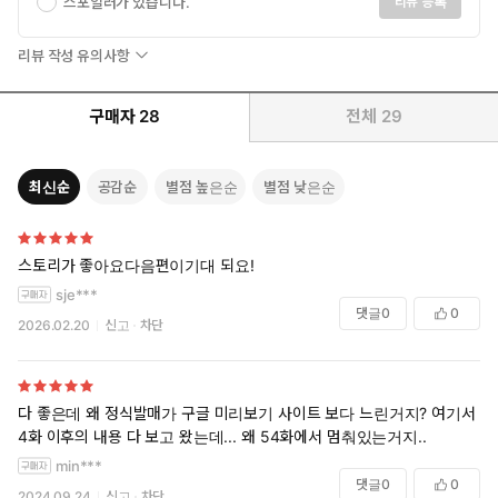
스포일러가 있습니다.
리뷰 등록
리뷰 작성 유의사항
구매자
28
전체
29
최신순
공감순
별점 높은순
별점 낮은순
스토리가 좋아요다음편이기대 되요!
sje***
댓글
0
0
2026.02.20
신고
차단
다 좋은데 왜 정식발매가 구글 미리보기 사이트 보다 느린거지? 여기서 5
4화 이후의 내용 다 보고 왔는데... 왜 54화에서 멈춰있는거지..
min***
댓글
0
0
2024.09.24
신고
차단