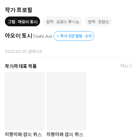
작가 프로필
그림
아오이 토시
원작
오모리 후지노
번역
조원로
아오이 토시
Toshi Aoi
작가 신간 알림 · 소식
2022.03.25
업데이트
작가의 대표 작품
더보기
지팡이와 검의 위스
지팡이와 검의 위스