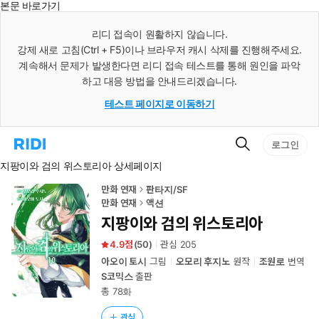
본문 바로가기
인
스
리디 접속이 원활하지 않습니다.
턴
강제 새로 고침(Ctrl + F5)이나 브라우저 캐시 삭제를 진행해주세요.
트
검
계속해서 문제가 발생한다면 리디 접속 테스트를 통해 원인을 파악
색
하고 대응 방법을 안내드리겠습니다.
테스트 페이지로 이동하기
검
리
로그인
색
디
지팡이와 검의 위스토리아 상세페이지
홈
으
로
만화 연재
판타지/SF
이
만화 연재
액션
동
지팡이와 검의 위스토리아
4.9
(
50
)
관심
205
아오이 토시
그림
오모리 후지노
원작
조원로
번역
S코믹스
출판
총 78화
관심