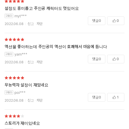
설정도 흥미롭고 주인공 캐릭터도 멋있어요
myt***
댓글
0
0
2022.06.08
신고
차단
액션물 좋아하는데 주인공의 액션이 호쾌해서 마음에 듭니다
yam***
댓글
0
0
2022.06.08
신고
차단
무능력자 설정이 재밌네요
poi***
댓글
0
1
2022.06.08
신고
차단
스토리가 재미있네요