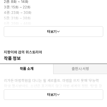
2권: 8화 ~ 14화
3권: 15화 ~ 22화
4권: 23화 ~ 30화
5권: 31화 ~ 38화
6권: 39화 ~ 46화
7권: 47화 ~ 54화
더보기
8권: 55화 ~ 62화
9권: 63화 ~ 70화
10권: 71화 ~ 78화
지팡이와 검의 위스토리아
작품 정보
작품 소개
출판사 서평
리가든 마법학원을 다니는 윌 셰르홀트. 마법을 쓰지 못해 ‘무능력
자’로 멸시받아도, 소년은 포기하지 않고 마법 세계의 정점, ‘탑’을 갈
망한다. 그리고 부족한 학점을 메꾸고자 던전에서 끊임없이 몬스터
더보기
를 사냥한다. 어린 시절에 나눈 ‘약속’을 지키기 위해...