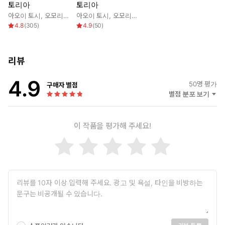
토리아
토리아
아오이 토시
,
오모리 후지노
아오이 토시
,
조원로
,
오모리 후지노
,
조원로
4.8
(
305
)
4.9
(
50
)
리뷰
4.9
50
명 평가
구매자 별점
별점 분포 보기
이 작품을 평가해 주세요!