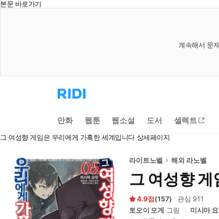
본문 바로가기
계속해서 문제
리
디
홈
으
만화
웹툰
웹소설
도서
셀렉트
로
이
그 여성향 게임은 우리에게 가혹한 세계입니다 상세페이지
동
라이트노벨
해외 라노벨
그 여성향 
4.9
(
157
)
관심
911
토오이 모게
그림
미시마 