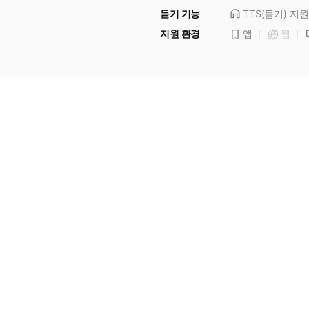
듣기 기능
TTS(듣기)
지원
지원 환경
앱
웹