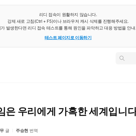
리디 접속이 원활하지 않습니다.
강제 새로 고침(Ctrl + F5)이나 브라우저 캐시 삭제를 진행해주세요.
가 발생한다면 리디 접속 테스트를 통해 원인을 파악하고 대응 방법을 안
테스트 페이지로 이동하기
인
스
턴
트
검
색
게임은 우리에게 가혹한 세계입니
요무
글
주승현
번역