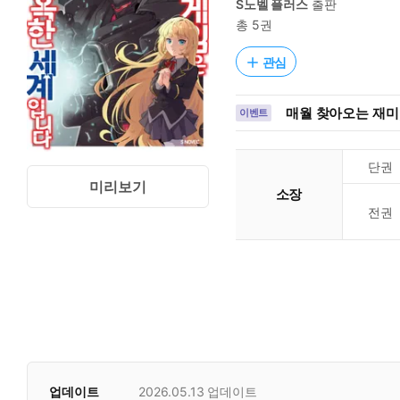
S노벨 플러스
출판
총 5권
관심
매월 찾아오는 재미,
이벤트
단권
미리보기
소장
전권
업데이트
2026.05.13
업데이트