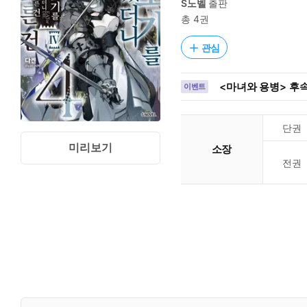
S노벨
출판
총 4권
관심
<마녀와 용병> 후속
이벤트
단권
미리보기
소장
전권