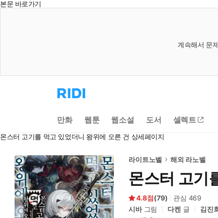
본문 바로가기
계속해서 문제
리
디
홈
으
만화
웹툰
웹소설
도서
셀렉트
로
이
몬스터 고기를 먹고 있었더니 왕위에 오른 건 상세페이지
동
라이트노벨
해외 라노벨
몬스터 고기를
4.8
(
79
)
관심
469
시바
그림
다켄
글
김진