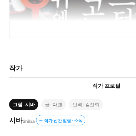
작가
작가 프로필
그림
시바
글
다켄
번역
김진희
시바
작가 신간 알림 · 소식
Shiba