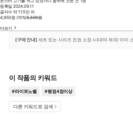
몬스터 고기를 먹고 있었더니 왕위에 오른 건 1권
등록일
2024.09.11
글자수
약 11.5만 자
4,950
원
(10%
)
5,500
원
더보기
[구매 안내]
세트 또는 시리즈 전권 소장 시(대여 제외) 이미
이 작품의 키워드
#
라이트노벨
#
평점4점이상
다른 키워드로 검색