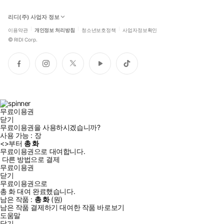
리디(주) 사업자 정보
이용약관
개인정보 처리방침
청소년보호정책
사업자정보확인
©
RIDI Corp.
페
인
트
유
틱
이
스
위
튜
톡
스
타
터
브
북
그
램
무료이용권
닫기
무료이용권을 사용하시겠습니까?
사용 가능 :
장
<
>부터
총
화
무료이용권으로 대여합니다.
다른 방법으로 결제
무료이용권
닫기
무료이용권으로
총
화
대여 완료했습니다.
남은 작품 :
총
화
(
원)
남은 작품 결제하기
대여한 작품 바로보기
도움말
닫기