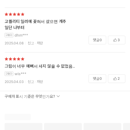
고퀄리티 일러에 꽂혀서 샀으면 개추
일단 나부터
dhm***
댓글
0
3
2025.04.08
신고
차단
그림이 너무 예뻐서 사지 않을 수 없었음..
wis***
댓글
0
2
2025.04.03
신고
차단
구매자 표시 기준은 무엇인가요?