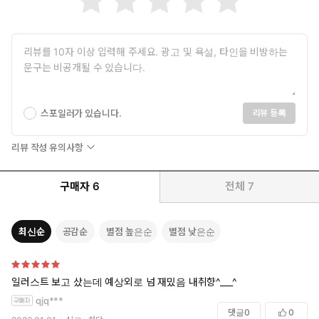
스포일러가 있습니다.
리뷰 등록
리뷰 작성 유의사항
구매자
6
전체
7
최신순
공감순
별점 높은순
별점 낮은순
일러스트 보고 샀는데 예상외로 넘 재밌음 내취향^___^
qjq***
댓글
0
0