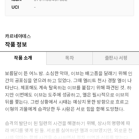
UCI
-
카르네아데스
작품 정보
작품 소개
목차
출판사 서평
보름달이 뜬 어느 밤. 소심한 악마, 이브는 배고픔을 달래기 위해 인
간의 공포심을 얻으려 하고 있었다. 그때 엘리트 천사 경찰 엘이 나
타난다. 체포해도 계속 탈옥하는 이브를 붙잡기 위해 파견된 것. 하
지만 이번에도 이브는 도주에 성공하고, 엘은 필사적으로 이브의
뒤를 쫓는다. 그런 상황에서 사태는 예상치 못한 방향으로 흐르고
이형의 괴물에게 습격당한 두 사람은 서로 힘을 합해 도망쳤다.
습격의 발단이 된 일련의 사건을 해결하기 위해, 상사의 명령에 따
라 버디를 맺게 된 둘. 서로를 싫어하던 엘과 이브였지만, 외로운 천
사와 악마는 함께 사건을 수사하면서 점차 인연과 신뢰를 쌓는다.