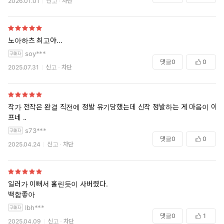
2026.01.01
신고
차단
노아하츠 최고야...
soy***
댓글
0
0
2025.07.31
신고
차단
작가 전작은 완결 직전에 정발 유기당했는데 신작 정발하는 게 마음이 아
프네 ..
s73***
댓글
0
0
2025.04.24
신고
차단
일러가 이뻐서 홀린듯이 사버렸다.
백합좋아
lbh***
댓글
0
1
2025.04.09
신고
차단