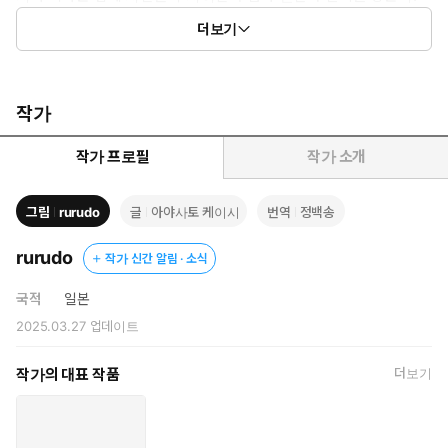
이윽고 사건은 다른 종족들까지 휘말리게 만들고……. 세계의 진실
더보기
을 파고드는 소녀들의 싸움이 시작된다.
작가
작가 프로필
작가 소개
그림
rurudo
글
아야사토 케이시
번역
정백송
rurudo
작가 신간 알림 · 소식
국적
일본
2025.03.27
업데이트
작가의 대표 작품
더보기