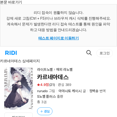
본문 바로가기
인
스
리디 접속이 원활하지 않습니다.
턴
강제 새로 고침(Ctrl + F5)이나 브라우저 캐시 삭제를 진행해주세요.
트
검
계속해서 문제가 발생한다면 리디 접속 테스트를 통해 원인을 파악
색
하고 대응 방법을 안내드리겠습니다.
테스트 페이지로 이동하기
검
리
로그인
색
디
카르네아데스 상세페이지
홈
으
로
라이트노벨
해외 라노벨
이
카르네아데스
동
4.9
(
21
)
관심
389
rurudo
그림
아야사토 케이시
글
정백송
번역
S노벨 플러스
출판
총 3권
관심