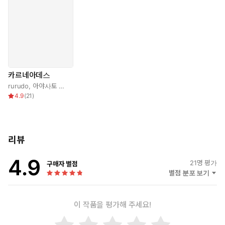
카르네아데스
rurudo
,
아야사토 케이시
,
정백송
4.9
(
21
)
리뷰
4.9
21
명 평가
구매자 별점
별점 분포 보기
이 작품을 평가해 주세요!