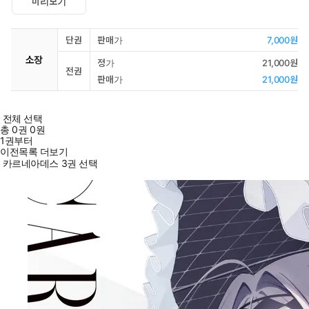
미리보기
단권
판매가
7,000원
소장
정가
21,000원
전권
판매가
21,000원
전체 선택
총
0
권
0원
1권부터
이전목록 더보기
카르네아데스 3권 선택