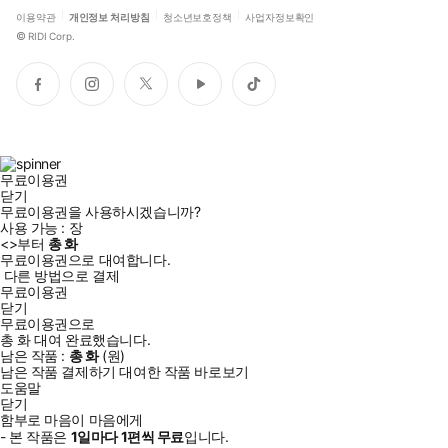
이용약관
개인정보 처리방침
청소년보호정책
사업자정보확인
©
RIDI Corp.
페
인
트
유
틱
이
스
위
튜
톡
스
타
터
브
북
그
램
무료이용권
닫기
무료이용권을 사용하시겠습니까?
사용 가능 :
장
<
>부터
총
화
무료이용권으로 대여합니다.
다른 방법으로 결제
무료이용권
닫기
무료이용권으로
총
화
대여 완료했습니다.
남은 작품 :
총
화
(
원)
남은 작품 결제하기
대여한 작품 바로보기
도움말
닫기
함부로 마음이 마음에게
- 본 작품은
1일
마다
1
편씩 무료
입니다.