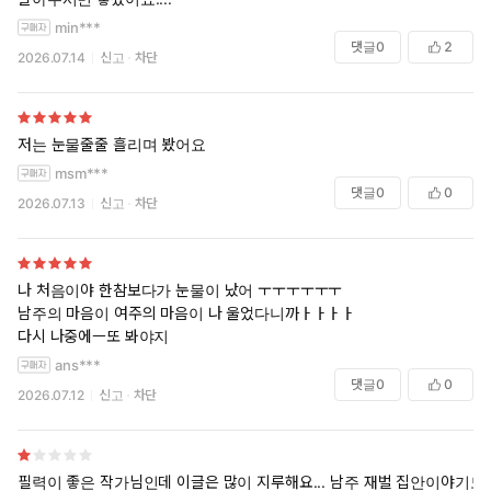
min***
댓글
0
2
2026.07.14
신고
차단
저는 눈물줄줄 흘리며 봤어요
msm***
댓글
0
0
2026.07.13
신고
차단
나 처음이야 한참보다가 눈물이 났어 ㅜㅜㅜㅜㅜㅜ
남주의 마음이 여주의 마음이 나 울었다니까ㅏㅏㅏㅏ
다시 나중에ㅡ또 봐야지
ans***
댓글
0
0
2026.07.12
신고
차단
필력이 좋은 작가님인데 이글은 많이 지루해요... 남주 재벌 집안이야기도