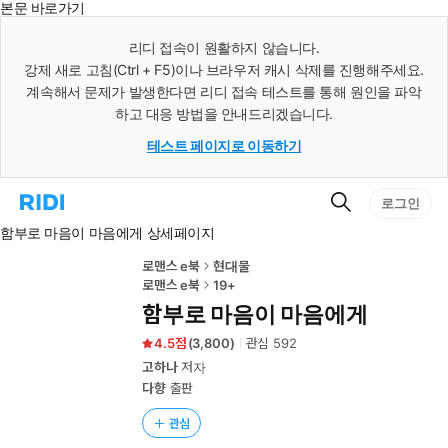
본문 바로가기
인
스
리디 접속이 원활하지 않습니다.
턴
강제 새로 고침(Ctrl + F5)이나 브라우저 캐시 삭제를 진행해주세요.
트
검
계속해서 문제가 발생한다면 리디 접속 테스트를 통해 원인을 파악
색
하고 대응 방법을 안내드리겠습니다.
테스트 페이지로 이동하기
검
리
로그인
색
디
함부로 마음이 마음에게 상세페이지
홈
으
로
로맨스 e북
현대물
이
로맨스 e북
19+
동
함부로 마음이 마음에게
4.5
(
3,800
)
관심
592
고하나
저자
다향
출판
관심