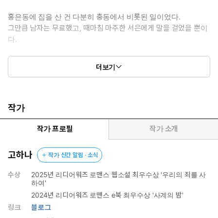
홍은동에 집을 산 건 다분히 충동에서 비롯된 일이었다.
그만큼 남자는 무료했고, 때마침 마주한 서은에게 말을 걸었을 뿐이
다.
‘오랜만이네.’
더보기
‘…….’
‘기억 안 나는 건가?’
오만하고 도도했던 여자는 눈빛마저 침착하고 단정하였는데,
작가
주혁은 여전히 그 모습을 흐트러뜨리고 싶었다.
작가 프로필
작가 소개
특유의 청명하고 시원한 남자의 웃음이 떠오른다.
고하나
작가 신간 알림 · 소식
이어 서은의 번호를 묻고 갖고 하는 말들도 떠올린다.
수상
2025년 리디어워즈 로맨스 웹소설 최우수상 '우리의 죄를 사
하여'
‘나랑 사귈래?’
2024년 리디어워즈 로맨스 e북 최우수상 '사계의 밤'
서은은 픽 웃었다.
링크
블로그