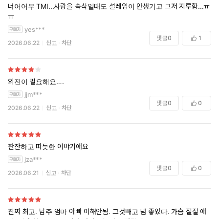
너어어무 TMI...사랑을 속삭일때도 설레임이 안생기고 그저 지루함...ㅠ
ㅠ
yes***
댓글
0
1
2026.06.22
신고
차단
외전이 필요해요….
jjm***
댓글
0
0
2026.06.22
신고
차단
잔잔하고 따듯한 이야기애요
jza***
댓글
0
0
2026.06.21
신고
차단
진짜 최고. 남주 엄마 아빠 이해안됨. 그것빼고 넘 좋았다. 가슴 절절 애