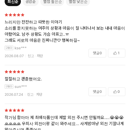
최신순
공감순
별점 높은순
별점 낮은순
느리지만 잔잔하고 따뜻한 이야기
소리를 듣지못하는 여주의 상황과 마음이 잘 나타나서 보는 내내 마음이
아팠어요. 남주 상황도 가슴 아프고..ㅠ
그래도 서로의 마음은 진짜니깐♡ 행복하길~
kse***
댓글
0
1
2026.08.07
신고
차단
절절하고 괜츈했어요.
sun***
댓글
0
0
2026.07.24
신고
차단
작가님 함마마 제 최애작품인데 제발 외전 주시면 안될까요.....😭😭😭
🙏🙏🙏🙏 우죄사 외전이랑 같이 와주세요... 사계밤마냥 외전 기깔나게
말아주시면 좋겠어요....