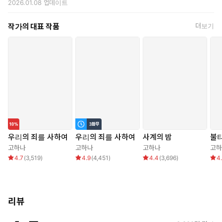
그날, 홍은동에서 남자와의 대화에 특별한 의미를 부여하진 않는다.
2026.01.08
업데이트
삶이 화려하여 인생이 심심한 것처럼 굴던 남자.
작가의 대표 작품
더보기
서은의 사소한 무언가가 남자의 자존심에 흠집을 내어 남자의 흥미
가 동했을 뿐.
그러니 남자는 곧 서은도 잊을 것이다.
우리의 죄를 사하여
우리의 죄를 사하여
사계의 밤
불
고하나
고하나
고하나
고하
4.7
(
3,519
)
4.9
(
4,451
)
4.4
(
3,696
)
4
리뷰