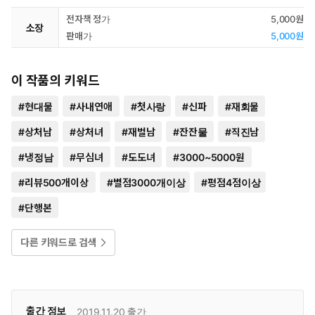
전자책 정가
5,000원
소장
판매가
5,000원
이 작품의 키워드
#
현대물
#
사내연애
#
첫사랑
#
신파
#
재회물
#
상처남
#
상처녀
#
재벌남
#
잔잔물
#
직진남
#
냉정남
#
무심녀
#
도도녀
#
3000~5000원
#
리뷰500개이상
#
별점3000개이상
#
평점4점이상
#
단행본
다른 키워드로 검색
출간 정보
2019.11.20
출간