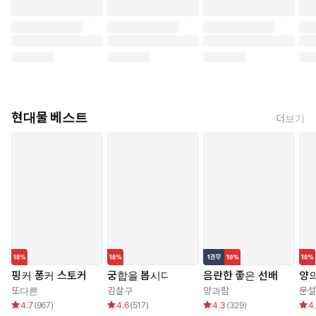
현대물 베스트
더보기
핑커 퐁커 스토커
궁합을 봅시다
음란한 좋은 선배
양의
또다른
김살구
양과람
문설
4.7
(
967
)
4.6
(
517
)
4.3
(
329
)
4