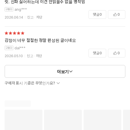
릿. 신파 싫어하는데 이건 안읽을수 없을 명작임
ang***
댓글
0
0
2026.06.14
신고
차단
감정이 너무 절절한 정말 완성된 글이네요
dal***
댓글
0
0
2026.05.10
신고
차단
더보기
구매자 표시 기준은 무엇인가요?