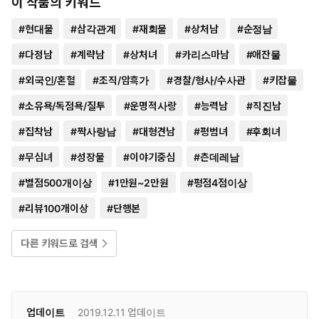
이 작품의 키워드
#
현대물
#
삼각관계
#
재회물
#
상처남
#
순정남
#
다정남
#
계략남
#
상처녀
#
카리스마남
#
애잔물
#
외국인/혼혈
#
조직/암흑가
#
경찰/형사/수사관
#
키잡물
#
소유욕/독점욕/질투
#
운명적사랑
#
능력남
#
직진남
#
집착남
#
짝사랑남
#
대형견남
#
평범녀
#
후회녀
#
무심녀
#
성장물
#
이야기중심
#
츤데레남
#
별점500개이상
#
1만원~2만원
#
평점4점이상
#
리뷰100개이상
#
단행본
다른 키워드로 검색
업데이트
2019.12.11
업데이트