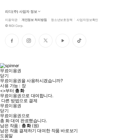
리디(주) 사업자 정보
이용약관
개인정보 처리방침
청소년보호정책
사업자정보확인
©
RIDI Corp.
페
인
트
유
틱
이
스
위
튜
톡
스
타
터
브
북
그
램
무료이용권
닫기
무료이용권을 사용하시겠습니까?
사용 가능 :
장
<
>부터
총
화
무료이용권으로 대여합니다.
다른 방법으로 결제
무료이용권
닫기
무료이용권으로
총
화
대여 완료했습니다.
남은 작품 :
총
화
(
원)
남은 작품 결제하기
대여한 작품 바로보기
도움말