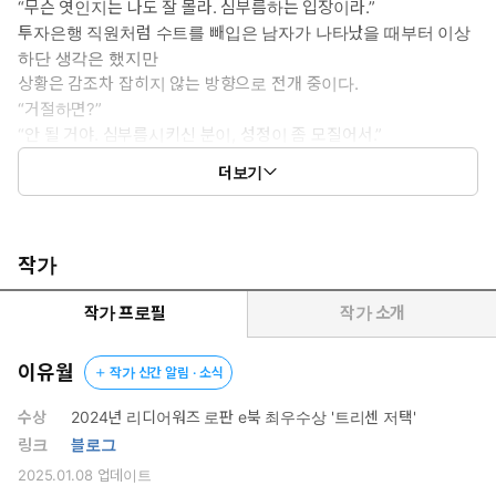
“무슨 엿인지는 나도 잘 몰라. 심부름하는 입장이라.”
투자은행 직원처럼 수트를 빼입은 남자가 나타났을 때부터 이상
하단 생각은 했지만
상황은 감조차 잡히지 않는 방향으로 전개 중이다.
“거절하면?”
“안 될 거야. 심부름시키신 분이, 성정이 좀 모질어서.”
더보기
20세기말 뉴욕. NYPD가 가장 잡고 싶어 하는 거리의 낙서꾼 세븐
써리.
지명하는 장소에 그래피티를 그려 달라는 거액의 제안이 들어온다.
작가
“심부름시켰다는 분, 그쪽 맞지?”
“나한테 관심 갖지 마.”
작가 프로필
작가 소개
“관심 이미 생겼다고. 다시 말해 줘야 해?”
이유월
작가 신간 알림 · 소식
뉴욕에서 자란 이들만의 독특한 냄새가 있다.
불친절하고 오만하며 위험한 냄새. 거리를 둬야 한다, 거리를.
수상
2024년 리디어워즈 로판 e북 최우수상 '트리센 저택'
링크
블로그
“나는, ……위험한 사람이야.”
2025.01.08
업데이트
“그런 이유라면 걱정 마. 아마 너보다 내가 훨씬 더 위험할 거니까.”