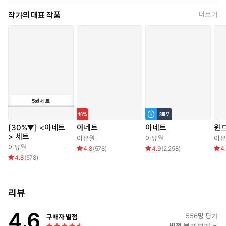
작가의 대표 작품
더보기
이 남자가 던져 넣은 파문 같은 희망은 언제부턴가 높은 파도가 되어
버렸다.
빛나는 웃음. 설레는 마음. 평범한 시간 같은 걸 나도 한 번쯤은
가져 보고 싶다는,
그럴 수 있을 거라는 희망.
그 구차하고 미련한 희망 따위가.
5
권
세트
<3, 4권>
[30%▼] <아네트
아네트
아네트
윈
> 세트
이유월
이유월
이유
이유월
“사람들은 인생의 주인이 본인이라고 착각하지만,
4.8
(
578
)
4.9
(
2,258
)
4
4.8
(
578
)
삶을 결정하는 순간들은 선택의 여지를 주지 않을 때가 많죠.”
피할 수 있을 거라 생각했다. 피하지 못한 것을 자책했다.
리뷰
그러나 이제 와 뒤돌아보니 너를 향한 길은 외길이었다.
4.6
556
명 평가
구매자 별점
“그런 게 아마도 운명일 거고.”