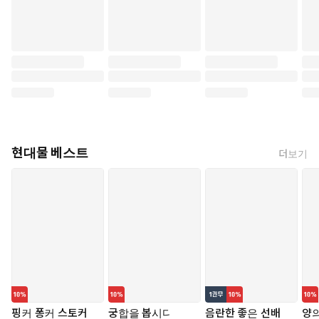
현대물 베스트
더보기
핑커 퐁커 스토커
궁합을 봅시다
음란한 좋은 선배
양의