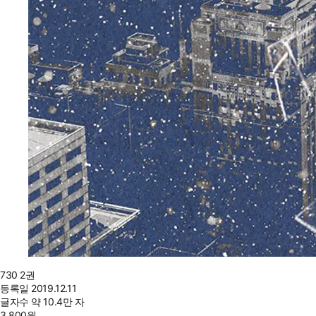
730 2권
등록일
2019.12.11
글자수
약 10.4만 자
3,800
원