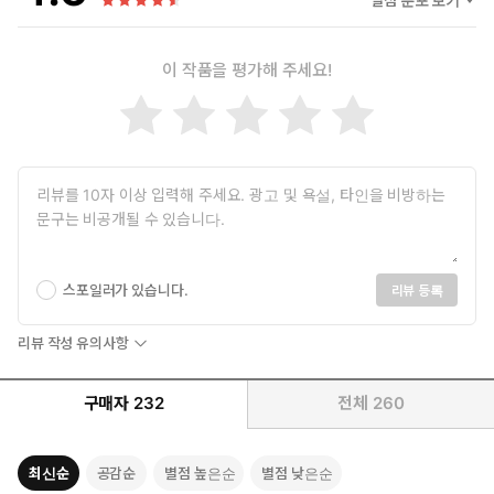
별점 분포 보기
그래서,
천 갈래의 길에서도 나는 너와 마주쳤고,
이 작품을 평가해 주세요!
만 갈래의 길을 돌아 기어코 다시 왔다.
“왜 그런 거 있잖아.
뭐라고 말로는 설명 못 하겠는데 몸으론 확실히 느껴지는 거.”
무수한 행성과 광대한 우주의 흔적들.
그토록 아득한 어둠 속에서 따스한 체온을 느낀다.
별처럼 빛나던 눈동자, 달빛보다 황홀한 미소를 응시한다.
스포일러가 있습니다.
리뷰 등록
“운명 같은 거.”
리뷰 작성 유의사항
아름답다.
다시, 여자 앞에 펼쳐진 세상은 이토록 아름답다.
구매자
232
전체
260
최신순
공감순
별점 높은순
별점 낮은순