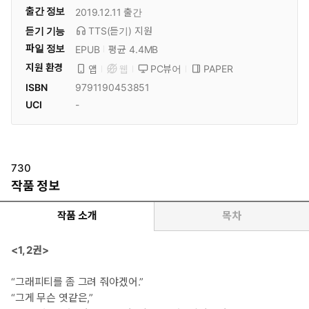
출간 정보
2019.12.11
출간
듣기 기능
TTS(듣기)
지원
파일 정보
EPUB
평균 4.4MB
지원 환경
PC뷰어
PAPER
앱
웹
ISBN
9791190453851
UCI
-
730
작품 정보
작품 소개
목차
<1, 2권>
“그래피티를 좀 그려 줘야겠어.”
“그게 무슨 엿같은,”