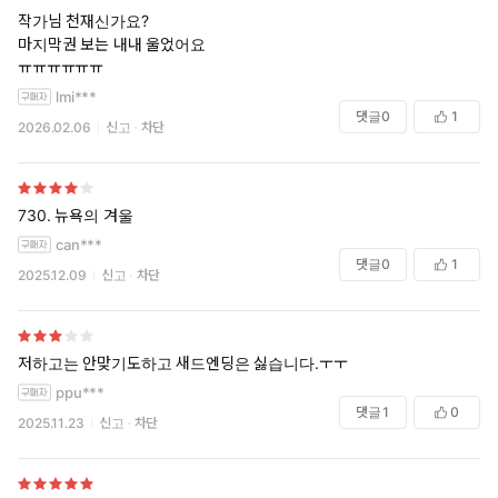
작가님 천재신가요?
마지막권 보는 내내 울었어요
ㅠㅠㅠㅠㅠㅠ
lmi***
댓글
0
1
2026.02.06
신고
차단
730. 뉴욕의 겨울
can***
댓글
0
1
2025.12.09
신고
차단
저하고는 안맞기도하고 새드엔딩은 싫습니다.ㅜㅜ
ppu***
댓글
1
0
2025.11.23
신고
차단