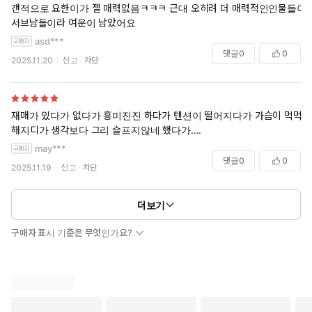
갠적으로 요한이가 젤 매력없음ㅋㅋㅋ 근대 오히려 더 매력적인인물들이
서브남들이라 여운이 남았어요
asd***
댓글
0
0
2025.11.20
신고
차단
재매가 있다가 없다가 흥미진진 하다가 텐션이 떨어지다가 가슴이 먹먹
해지디가 생각보다 그리 슬프지않네 했다가....
may***
댓글
0
0
2025.11.19
신고
차단
더보기
구매자 표시 기준은 무엇인가요?