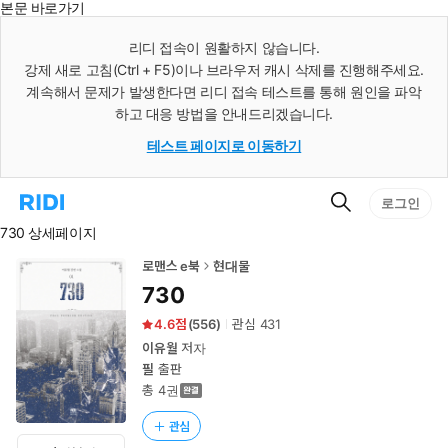
본문 바로가기
인
스
리디 접속이 원활하지 않습니다.
턴
강제 새로 고침(Ctrl + F5)이나 브라우저 캐시 삭제를 진행해주세요.
트
검
계속해서 문제가 발생한다면 리디 접속 테스트를 통해 원인을 파악
색
하고 대응 방법을 안내드리겠습니다.
테스트 페이지로 이동하기
검
리
로그인
색
디
730 상세페이지
홈
으
로
로맨스 e북
현대물
이
730
동
4.6
(
556
)
관심
431
이유월
저자
필
출판
총 4권
관심