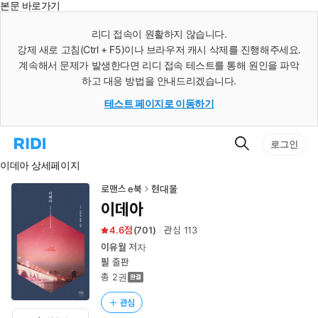
본문 바로가기
인
스
리디 접속이 원활하지 않습니다.
턴
강제 새로 고침(Ctrl + F5)이나 브라우저 캐시 삭제를 진행해주세요.
트
검
계속해서 문제가 발생한다면 리디 접속 테스트를 통해 원인을 파악
색
하고 대응 방법을 안내드리겠습니다.
테스트 페이지로 이동하기
검
리
로그인
색
디
이데아 상세페이지
홈
으
로
로맨스 e북
현대물
이
이데아
동
4.6
(
701
)
관심
113
이유월
저자
필
출판
총 2권
관심