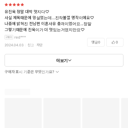
유진욱 정말 대박 멋지다♡
사실 제목때문에 망설였는데...진작볼껄 명작이예요♡
나중에 밝혀진 전남편 이혼사유 충격이였어요...정말
그렇기때문에 진욱이가 더 멋있는거였지만요♡
red***
댓글
0
0
2024.04.03
신고
차단
더보기
구매자 표시 기준은 무엇인가요?