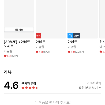
5
권
세트
[30%▼] <아네트
아네트
아네트
윈
> 세트
이유월
이유월
이유
이유월
4.8
(
572
)
4.9
(
2,257
)
4
4.8
(
572
)
리뷰
4.6
701
명 평가
구매자 별점
별점 분포 보기
이 작품을 평가해 주세요!