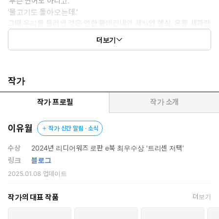
‘무슨 연어도 아니고.’
‘물고기도 돌아오는데.’
그때 우리를 둘러싼 것은 연한 물비린내와 새하얀 햇살, 온통 새파란
녹음이었다.
더보기
그리고 빛나는 색채 사이로 눈부시게 존재하던 너.
‘돌아와.’
작가
그랬던 너에게 나는 대답하지 않았다.
나에게 미래란 거대하고 난폭한 괴물 같았다.
작가 프로필
작가 소개
제어할 수도 예측할 수도 없는 존재 앞에서, 내가 장담할 수 있는 일
은
이유월
작가 신간 알림 · 소식
아무것도 없어 보였다.
돌아올 거라는 희망도 돌아오겠다는 다짐도 나는 네게 줄 수 없었
수상
2024년 리디어워즈 로판 e북 최우수상 '트리센 저택'
다.
링크
블로그
2025.01.08
업데이트
그러나,
그 순간에도 강물은 흐르고 있었다.
작가의 대표 작품
더보기