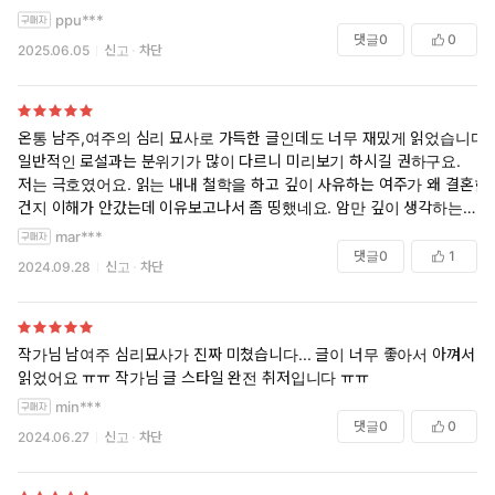
ppu***
댓글
0
0
2025.06.05
신고
차단
온통 남주,여주의 심리 묘사로 가득한 글인데도 너무 재밌게 읽었습니다.
일반적인 로설과는 분위기가 많이 다르니 미리보기 하시길 권하구요.
저는 극호였어요. 읽는 내내 철학을 하고 깊이 사유하는 여주가 왜 결혼한
건지 이해가 안갔는데 이유보고나서 좀 띵했네요. 암만 깊이 생각하는 사
람도 결국 자기 마음에 대한 부분은 또 미숙할 수 있죠...
mar***
인간은 실수와 실패로 성장하나봐요.
댓글
0
1
2024.09.28
신고
차단
조만간 재탕하면서 다시 찬찬히 살펴봐야 겠어요.
작가님 남여주 심리묘사가 진짜 미쳤습니다... 글이 너무 좋아서 아껴서
읽었어요 ㅠㅠ 작가님 글 스타일 완전 취저입니다 ㅠㅠ
min***
댓글
0
0
2024.06.27
신고
차단