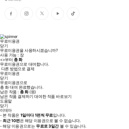
페
인
트
유
틱
이
스
위
튜
톡
스
타
터
브
북
그
램
무료이용권
닫기
무료이용권을 사용하시겠습니까?
사용 가능 :
장
<
>부터
총
화
무료이용권으로 대여합니다.
다른 방법으로 결제
무료이용권
닫기
무료이용권으로
총
화
대여 완료했습니다.
남은 작품 :
총
화
(
원)
남은 작품 결제하기
대여한 작품 바로보기
도움말
닫기
이데아
- 본 작품은
1일
마다
1
편씩 무료
입니다.
-
최근
10편
은 해당 이용권으로 볼 수 없습니다.
- 해당 이용권으로는
무료로
3일
간
볼 수 있습니다.