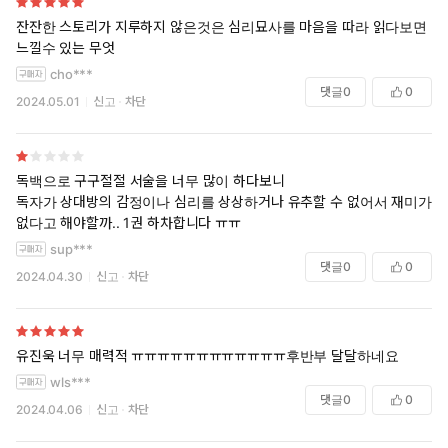
잔잔한 스토리가 지루하지 않은것은 심리묘사를 마음을 따라 읽다보면
느낄수 있는 무엇
cho***
댓글
0
0
2024.05.01
신고
차단
독백으로 구구절절 서술을 너무 많이 하다보니
독자가 상대방의 감정이나 심리를 상상하거나 유추할 수 없어서 재미가
없다고 해야할까.. 1권 하차합니다 ㅠㅠ
sup***
댓글
0
0
2024.04.30
신고
차단
유진욱 너무 매력적 ㅠㅠㅠㅠㅠㅠㅠㅠㅠㅠㅠㅠ후반부 달달하네요
wls***
댓글
0
0
2024.04.06
신고
차단