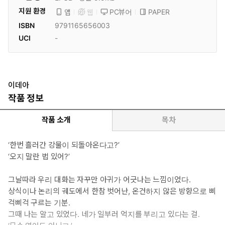
지원 환경
PC뷰어
PAPER
앱
웹
ISBN
9791165656003
UCI
-
이데아
작품 정보
작품 소개
목차
‘한번 흘러간 강물이 되돌아온다고?’
‘오지 말란 법 있어?’
그날따라 우리 대화는 자꾸만 아귀가 어긋나는 느낌이었다.
상식이나 논리의 궤도에서 한참 벗어난, 온건하지 않은 방향으로 삐
걱삐걱 구르는 기분.
그때 나는 알고 있었다. 네가 일부러 억지를 부리고 있다는 걸.