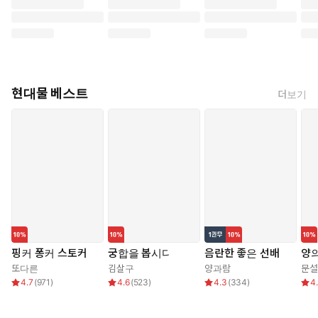
현대물 베스트
더보기
핑커 퐁커 스토커
궁합을 봅시다
음란한 좋은 선배
양의
또다른
김살구
양과람
문설
4.7
(
971
)
4.6
(
523
)
4.3
(
334
)
4