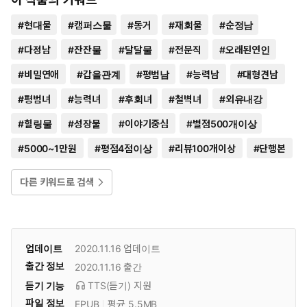
#
현대물
#
캠퍼스물
#
동거
#
재회물
#
순정남
#
다정남
#
잔잔물
#
달달물
#
전문직
#
오래된연인
#
비밀연애
#
갑을관계
#
평범남
#
능력남
#
대형견남
#
평범녀
#
능력녀
#
후회녀
#
철벽녀
#
외유내강
#
힐링물
#
성장물
#
이야기중심
#
별점500개이상
#
5000~1만원
#
평점4점이상
#
리뷰100개이상
#
단행본
다른 키워드로 검색
업데이트
2020.11.16
업데이트
출간 정보
2020.11.16
출간
듣기 기능
TTS(듣기)
지원
파일 정보
EPUB
평균 5.5MB