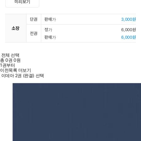
미리보기
단권
판매가
3,000원
소장
정가
6,000원
전권
판매가
6,000원
전체 선택
총
0
권
0원
1권부터
이전목록 더보기
이데아 2권 (완결) 선택