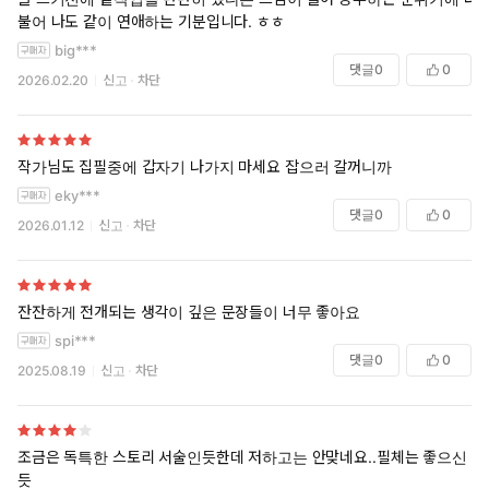
불어 나도 같이 연애하는 기분입니다. ㅎㅎ
big***
댓글
0
0
2026.02.20
신고
차단
작가님도 집필중에 갑자기 나가지 마세요 잡으러 갈꺼니까
eky***
댓글
0
0
2026.01.12
신고
차단
잔잔하게 전개되는 생각이 깊은 문장들이 너무 좋아요
spi***
댓글
0
0
2025.08.19
신고
차단
조금은 독특한 스토리 서술인듯한데 저하고는 안맞네요..필체는 좋으신
듯