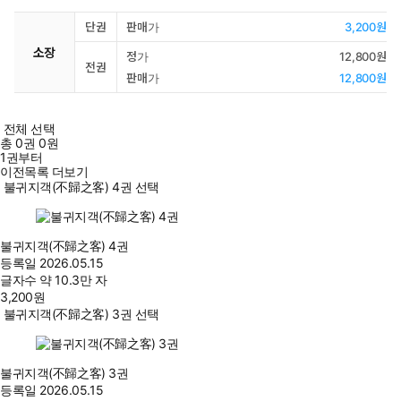
단권
판매가
3,200원
소장
정가
12,800원
전권
판매가
12,800원
전체 선택
총
0
권
0원
1권부터
이전목록 더보기
불귀지객(不歸之客) 4권 선택
불귀지객(不歸之客) 4권
등록일
2026.05.15
글자수
약 10.3만 자
3,200
원
불귀지객(不歸之客) 3권 선택
불귀지객(不歸之客) 3권
등록일
2026.05.15