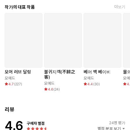
작가의 대표 작품
더보기
모어 러브 달링
불귀지객(不歸之
베어 백 베이비
물의
客)
모예드
모예드
모예
모예드
4.7
(
227
)
4.4
(
30
)
4
4.6
(
24
)
리뷰
4.6
24
명 평가
구매자 별점
별점 분포 보기