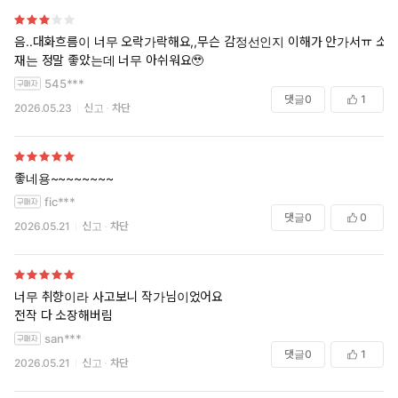
음..대화흐름이 너무 오락가락해요,,무슨 감정선인지 이해가 안가서ㅠ 소
재는 정말 좋았는데 너무 아쉬워요🥹
545***
댓글
0
1
2026.05.23
신고
차단
좋네용~~~~~~~~
fic***
댓글
0
0
2026.05.21
신고
차단
너무 취향이라 사고보니 작가님이었어요
전작 다 소장해버림
san***
댓글
0
1
2026.05.21
신고
차단