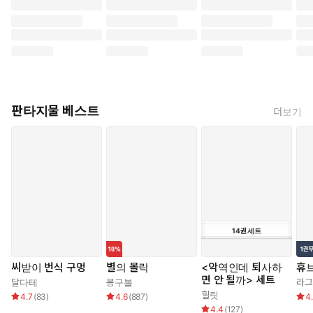
판타지물 베스트
더보기
14
권
세트
씨받이 번식 구멍
별의 몰락
<악역인데 퇴사하
휴
면 안 될까> 세트
달다테
몽구볼
라그
힐릿
4.7
(
83
)
4.6
(
887
)
4
4.4
(
127
)