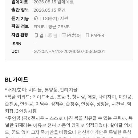
업데이트
2026.05.15
업데이트
출간 정보
2026.05.15
출간
듣기 기능
TTS(듣기)
지원
파일 정보
EPUB
평균 7.8MB
지원 환경
PC뷰어
PAPER
앱
웹
ISBN
-
UCI
G720:N+A413-20260507058.M001
BL 가이드
*배경/분야: 시대물, 동양풍, 판타지물
*작품 키워드: 가이드버스, 초능력, 첫사랑, 애증, 나이차이, 미인공,
순진공, 연하공, 미남수, 상처수, 순정수, 연상수, 성장물, 사건물, 역
키잡, 3인칭시점
*주인공 (공): 천시우 – 스스로 다친 몸을 치유할 수 있는 무위사. 특
별한 귀재라는 이유로 천씨 가문의 양자로 입적되었다. 살아갈 의지
도, 꿈도 없어 그저 죽기만을 바랐으나 천신후에게만은 특별한 욕심