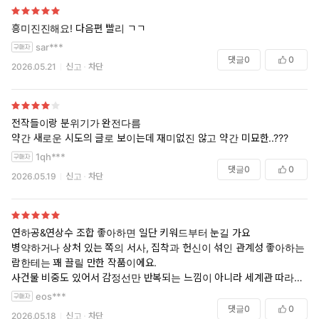
흥미진진해요! 다음편 빨리 ㄱㄱ
sar***
댓글
0
0
2026.05.21
신고
차단
전작들이랑 분위기가 완전다름
약간 새로운 시도의 글로 보이는데 재미없진 않고 약간 미묘한..???
1qh***
댓글
0
0
2026.05.19
신고
차단
연하공&연상수 조합 좋아하면 일단 키워드부터 눈길 가요
병약하거나 상처 있는 쪽의 서사, 집착과 헌신이 섞인 관계성 좋아하는 사
람한테는 꽤 끌릴 만한 작품이에요.
사건물 비중도 있어서 감정선만 반복되는 느낌이 아니라 세계관 따라가
는 재미도 있습니다. 천천히 쌓이는 관계 좋아하면 취향 맞을 듯
eos***
댓글
0
0
2026.05.18
신고
차단