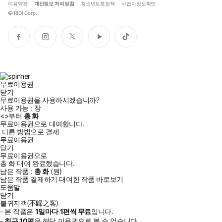
이용약관
개인정보 처리방침
청소년보호정책
사업자정보확인
©
RIDI Corp.
페
인
트
유
틱
이
스
위
튜
톡
스
타
터
브
북
그
램
무료이용권
닫기
무료이용권을 사용하시겠습니까?
사용 가능 :
장
<
>부터
총
화
무료이용권으로 대여합니다.
다른 방법으로 결제
무료이용권
닫기
무료이용권으로
총
화
대여 완료했습니다.
남은 작품 :
총
화
(
원)
남은 작품 결제하기
대여한 작품 바로보기
도움말
닫기
불귀지객(不歸之客)
- 본 작품은
1일
마다
1
편씩 무료
입니다.
-
최근
10편
은 해당 이용권으로 볼 수 없습니다.