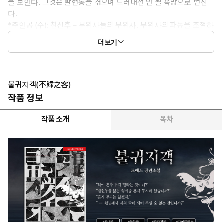
을 보인다. 그것은 발현통을 겪으며 드러내선 안 될 욕망으로 번진
다.
*주인공 (수): 천신후 – 무위사들의 무위사. 무위사의 파동을 조절하
는 선지사이자 무위사로서의 능력까지 갖춘 전무후무한 존재. 모든
더보기
귀재들의 꿈이자 선망의 대상이다. 특수 병조의 무비 대장으로 천려
의 자랑이라 불리고 있으나 정작 본인은 아무런 신념 없이 움직이고
있다. 그런 그에게도 천시우라는 예외가 생긴다.
*이럴 때 보세요: 사랑에 서투른 두 남자가 결국 서로를 구원하게 되
불귀지객(不歸之客)
는 파괴적인 순애가 보고 싶을 때
작품 정보
*공감 글귀:
“여전히 정신이 온전치 않은 듯하구나.”
작품 소개
목차
“……온전치 않으니 형님이 필요한 것 아니겠습니까.”