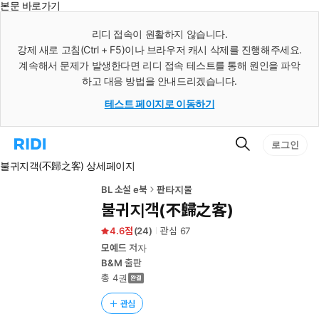
본문 바로가기
인
스
리디 접속이 원활하지 않습니다.
턴
강제 새로 고침(Ctrl + F5)이나 브라우저 캐시 삭제를 진행해주세요.
트
검
계속해서 문제가 발생한다면 리디 접속 테스트를 통해 원인을 파악
색
하고 대응 방법을 안내드리겠습니다.
테스트 페이지로 이동하기
검
리
로그인
색
디
불귀지객(不歸之客) 상세페이지
홈
으
로
BL 소설 e북
판타지물
이
불귀지객(不歸之客)
동
4.6
(
24
)
관심
67
모예드
저자
B&M
출판
총 4권
관심