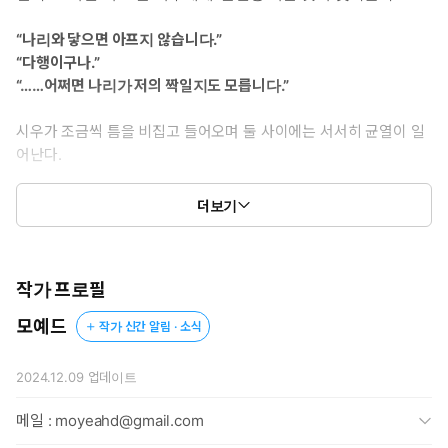
“나리와 닿으면 아프지 않습니다.”
“다행이구나.”
“……어쩌면 나리가 저의 짝일지도 모릅니다.”
시우가 조금씩 틈을 비집고 들어오며 둘 사이에는 서서히 균열이 일
어난다.
“하여 혼자 두지 말라는 것이냐?”
더보기
“발현통을 앓는 형제를 혼자 두시려 했습니까?”
“혼자 두지는 않겠지.”
“……형님께서 저의 짝이 되어 주실 순 없는 것입니까?”
작가 프로필
한편, 혼돈원의 발생 빈도는 비정상적으로 증가하며
모예드
작가 신간 알림 · 소식
그 배후에 인위적인 개입이 존재할 가능성이 엿보이는데…….
2024.12.09
업데이트
메일 : moyeahd@gmail.com