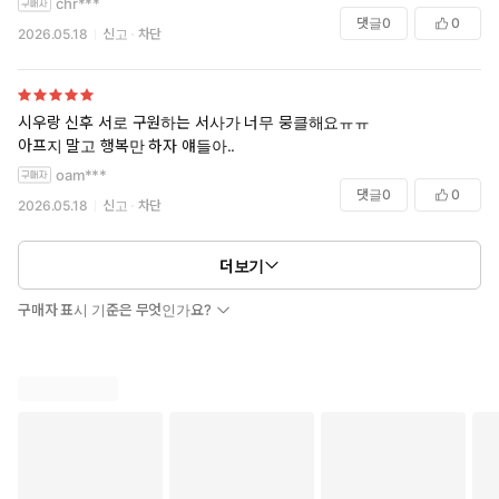
chr***
댓글
0
0
2026.05.18
신고
차단
시우랑 신후 서로 구원하는 서사가 너무 뭉클해요ㅠㅠ
아프지 말고 행복만 하자 얘들아..
oam***
댓글
0
0
2026.05.18
신고
차단
더보기
구매자 표시 기준은 무엇인가요?