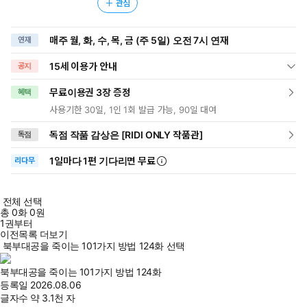
관심
매주 월, 화, 수, 목, 금 (주 5일) 오전 7시 연재
연재
15세 이용가 안내
공지
무료이용권 3장 증정
혜택
사용기한 30일, 1인 1회 발급 가능, 90일 대여
독점 작품 감상은 [RIDI ONLY 작품관]
독점
1일
마다
1편 기다리면 무료
리다무
전체 선택
총
0
화
0원
1권부터
이전목록 더보기
북부대공을 죽이는 101가지 방법 124화 선택
북부대공을 죽이는 101가지 방법 124화
등록일
2026.08.06
글자수
약 3.1천 자