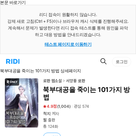
본문 바로가기
인
스
리디 접속이 원활하지 않습니다.
턴
강제 새로 고침(Ctrl + F5)이나 브라우저 캐시 삭제를 진행해주세요.
트
검
계속해서 문제가 발생한다면 리디 접속 테스트를 통해 원인을 파악
색
하고 대응 방법을 안내드리겠습니다.
테스트 페이지로 이동하기
검
리
로그인
색
디
북부대공을 죽이는 101가지 방법 상세페이지
홈
으
로
로판 웹소설
서양풍 로판
이
북부대공을 죽이는 101가지 방
동
법
4.9
(
1,004
)
관심
574
척지
저자
필
출판
총 124화