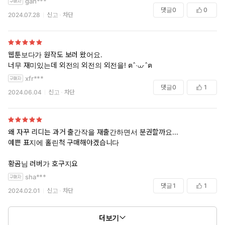
gah***
댓글
0
0
2024.07.28
신고
차단
웹툰보다가 원작도 보러 왔어요.
너무 재미있는데 외전의 외전의 외전을! ฅˆ‧⩊‧ˆฅ
xfr***
댓글
0
1
2024.06.04
신고
차단
왜 자꾸 리디는 과거 출간작을 재출간하면서 분권할까요...
예쁜 표지에 홀린척 구매해야겠습니다
황곰님 러버가 호구지요
sha***
댓글
1
1
2024.02.01
신고
차단
더보기