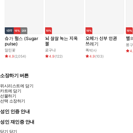
슈가 펄스 (Sugar
뇌 살살 녹는 지옥
오메가 신부 인권
별의
pulse)
불
쓰레기
몽
말린꽃
로구나
똑박사
4
4.9
(
2,054
)
4.9
(
122
)
4.9
(
103
)
소장하기 버튼
위시리스트에 담기
카트에 담기
선물하기
선택 소장하기
성인 인증 안내
성인 재인증 안내
닫기
닫기