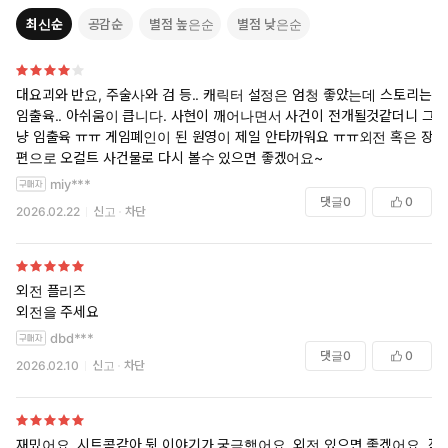
최신순
공감순
별점 높은순
별점 낮은순
대요괴와 반요, 주술사와 검 등.. 캐릭터 설정은 엄청 좋았는데 스토리는
임출육.. 아쉬움이 큽니다. 사현이 깨어나면서 사건이 전개될것같더니 그
냥 임출육 ㅠㅠ 게임폐인이 된 원영이 제일 안타까워요 ㅠㅠ외전 혹은 장
편으로 오컬트 사건물로 다시 볼수 있으면 좋겠어요~
miy***
댓글
0
0
2026.02.22
신고
차단
외전 플리즈
외전을 주세요
dbd***
댓글
0
0
2026.02.10
신고
차단
재밌어요. 시트콤같아 뒷 이야기가 궁금했어요. 외전 있으면 좋겠어요. 작