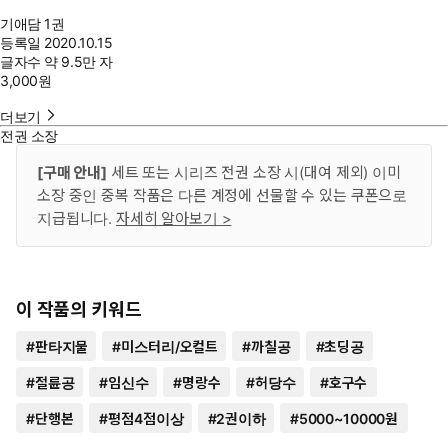
기애담 1권
등록일
2020.10.15
글자수
약 9.5만 자
3,000
원
더보기
전권 소장
[구매 안내]
세트 또는 시리즈 전권 소장 시(대여 제외) 이미
소장 중인 중복 작품은 다른 계정에 선물할 수 있는 쿠폰으로
지급됩니다.
자세히 알아보기 >
이 작품의 키워드
#
판타지물
#
미스터리/오컬트
#
까칠공
#
초딩공
#
절륜공
#
임신수
#
명랑수
#
허당수
#
호구수
#
단행본
#
평점4점이상
#
2권이하
#
5000~10000원