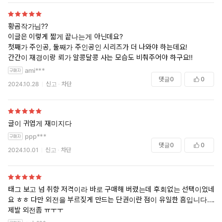
황곰작가님??
이글은 이렇게 짧게 끝나는게 아닌데요?
첫째가 주인공, 둘째가 주인공인 시리즈가 더 나와야 하는데요!
간간이 재경이랑 뢰가 알콩달콩 사는 모습도 비춰주어야 하구요!!
ami***
댓글
0
0
2024.10.28
신고
차단
글이 귀엽게 재미지다
ppp***
댓글
0
0
2024.10.01
신고
차단
태그 보고 넘 취향 저격이라 바로 구매해 버렸는데 후회없는 선택이었네
요 ㅎㅎ 다만 외전을 부르짖게 만드는 단권이란 점이 유일한 흠입니다....
제발 외전좀 ㅠㅜㅜ