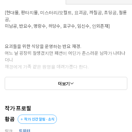
[현대물, 판타지물, 미스터리/오컬트, 요괴공, 까칠공, 초딩공, 절륜
공,
미남공, 반요수, 명랑수, 허당수, 호구수, 임신수, 인외존재]
요괴들을 위한 식당을 운영하는 반요 재경.
어느 날 굉장히 잘생겼지만 패션이 어딘가 촌스러운 남자가 나타나
더니
재경에게 가족 같은 원영을 데려가겠다 한다.
알고 보니 엄청 강한 요괴였고, 잠시 쉬다 간다던 그는
더보기
계속 눌어붙어 있고 재경은 그의 뒷바라지를 하게 되는데…
“내 씨를 받아라.”
“…예에?”
작가 프로필
황곰
작가 신간 알림 · 소식
부려먹는 거로도 모자라 제 아이를 낳으라는 남자.
재경은 과연 이 요괴에게서 무사히 살아남을 수 있을까?
링크
트위터