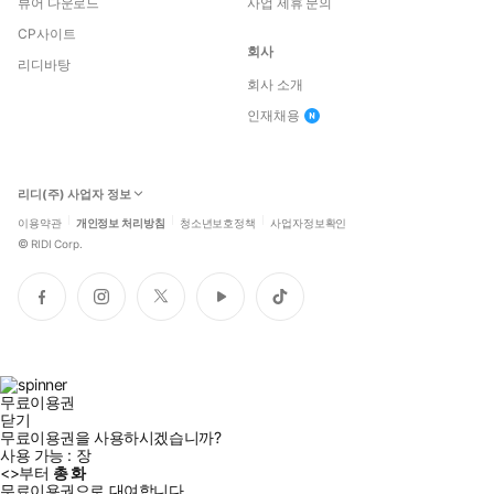
뷰어 다운로드
사업 제휴 문의
CP사이트
회사
리디바탕
회사 소개
인재채용
리디(주) 사업자 정보
이용약관
개인정보 처리방침
청소년보호정책
사업자정보확인
©
RIDI Corp.
페
인
트
유
틱
이
스
위
튜
톡
스
타
터
브
북
그
램
무료이용권
닫기
무료이용권을 사용하시겠습니까?
사용 가능 :
장
<
>부터
총
화
무료이용권으로 대여합니다.