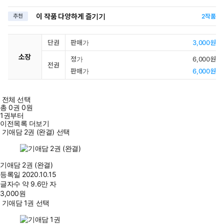
이 작품 다양하게 즐기기
추천
2
작품
단권
판매가
3,000원
소장
정가
6,000원
전권
판매가
6,000원
전체 선택
총
0
권
0원
1권부터
이전목록 더보기
기애담 2권 (완결) 선택
기애담 2권 (완결)
등록일
2020.10.15
글자수
약 9.6만 자
3,000
원
기애담 1권 선택