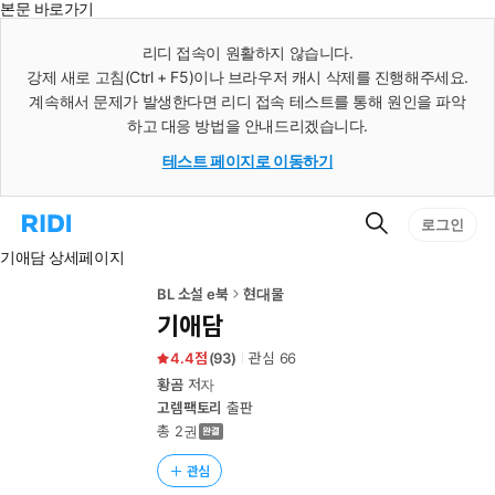
본문 바로가기
인
스
리디 접속이 원활하지 않습니다.
턴
강제 새로 고침(Ctrl + F5)이나 브라우저 캐시 삭제를 진행해주세요.
트
검
계속해서 문제가 발생한다면 리디 접속 테스트를 통해 원인을 파악
색
하고 대응 방법을 안내드리겠습니다.
테스트 페이지로 이동하기
검
리
로그인
색
디
기애담 상세페이지
홈
으
로
BL 소설 e북
현대물
이
기애담
동
4.4
(
93
)
관심
66
황곰
저자
고렘팩토리
출판
총 2권
관심