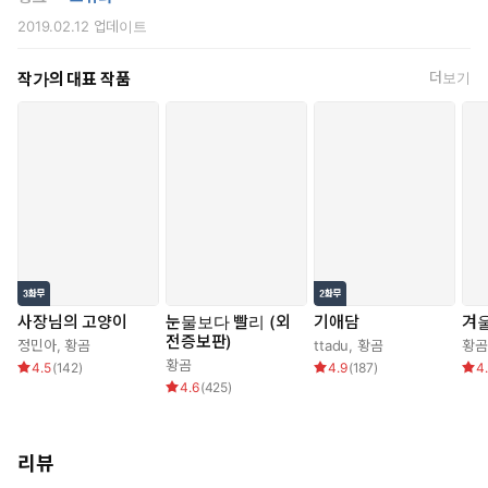
2019.02.12
업데이트
작가의 대표 작품
더보기
사장님의 고양이
눈물보다 빨리 (외
기애담
겨
전증보판)
정민아
,
황곰
ttadu
,
황곰
황곰
황곰
4.5
(
142
)
4.9
(
187
)
4
4.6
(
425
)
리뷰