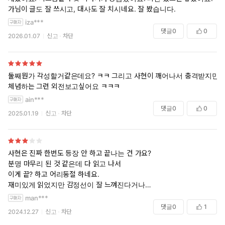
가님이 글도 잘 쓰시고, 대사도 잘 치시네요. 잘 봤습니다.
iza***
댓글
0
0
2026.01.07
신고
차단
둘째뭔가 각성할거같은데요? ㅋㅋ 그리고 사현이 깨어나서 충격받지만
체념하는 그런 외전보고싶어요 ㅋㅋㅋ
ain***
댓글
0
0
2025.01.19
신고
차단
사현은 진짜 한번도 등장 안 하고 끝나는 건 가요?
분명 마무리 된 것 같은데 다 읽고 나서
이게 끝? 하고 어리둥절 하네요.
재미있게 읽었지만 감정선이 잘 느껴진다거나
내용이 촘촘하게 이어지진 않는 것 같은 아쉬움이 있습니다.
man***
정말 가볍게 읽을만 합니다.
댓글
0
1
2024.12.27
신고
차단