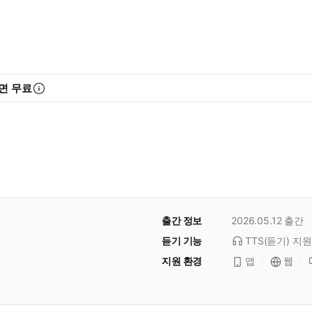
면 무료
출간 정보
2026.05.12
출간
듣기 기능
TTS(듣기)
지원
지원 환경
앱
웹