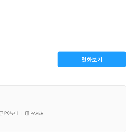
첫화보기
PC뷰어
PAPER