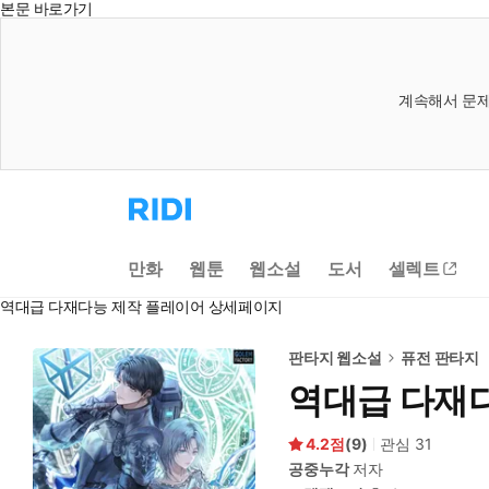
본문 바로가기
계속해서 문제
리
디
홈
으
만화
웹툰
웹소설
도서
셀렉트
로
이
역대급 다재다능 제작 플레이어 상세페이지
동
판타지 웹소설
퓨전 판타지
역대급 다재
4.2
(
9
)
관심
31
공중누각
저자