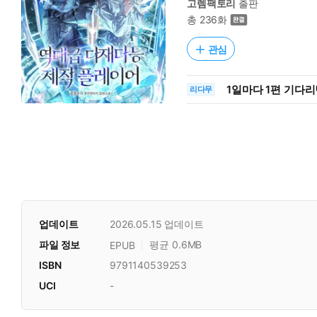
고렘팩토리
출판
총 236화
관심
1일
마다
1편 기다리
리다무
업데이트
2026.05.15
업데이트
파일 정보
평균 0.6MB
EPUB
ISBN
9791140539253
UCI
-