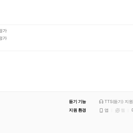
정가
정가
듣기 기능
TTS(듣기)
지원
지원 환경
앱
웹