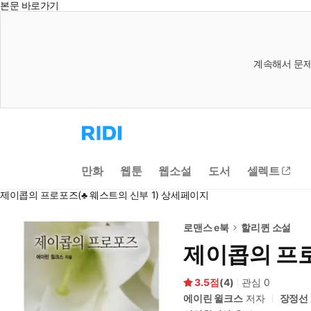
본문 바로가기
계속해서 문제
리
디
홈
으
만화
웹툰
웹소설
도서
셀렉트
로
이
제이콥의 프로포즈(♣ 웨스트의 신부 1) 상세페이지
동
로맨스 e북
할리퀸 소설
제이콥의 프로
3.5
(
4
)
관심
0
에이린 윌크스
저자
장정선