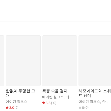
한없이 투명한 그
폭풍 속을 걷다
레모네이드와 스위
대
트 선데
에이린 윌크스
,
최정민
에이린 윌크스
에이린 윌크스
,
안서린
3.8
(
10
)
3.0
(
2
)
0
(
0
)