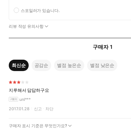
스포일러가 있습니다.
리뷰 작성 유의사항
구매자
1
최신순
공감순
별점 높은순
별점 낮은순
지루해서 답답하구요
unl***
2017.01.28
신고
차단
구매자 표시 기준은 무엇인가요?