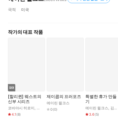
국적
미국
작가의 대표 작품
[할리퀸] 웨스트의
제이콥의 프러포즈
특별한 휴가 만들
신부 시리즈
기
에이린 윌크스
코바야시 히로미
,
에이린 윌크스
에이린 윌크스
,
김혜영
0
(
0
)
4.1
(
8
)
3.6
(
5
)