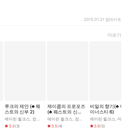
2015.01.21
업데이트
더보기
루크의 제안 (♣ 웨
제이콥의 프로포즈
비밀의 향기(♣ 다
스트의 신부 2)
(♣ 웨스트의 신부
이너스티 6)
1)
에이린 윌크스
,
장정선
에이린 윌크스
,
장정선
에이린 윌크스
,
마정혜
3.3
(
3
)
3.5
(
4
)
3.6
(
5
)