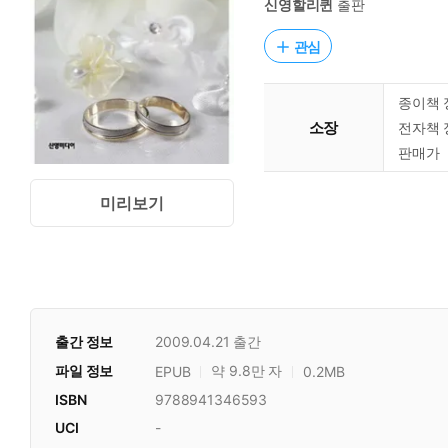
신영할리퀸
출판
관심
종이책 
소장
전자책 
판매가
미리보기
출간 정보
2009.04.21
출간
파일 정보
약 9.8만 자
EPUB
0.2MB
ISBN
9788941346593
UCI
-