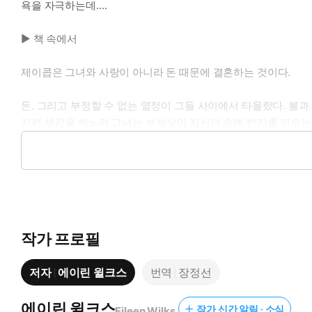
욕을 자극하는데….
▶ 책 속에서
제이콥은 그녀와 사랑이 아니라 돈 때문에 결혼하는 것이다.
돈. 그리고 부정할 수 없는 열정이 그들 사이에서 타올랐다. 불
저런 생각을 하느라 그녀는 보석상이 자신의 손에 반지를 끼우는
「더 큰 게 좋겠소?」제이콥이 물었다.
「다이아몬드가 조금만 컸다간 그걸 들어올리기 위해 근력운동을 
그는 이 반지 사는 일을, 결혼 준비를 생각과 달리 심각하게 받아
작가 프로필
저자
에이린 윌크스
번역
장정선
에이린 윌크스
작가 신간 알림 · 소식
Eileen Wilks