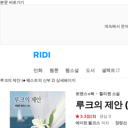
본문 바로가기
계속해서 문제
리
디
홈
으
만화
웹툰
웹소설
도서
셀렉트
로
이
루크의 제안 (♣ 웨스트의 신부 2) 상세페이지
동
로맨스 e북
할리퀸 소설
루크의 제안 (
3.3
(
3
)
관심
0
에이린 윌크스
저자
장정선