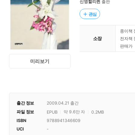
신영할리퀸
출판
관심
종이책 
소장
전자책 
판매가
미리보기
출간 정보
2009.04.21
출간
파일 정보
약 9.6만 자
EPUB
0.2MB
ISBN
9788941346609
UCI
-