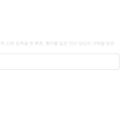
히 신체 접촉을 한 후론, 흥미를 잃은 건지 양심의 가책을 받은
을래요?〉