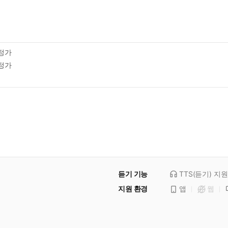
정가
정가
듣기 기능
TTS(듣기)
지원
지원 환경
앱
웹