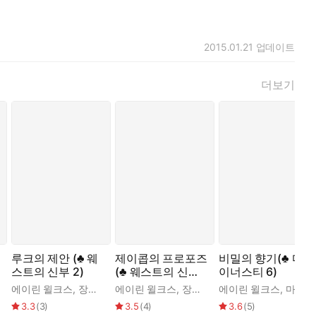
2015.01.21
업데이트
더보기
루크의 제안 (♣ 웨
제이콥의 프로포즈
비밀의 향기(♣ 다
스트의 신부 2)
(♣ 웨스트의 신부
이너스티 6)
1)
에이린 윌크스
,
장정선
에이린 윌크스
,
장정선
에이린 윌크스
,
마정혜
3.3
(
3
)
3.5
(
4
)
3.6
(
5
)