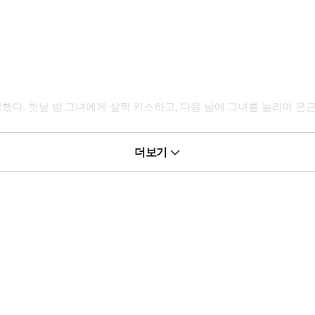
했다. 첫날 밤 그녀에게 살짝 키스하고, 다음 날에 그녀를 놀리며 은근
더보기
대에 브러쉬를 던졌다.
것도 훈련시켜 주세요. 침대로 가서 날 진정한 여자로 만들어주지 않
즈입니다.