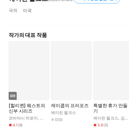
국적
미국
작가의 대표 작품
[할리퀸] 웨스트의
제이콥의 프러포즈
특별한 휴가 만들
신부 시리즈
기
에이린 윌크스
코바야시 히로미
,
에이린 윌크스
에이린 윌크스
,
김혜영
0
(
0
)
4.1
(
8
)
3.6
(
5
)