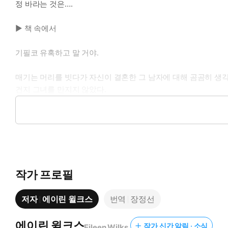
정 바라는 것은….
▶ 책 속에서
기필코 유혹하고 말 거야.
매기는 머리를 빗다가 자신이 결혼한 그 남자에 대해 곰곰히 생각
건지 그녀를 만지지 않았다.
그녀가 그를 원한다는 걸 알리는 좋은 방법이 없을까? 매기는 침
아무래도 그에게 솔직히 고백할까보다. 〈루크, 승마 말고 다른 
작가 프로필
* 이 작품은 〈제이콥의 프로포즈〉,〈마이클의 결심〉과 시리
저자
에이린 윌크스
번역
장정선
에이린 윌크스
작가 신간 알림 · 소식
Eileen Wilks