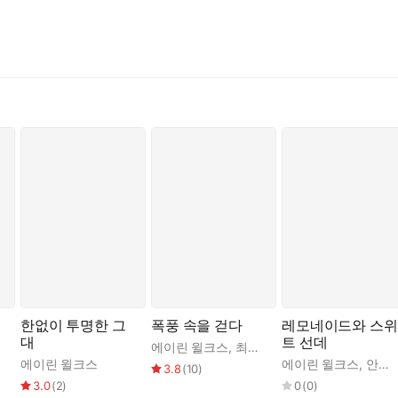
한없이 투명한 그
폭풍 속을 걷다
레모네이드와 스위
대
트 선데
에이린 윌크스
,
최정민
에이린 윌크스
에이린 윌크스
,
안서린
3.8
(
10
)
3.0
(
2
)
0
(
0
)