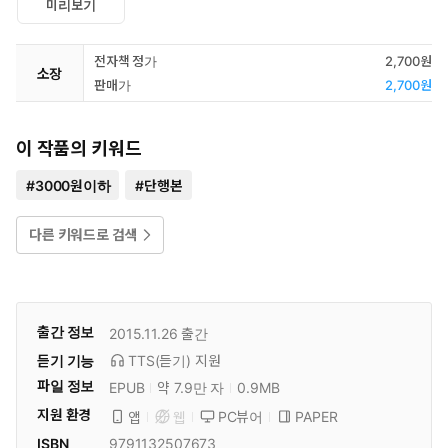
미리보기
전자책 정가
2,700원
소장
판매가
2,700원
이 작품의 키워드
#
3000원이하
#
단행본
다른 키워드로 검색
출간 정보
2015.11.26
출간
듣기 기능
TTS(듣기)
지원
파일 정보
EPUB
약 7.9만 자
0.9MB
지원 환경
PC뷰어
PAPER
앱
웹
ISBN
9791132507673