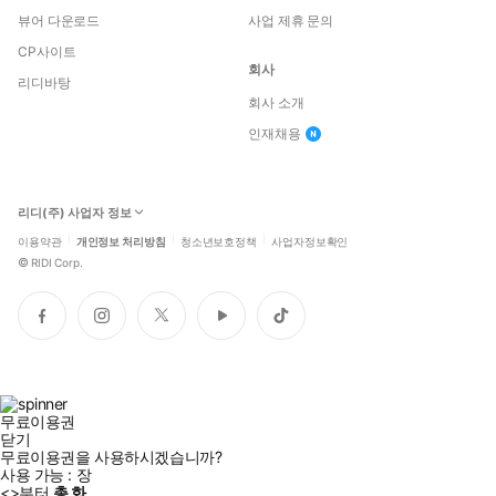
뷰어 다운로드
사업 제휴 문의
CP사이트
회사
리디바탕
회사 소개
인재채용
리디(주) 사업자 정보
이용약관
개인정보 처리방침
청소년보호정책
사업자정보확인
©
RIDI Corp.
페
인
트
유
틱
이
스
위
튜
톡
스
타
터
브
북
그
램
무료이용권
닫기
무료이용권을 사용하시겠습니까?
사용 가능 :
장
<
>부터
총
화