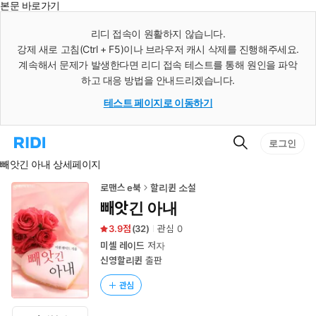
본문 바로가기
인
스
리디 접속이 원활하지 않습니다.
턴
강제 새로 고침(Ctrl + F5)이나 브라우저 캐시 삭제를 진행해주세요.
트
검
계속해서 문제가 발생한다면 리디 접속 테스트를 통해 원인을 파악
색
하고 대응 방법을 안내드리겠습니다.
테스트 페이지로 이동하기
검
리
로그인
색
디
빼앗긴 아내 상세페이지
홈
으
로
로맨스 e북
할리퀸 소설
이
빼앗긴 아내
동
3.9
(
32
)
관심
0
미셀 레이드
저자
신영할리퀸
출판
관심