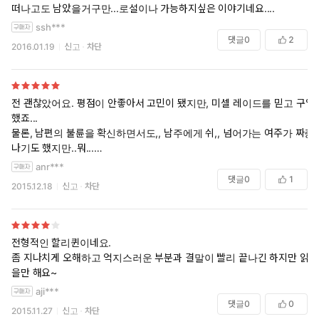
떠나고도 남았을거구만...로설이나 가능하지싶은 이야기네요....
ssh***
댓글
0
2
2016.01.19
신고
차단
전 괜찮았어요. 평점이 안좋아서 고민이 됐지만, 미셀 레이드를 믿고 구입
했죠...
물론, 남편의 불륜을 확신하면서도,, 남주에게 쉬,, 넘어가는 여주가 짜증
나기도 했지만..뭐...
갑자기..급마무리 된것같은 분위기도 아쉽지만..뭐...
anr***
전반적으론 읽을만하네요...
댓글
0
1
2015.12.18
신고
차단
전형적인 할리퀸이네요.
좀 지나치게 오해하고 억지스러운 부분과 결말이 빨리 끝나긴 하지만 읽
을만 해요~
aji***
댓글
0
0
2015.11.27
신고
차단