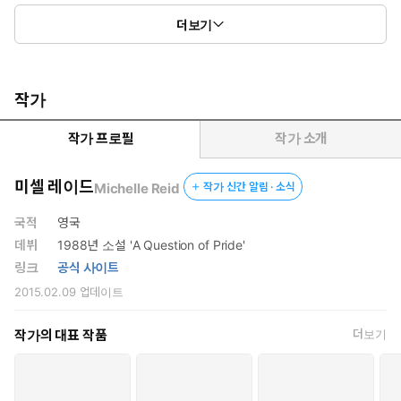
이제는 내 방식대로 당신을 되찾을 거요!
더보기
▶ 책 속에서
작가
“애초부터 나와 합의를 할 생각이 없었다면, 왜 날 이곳까지 부른
거죠?”
작가 프로필
작가 소개
길고 가느다란 앤지의 온몸이 떨리고 있었다. 그녀는 주먹을 꼭 쥔
미셀 레이드
Michelle Reid
작가 신간 알림 · 소식
채 겨우 힘을 끌어 모아 고개를 빳빳이 들고 로크를 차갑게 쏘아
보았다.
국적
영국
데뷔
1988년 소설 'A Question of Pride'
그는 대답 대신 천천히 아내의 곁으로 걸어가 그녀를 안았다.
링크
공식 사이트
“이것 때문에 당신을 부른 거지.”
2015.02.09
업데이트
로크가 낮게 중얼거리며 길고 따스한 손가락으로 그녀의 목덜미를
쓰다듬었다.
작가의 대표 작품
더보기
“이 손 치워요!”
앤지는 그를 밀어내려고 했지만, 로크를 막기에는 역부족이었다.