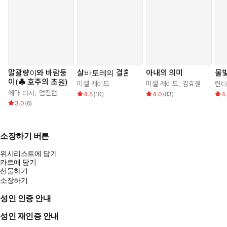
말괄량이와 바람둥
살바토레의 결혼
아내의 의미
물빛
이(♣ 호주의 초원)
미셀 레이드
미셀 레이드
,
김효원
린다
에마 다시
,
엄진현
4.5
(
10
)
4.0
(
83
)
4
3.0
(
6
)
소장하기 버튼
위시리스트에 담기
카트에 담기
선물하기
소장하기
성인 인증 안내
성인 재인증 안내