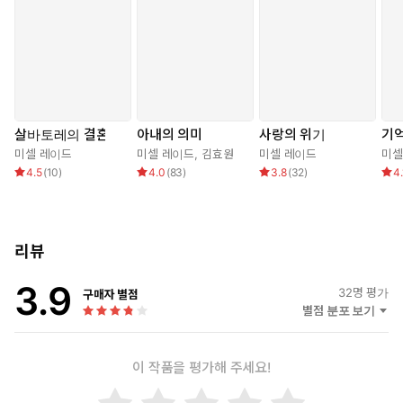
그는 다른 한 손으로 그녀의 등을 감싸고 자기 쪽으로 끌어당겼다.
이성과는 반대로 앤지는 기대감으로 점점 달아오르고 있었다. 그의
모든 것은 잊어버린 기억을 되찾은 것처럼 여전히 익숙했다.
그녀가 작은 목소리로 최후의 저항을 했다.
“당신이 싫어요.”
살바토레의 결혼
아내의 의미
사랑의 위기
기
미셀 레이드
미셀 레이드
,
김효원
미셀 레이드
미셀
4.5
(
10
)
4.0
(
83
)
3.8
(
32
)
4.
리뷰
3.9
32
명 평가
구매자 별점
별점 분포 보기
이 작품을 평가해 주세요!