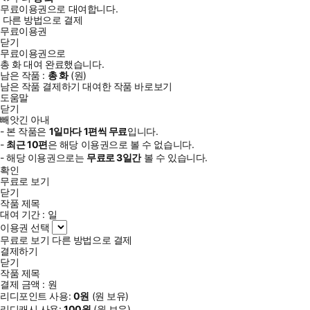
무료이용권으로 대여합니다.
다른 방법으로 결제
무료이용권
닫기
무료이용권으로
총
화
대여 완료했습니다.
남은 작품 :
총
화
(
원)
남은 작품 결제하기
대여한 작품 바로보기
도움말
닫기
빼앗긴 아내
- 본 작품은
1일
마다
1
편씩 무료
입니다.
-
최근
10편
은 해당 이용권으로 볼 수 없습니다.
- 해당 이용권으로는
무료로
3일
간
볼 수 있습니다.
확인
무료로 보기
닫기
작품 제목
대여 기간 :
일
이용권 선택
무료로 보기
다른 방법으로 결제
결제하기
닫기
작품 제목
결제 금액 :
원
리디포인트 사용:
0
원
(
원 보유)
리디캐시 사용:
100
원
(
원 보유)