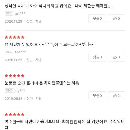
성적인 묘사가 아주 적나라하고 많아요.. 나이 제한을 해야할듯..
tut***
댓글
0
0
2020.11.28
신고
차단
넘 재밌게 읽었어요 ~~ 남주,여주 모두...멋져부러~~
anr***
댓글
0
0
2020.11.23
신고
차단
눈물을 순간 흘리며 본 하이틴로맨스는 처음
jsy***
댓글
0
2
2019.05.13
신고
차단
여주인공의 사연이 가슴아프네요. 흥미진진하게 잘 읽었어요. 수작입니
다.