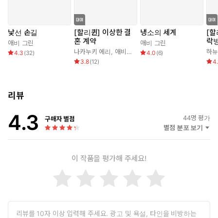
호 존중과 갈망을 기반으로 당신을 내 신붓감, 미래 왕비로 완벽한
여자라 믿었기에 청혼했던 거요. 물론 내 착각이었지만.”
낯선 손길
[할리퀸] 이상한 결
냉소의 세계
[할
“완벽한….”
혼 계약
락
애비 그린
애비 그린
캣은 그를 쳐다보며 공허하게 말했다.
나카누키 에리
,
애비 그린
하뉴
4.3
(
32
)
4.0
(
6
)
“그런데 난 완벽하지가 않아요, 자피르. 아주 거리가 멀죠
3.8
(
12
)
4.
리뷰
4.3
44
명 평가
구매자 별점
별점 분포 보기
이 작품을 평가해 주세요!