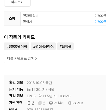
미리보기
전자책 정가
2,700원
소장
판매가
2,700원
이 작품의 키워드
#
3000원이하
#
평점4점이상
#
단행본
다른 키워드로 검색
출간 정보
2018.10.05
출간
듣기 기능
TTS(듣기)
지원
파일 정보
EPUB
약 11.5만 자
0.8MB
지원 환경
PC뷰어
PAPER
앱
웹
ISBN
9791132569527