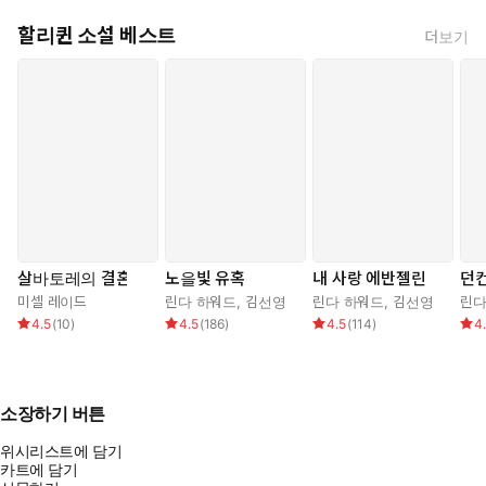
할리퀸 소설 베스트
더보기
살바토레의 결혼
노을빛 유혹
내 사랑 에반젤린
던
미셀 레이드
린다 하워드
,
김선영
린다 하워드
,
김선영
린다
4.5
(
10
)
4.5
(
186
)
4.5
(
114
)
4
소장하기 버튼
위시리스트에 담기
카트에 담기