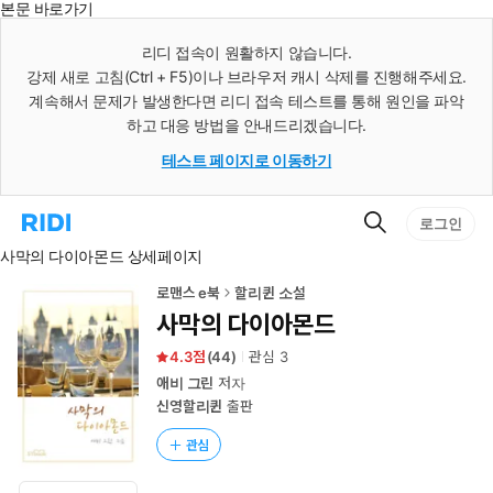
본문 바로가기
인
스
리디 접속이 원활하지 않습니다.
턴
강제 새로 고침(Ctrl + F5)이나 브라우저 캐시 삭제를 진행해주세요.
트
검
계속해서 문제가 발생한다면 리디 접속 테스트를 통해 원인을 파악
색
하고 대응 방법을 안내드리겠습니다.
테스트 페이지로 이동하기
검
리
로그인
색
디
사막의 다이아몬드 상세페이지
홈
으
로
로맨스 e북
할리퀸 소설
이
사막의 다이아몬드
동
4.3
(
44
)
관심
3
애비 그린
저자
신영할리퀸
출판
관심