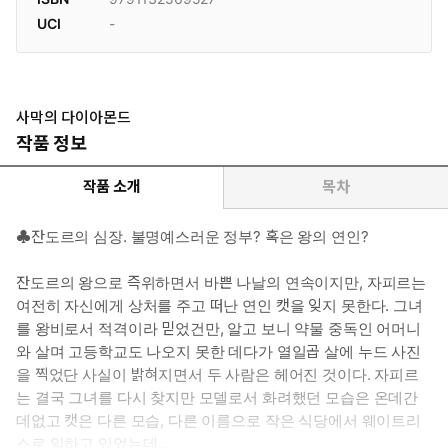
UCI
-
사막의 다이아몬드
작품 정보
작품 소개
목차
♣잔도르의 심장. 불명예스러운 정부? 혹은 왕의 연인?
잔도르의 왕으로 즉위하면서 바쁜 나날의 연속이지만, 자피르는
여전히 자신에게 상처를 주고 떠난 연인 캣을 잊지 못한다. 그녀
를 왕비로서 적격이라 믿었건만, 알고 보니 약물 중독인 어머니
와 살며 고등학교도 나오지 못한 데다가 열일곱 살에 누드 사진
을 찍었단 사실이 밝혀지면서 두 사람은 헤어진 것이다. 자피르
는 결국 그녀를 다시 찾지만 모델로서 화려했던 모습은 온데간
데없고 캣은 다른 모습, 다른 이름으로 작은 식당에서 웨이트리
스로 일하고 있었는데….