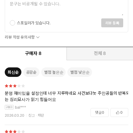
스포일러가 있습니다.
리뷰 등록
리뷰 작성 유의사항
구매자
8
전체
8
최신순
공감순
별점 높은순
별점 낮은순
분명 재미있을 설정인데 너무 지루하네요 사건보다늣 주인공들의 반복되
는 심리묘사가 읽기 힘들어요
bal***
댓글
0
0
2026.03.20
신고
차단