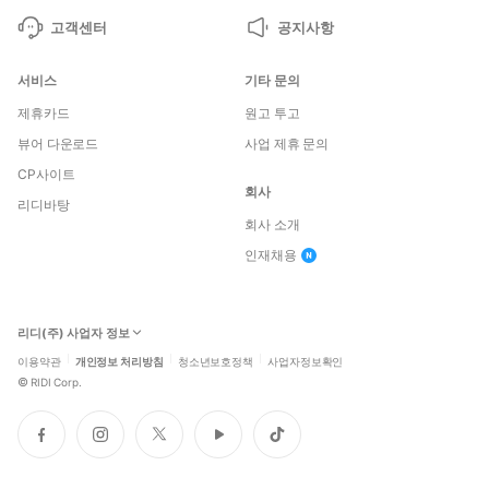
고객센터
공지사항
서비스
기타 문의
제휴카드
원고 투고
뷰어 다운로드
사업 제휴 문의
CP사이트
회사
리디바탕
회사 소개
인재채용
리디(주) 사업자 정보
이용약관
개인정보 처리방침
청소년보호정책
사업자정보확인
©
RIDI Corp.
페
인
트
유
틱
이
스
위
튜
톡
스
타
터
브