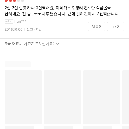
2점 3점 갈등하다 3점찍어요. 이작가도 취향타겠지만 작품굴곡
심하네요. 전 좀...ㅜㅜ지루했습니다. 근데 읽히긴해서 3점찍습니다.
han***
댓글
0
0
2018.10.06
신고
차단
구매자 표시 기준은 무엇인가요?