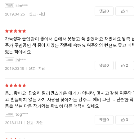
kim***
댓글
0
1
2019.04.25
신고
차단
가독성과 몰입감이 좋아서 손에서 못놓고 쭉 읽었어요 재밌네요 왕족 남
주가 주인공인 책 중에 재밌는 작품에 속해요 여주와의 텐션도 좋고 매력
있는 책이네요
jhl***
댓글
0
2
2019.03.19
신고
차단
음... 좋아요. 단순히 할리퀸스러운 얘기가 아니라, 멋지고 강한 여주와 깊
고 흔들리지 않는 자기 사랑을 찾아가는 남주.... 애비 그린 ... 단순한 작
품을 쓰는 다른 작가와는 확실히 다른 매력이 있네요
tog***
댓글
0
3
2018.11.11
신고
차단