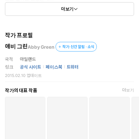
더보기
캣… 항상 당신이었소
▶책 속에서
작가 프로필
“난 그저 당신을 내 침대 위에 눕히고 싶을 뿐이오, 캣.”
애비 그린
Abby Green
작가 신간 알림 · 소식
자피르의 낯빛이 냉혈하게 변했다.
“우리에겐 아직 볼일이 남았소. 당신이 박차고 나갔을 때….”
국적
아일랜드
링크
공식 사이트
페이스북
트위터
“당신이 날 버렸던 거죠!”
2015.02.10
업데이트
“지난날을 또 들추지 맙시다. 당신에 대한 부정적인 신문 기사와 사
작가의 대표 작품
더보기
진이 게재된 상황에 당신을 내 미래 왕비로 선언할 수는 없었으니 파
혼은 피치 못한 상황이었지만, 그렇다고 해서 우리의 관계까지 끝낼
필요는 없었소.”
“당신은 날 사랑하지 않았어요.”
“이건 사랑에 관한 게 아니오, 캣. 단 한 순간도 사랑이 아니었소. 상