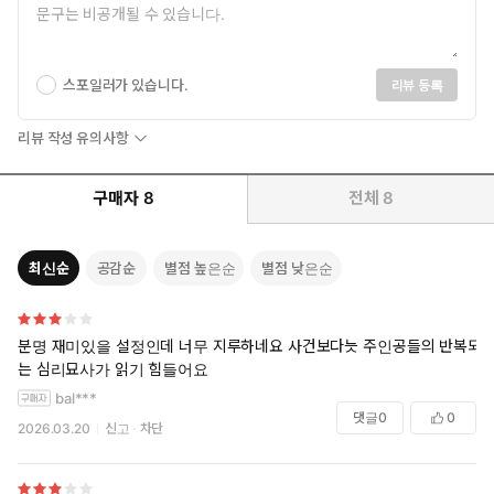
스포일러가 있습니다.
리뷰 등록
리뷰 작성 유의사항
구매자
8
전체
8
최신순
공감순
별점 높은순
별점 낮은순
분명 재미있을 설정인데 너무 지루하네요 사건보다늣 주인공들의 반복되
는 심리묘사가 읽기 힘들어요
bal***
댓글
0
0
2026.03.20
신고
차단