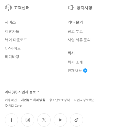
고객센터
공지사항
서비스
기타 문의
제휴카드
원고 투고
뷰어 다운로드
사업 제휴 문의
CP사이트
회사
리디바탕
회사 소개
인재채용
리디(주) 사업자 정보
이용약관
개인정보 처리방침
청소년보호정책
사업자정보확인
©
RIDI Corp.
페
인
트
유
틱
이
스
위
튜
톡
스
타
터
브