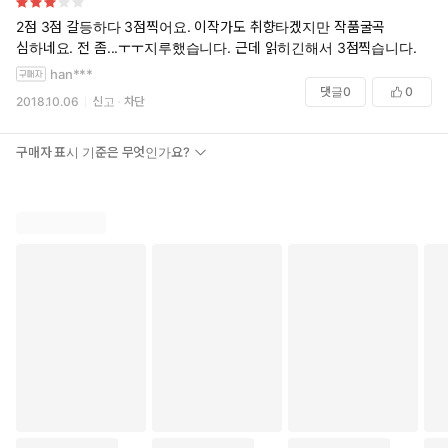
2점 3점 갈등하다 3점찍어요. 이작가도 취향타겠지만 작품굴곡
심하네요. 전 좀...ㅜㅜ지루했습니다. 근데 읽히긴해서 3점찍습니다.
han***
댓글
0
0
2018.10.06
신고
차단
구매자 표시 기준은 무엇인가요?