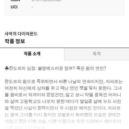
UCI
-
사막의 다이아몬드
작품 정보
작품 소개
목차
♣잔도르의 심장. 불명예스러운 정부? 혹은 왕의 연인?
잔도르의 왕으로 즉위하면서 바쁜 나날의 연속이지만, 자피르는
여전히 자신에게 상처를 주고 떠난 연인 캣을 잊지 못한다. 그녀
를 왕비로서 적격이라 믿었건만, 알고 보니 약물 중독인 어머니
와 살며 고등학교도 나오지 못한 데다가 열일곱 살에 누드 사진
을 찍었단 사실이 밝혀지면서 두 사람은 헤어진 것이다. 자피르
는 결국 그녀를 다시 찾지만 모델로서 화려했던 모습은 온데간
데없고 캣은 다른 모습, 다른 이름으로 작은 식당에서 웨이트리
스로 일하고 있었는데….