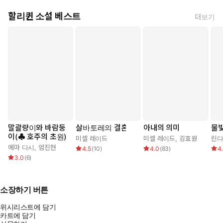
할리퀸 소설 베스트
더보기
말괄량이와 바람둥
살바토레의 결혼
아내의 의미
물빛
이(♣ 호주의 초원)
미셀 레이드
미셀 레이드
,
김효원
린다
에마 다시
,
엄진현
4.5
(
10
)
4.0
(
83
)
4
3.0
(
6
)
소장하기 버튼
위시리스트에 담기
카트에 담기