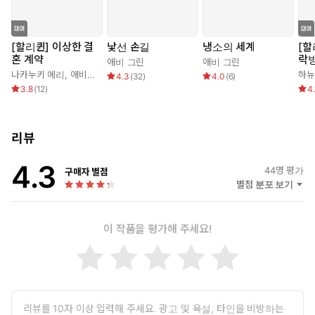
호 존중과 갈망을 기반으로 당신을 내 신붓감, 미래 왕비로 완벽한
여자라 믿었기에 청혼했던 거요. 물론 내 착각이었지만.”
[할리퀸] 이상한 결
낯선 손길
냉소의 세계
[할
“완벽한….”
혼 계약
락
애비 그린
애비 그린
캣은 그를 쳐다보며 공허하게 말했다.
나카누키 에리
,
애비 그린
하뉴
4.3
(
32
)
4.0
(
6
)
“그런데 난 완벽하지가 않아요, 자피르. 아주 거리가 멀죠
3.8
(
12
)
4.
리뷰
4.3
44
명 평가
구매자 별점
별점 분포 보기
이 작품을 평가해 주세요!