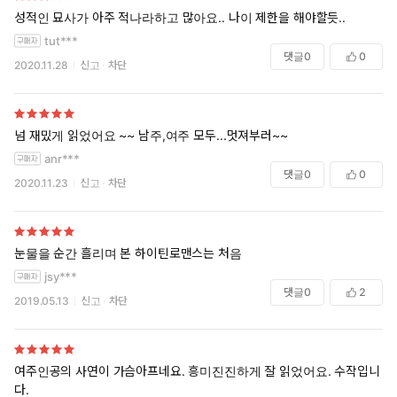
성적인 묘사가 아주 적나라하고 많아요.. 나이 제한을 해야할듯..
tut***
댓글
0
0
2020.11.28
신고
차단
넘 재밌게 읽었어요 ~~ 남주,여주 모두...멋져부러~~
anr***
댓글
0
0
2020.11.23
신고
차단
눈물을 순간 흘리며 본 하이틴로맨스는 처음
jsy***
댓글
0
2
2019.05.13
신고
차단
여주인공의 사연이 가슴아프네요. 흥미진진하게 잘 읽었어요. 수작입니
다.