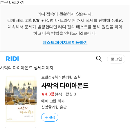
본문 바로가기
인
스
리디 접속이 원활하지 않습니다.
턴
강제 새로 고침(Ctrl + F5)이나 브라우저 캐시 삭제를 진행해주세요.
트
검
계속해서 문제가 발생한다면 리디 접속 테스트를 통해 원인을 파악
색
하고 대응 방법을 안내드리겠습니다.
테스트 페이지로 이동하기
검
리
로그인
색
디
사막의 다이아몬드 상세페이지
홈
으
로
로맨스 e북
할리퀸 소설
이
사막의 다이아몬드
동
4.3
(
44
)
관심
3
애비 그린
저자
신영할리퀸
출판
관심