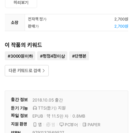
미리보기
전자책 정가
2,700원
소장
판매가
2,700원
이 작품의 키워드
#
3000원이하
#
평점4점이상
#
단행본
다른 키워드로 검색
출간 정보
2018.10.05
출간
듣기 기능
TTS(듣기)
지원
파일 정보
EPUB
약 11.5만 자
0.8MB
지원 환경
PC뷰어
PAPER
앱
웹
ISBN
9791132569527