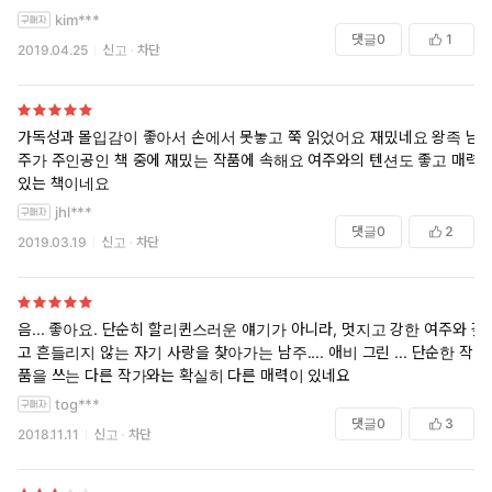
kim***
댓글
0
1
2019.04.25
신고
차단
가독성과 몰입감이 좋아서 손에서 못놓고 쭉 읽었어요 재밌네요 왕족 남
주가 주인공인 책 중에 재밌는 작품에 속해요 여주와의 텐션도 좋고 매력
있는 책이네요
jhl***
댓글
0
2
2019.03.19
신고
차단
음... 좋아요. 단순히 할리퀸스러운 얘기가 아니라, 멋지고 강한 여주와 깊
고 흔들리지 않는 자기 사랑을 찾아가는 남주.... 애비 그린 ... 단순한 작
품을 쓰는 다른 작가와는 확실히 다른 매력이 있네요
tog***
댓글
0
3
2018.11.11
신고
차단