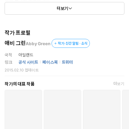
더보기
캣… 항상 당신이었소
▶책 속에서
작가 프로필
“난 그저 당신을 내 침대 위에 눕히고 싶을 뿐이오, 캣.”
애비 그린
Abby Green
작가 신간 알림 · 소식
자피르의 낯빛이 냉혈하게 변했다.
“우리에겐 아직 볼일이 남았소. 당신이 박차고 나갔을 때….”
국적
아일랜드
링크
공식 사이트
페이스북
트위터
“당신이 날 버렸던 거죠!”
2015.02.10
업데이트
“지난날을 또 들추지 맙시다. 당신에 대한 부정적인 신문 기사와 사
작가의 대표 작품
더보기
진이 게재된 상황에 당신을 내 미래 왕비로 선언할 수는 없었으니 파
혼은 피치 못한 상황이었지만, 그렇다고 해서 우리의 관계까지 끝낼
필요는 없었소.”
“당신은 날 사랑하지 않았어요.”
“이건 사랑에 관한 게 아니오, 캣. 단 한 순간도 사랑이 아니었소. 상