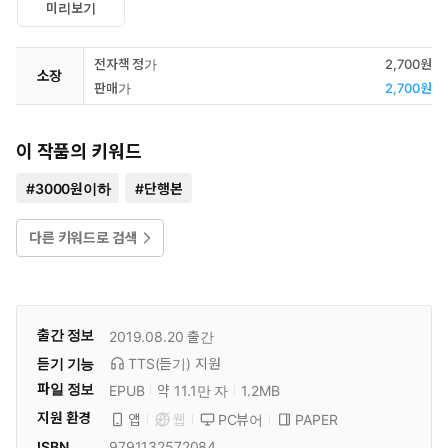
미리보기
전자책 정가
2,700원
소장
판매가
2,700원
이 작품의 키워드
#
3000원이하
#
단행본
다른 키워드로 검색
출간 정보
2019.08.20
출간
듣기 기능
TTS(듣기)
지원
파일 정보
EPUB
약 11.1만 자
1.2MB
지원 환경
PC뷰어
PAPER
앱
웹
ISBN
9791132572084