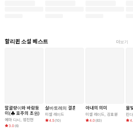
할리퀸 소설 베스트
더보기
말괄량이와 바람둥
살바토레의 결혼
아내의 의미
물빛
이(♣ 호주의 초원)
미셀 레이드
미셀 레이드
,
김효원
린다
에마 다시
,
엄진현
4.5
(
10
)
4.0
(
83
)
4
3.0
(
6
)