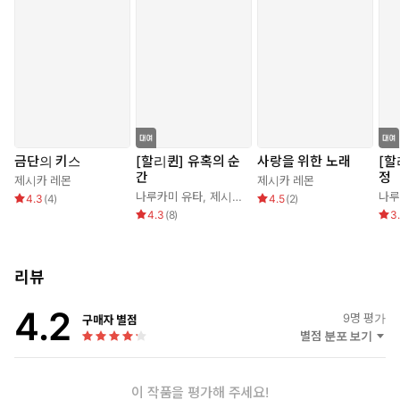
하던 그녀의 모습보다 장난기가 덜했다.
“나이를 먹었군. 나도 나이를 먹었소. 시간이 흘렀으니까.”
“난 당신과 달라요. 당신처럼 종일 의자에 앉아서 은행 잔고만 확
인하지 않아요. 난 진짜 사람들을 돕는 일을 하죠.”
“나도 마찬가지요. 이젠 쓸데없는 얘기 좀 그만하고 진짜 여기에 온
목적을 말하는 게 어떻소?”
금단의 키스
[할리퀸] 유혹의 순
사랑을 위한 노래
[할
간
정
제시카 레몬
제시카 레몬
나루카미 유타
,
제시카 레몬
나루
4.3
(
4
)
4.5
(
2
)
4.3
(
8
)
3
리뷰
4.2
9
명 평가
구매자 별점
별점 분포 보기
이 작품을 평가해 주세요!