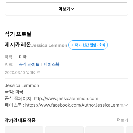
당신이 여기 있었으면 좋겠어…
더보기
▶책 속에서
작가 프로필
“대체 여기엔 왜 온 거지, 미미?”
제시카 레몬
Jessica Lemmon
작가 신간 알림 · 소식
“난….”
국적
미국
미미는 용기를 끌어모으고 말했다.
링크
공식 사이트
페이스북
“더 이상 댈러스 비행장에서 당신에게 버림받았던, 정신 나간 스
2020.03.10
업데이트
물세 살이 아니라고 알려 주려고 왔어요.”
Jessica Lemmon
“그렇소?”
국적: 미국
공식 홈페이지: http://www.jessicalemmon.com
“당신은 날 몰라요. 옛날에는 알았겠지만.”
페이스북 : https://www.facebook.com/AuthorJessicaLemmo
n/
“나도 같은 말을 하고 싶군.”
작가의 대표 작품
더보기
체이스는 그녀의 밤색 머리부터 무릎까지 올라오는 부츠를 훑어봤
다. 분위기가 싹 바뀌어 있었다. 예전보다 얌전해 보였다. 그가 기억