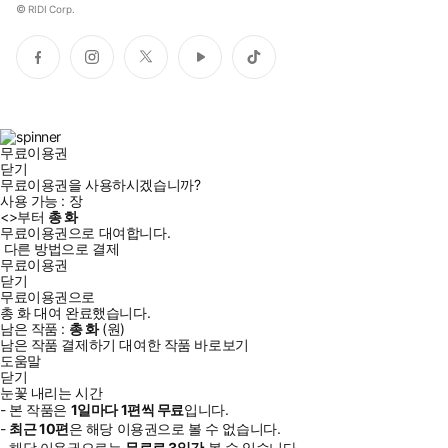
©
RIDI Corp.
페
인
트
유
틱
이
스
위
튜
톡
스
타
터
브
북
그
램
무료이용권
닫기
무료이용권을 사용하시겠습니까?
사용 가능 :
장
<
>부터
총
화
무료이용권으로 대여합니다.
다른 방법으로 결제
무료이용권
닫기
무료이용권으로
총
화
대여 완료했습니다.
남은 작품 :
총
화
(
원)
남은 작품 결제하기
대여한 작품 바로보기
도움말
닫기
눈꽃 내리는 시간
- 본 작품은
1일
마다
1
편씩 무료
입니다.
-
최근
10편
은 해당 이용권으로 볼 수 없습니다.
- 해당 이용권으로는
무료로
3일
간
볼 수 있습니다.