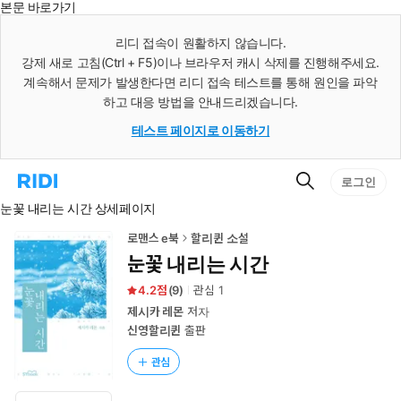
본문 바로가기
인
스
리디 접속이 원활하지 않습니다.
턴
강제 새로 고침(Ctrl + F5)이나 브라우저 캐시 삭제를 진행해주세요.
트
검
계속해서 문제가 발생한다면 리디 접속 테스트를 통해 원인을 파악
색
하고 대응 방법을 안내드리겠습니다.
테스트 페이지로 이동하기
검
리
로그인
색
디
눈꽃 내리는 시간 상세페이지
홈
으
로
로맨스 e북
할리퀸 소설
이
눈꽃 내리는 시간
동
4.2
(
9
)
관심
1
제시카 레몬
저자
신영할리퀸
출판
관심