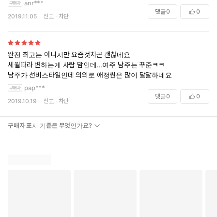
anr***
댓글
0
0
2019.11.05
신고
차단
완전 최고는 아니지만 요즘것치곤 괜찮네요
세월따라 변하는게 사람 맘인데...여주 남주는 꾸준ㅋㅋ
남주가 선비스타일인데 의외로 애정씬은 많이 달달하네요
pap***
댓글
0
0
2019.10.19
신고
차단
구매자 표시 기준은 무엇인가요?